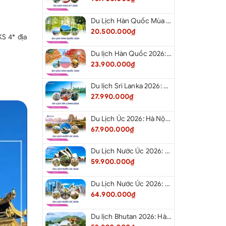
sản phẩm không đề cập trong chương trình.
hướng dẫn viên, lái xe, local guide (10$/Ngày/Người).
Du Lịch Hàn Quốc Mùa Hè 2026: Hà Nội - Busan - Gyeongju - Seoul - Đảo Nami - Tàu Điện Ven Biển Haeundae - Cầu Kính Oryukdo - Làng Văn Hóa Huinnyeoul
20.500.000₫
KS 4* địa
Du lịch Hàn Quốc 2026: Hà Nội - Busan - Gyeongju - Seoul - Đảo Nami - Tàu Điện Ven Biển Haeundae - Cỏ Hồng Muhly - Làng Văn Hóa Huinnyeoul
23.900.000₫
Du lịch Sri Lanka 2026: Colombo - Negombo - Pinnawala - Kandy - Kalutara - Nuwara - Eliya
27.990.000₫
Du Lịch Úc 2026: Hà Nội - Sydney- Canberra - Melbourne - Hà Nội
67.900.000₫
Du Lịch Nước Úc 2026: Hà Nội - Sydney- Canberra - Melbourne - Hà Nội
59.900.000₫
Du Lịch Nước Úc 2026: Hà Nội - Melbourne - Canberra - Sydney - Hà Nội
64.900.000₫
Du lịch Bhutan 2026: Hà Nội - Bhutan - Paro - Thimphu - Punakha