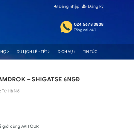
Đăng nhập
Đăng ký
024 5678 3838
Tổng đài 24/7
 CHỢ
DU LỊCH LỄ - TẾT
DỊCH VỤ
TIN TỨC
YAMDROK – SHIGATSE 6N5Đ
: Từ Hà Nội
ế giới cùng AVITOUR