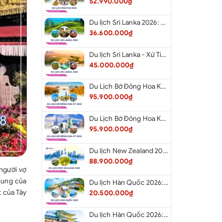
52.990.000₫
Du lịch Sri Lanka 2026: Khám Phá Xứ Tích Lan
36.600.000₫
Du lịch Sri Lanka - Xứ Tích Lan 2026: Tham Dự Lễ Hội Rước Xá Lợi Răng Phật
45.000.000₫
Du Lịch Bờ Đông Hoa Kỳ 2026: Washington DC - Philadelphia - New York - Boston - New Hampshire White Mountains - Albany - Niagara Falls - Buffalo - Corning - New York
95.900.000₫
Du Lịch Bờ Đông Hoa Kỳ 2026: New York - Boston - New Hampshire - Artist’s Bluff - Echo Lake Kancamagus Highway - White Mountains - Albany - Buffalo Niagara Falls - Corning - Washington DC
95.900.000₫
Du lịch New Zealand 2026: Tour Auckland - Waitomo - Taupo - Rotorua - Matamata - Hamilton
88.900.000₫
người vợ
 cung của
Du lịch Hàn Quốc 2026: Tour Hà Nội - Busan - Gyeongju - Seoul - Đảo Nami - Tàu Điện Ven Biển Haeundae - Cầu Kính Oryukdo - Làng Văn Hóa Huinnyeoul
t của Tây
20.500.000₫
Du lịch Hàn Quốc 2026: Tour Hà Nội - Seoul - Nami - Everland - Painter Show - Thư Viện Sách