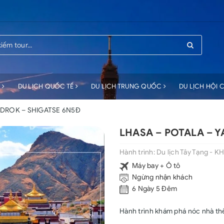
C
DU LỊCH QUỐC TẾ
DU LỊCH TRUNG QUỐC
DU LỊCH HỘI
MDROK – SHIGATSE 6N5Đ
LHASA – POTALA – 
Hành trình:
Du lịch Tây Tạng - KH
Máy bay + Ô tô
Ngừng nhận khách
6 Ngày 5 Đêm
Hành trình khám phá nóc nhà th