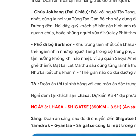
Trưa:
Đoàn ăn trưa tại nhà hàng. Sau đó tham quan:
-
Chùa Jokhang (Đại Chiêu):
Đối với người Tây Tạng,
nhất, cũng là nơi vua Tùng Tán Cán Bố cho xây dựng 
Đường đến. Nơi đây, quý khách sẽ bắt gặp hình ảnh rấ
quanh chùa, hoặc những người vừa đi vừa lạy Phật theo 
-
Phố đi bộ Barkhor
- Khu trung tâm nhất của Lhasa v
thể ngắm nhìn những người Tạng trong bộ trang phục 
tận hưởng không khí náo nhiệt, ví dụ quán Sakya Ame
ghé thăm). Đạt Lai Lạt Ma thứ sáu cũng từng là nhà th
Như Lai bất phụ khanh” - “Thế gian nào có đôi đường
Tối:
Đoàn ăn tối tại nhà hàng với các món ăn đặc trưng
Nghỉ đêm tại khách sạn
Lhasa.
Dự kiến KS 4* địa phư
NGÀY 3: LHASA - SHIGATSE (350KM - 3.5H) (Ăn sáng
Sáng:
Đoàn ăn sáng, sau đó di chuyển đến
Shigatse 
Yamdrok - Gyantse - Shigatse cũng là một trong 