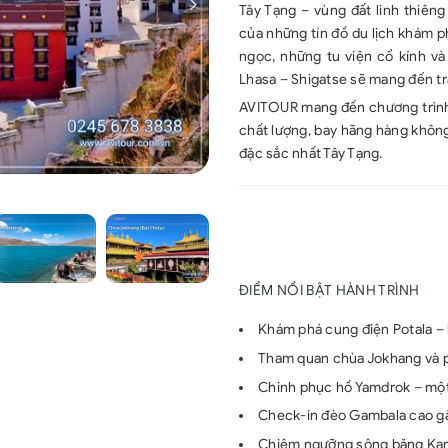
Tây Tạng – vùng đất linh thiêng
của những tín đồ du lịch khám p
ngọc, những tu viện cổ kính và
Lhasa – Shigatse sẽ mang đến trả
AVITOUR mang đến chương trình d
chất lượng, bay hãng hàng không 
đặc sắc nhất Tây Tạng.
ĐIỂM NỔI BẬT HÀNH TRÌNH
Khám phá cung điện Potala – 
Tham quan chùa Jokhang và p
Chinh phục hồ Yamdrok – một 
Check-in đèo Gambala cao g
Chiêm ngưỡng sông băng Karo