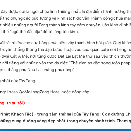
 đây được coi là ngôi chùa linh thiêng nhất, là địa điểm hành hương t
để thờ phụng các bức tượng và kinh sách do Văn Thành công chúa man
t nhiều những người Tạng thành kính tay cầm chuyển luân kinh đi nhi
thế “ngũ thể đầu địa” để tỏ lòng tôn kính.
ới rất nhiều các cửa hàng, cửa hiệu vây thành hình bát giác. Quý khá
truyền thống thong thả dạo bước, hoặc vào các quán café nổi tiếng n
 (Mã Cát A Mễ, nơi từng được Đạt Lai Lạt Ma thứ sáu yêu thích thườ
ơ nổi tiếng với những vần thơ da diết: “Thế gian an đắc song toàn pháp
 vẹn, chẳng phụ Như Lai chẳng phụ nàng”
 nhất của Tây Tạng.
ơng: Lhasa QoMoLangZong Hotel hoặc đồng cấp.
, trưa, tối)
(Nhật Khách Tắc)
-
trung tâm thứ hai của Tây Tạng. Con đường Lh
những cung đường vàng đẹp nhất trong chuyến hành trình. Tham 