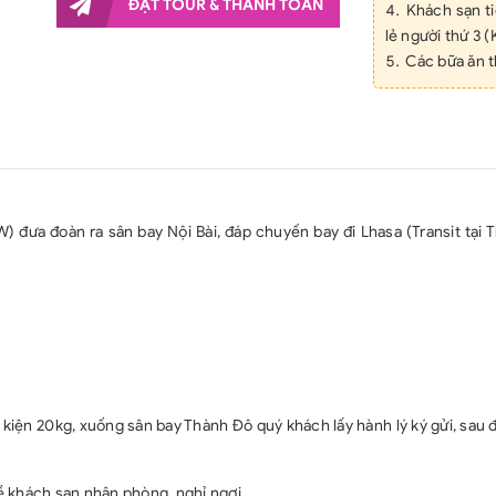
ĐẶT TOUR & THANH TOÁN
Khách sạn t
lẻ người thứ 3 
Các bữa ăn 
Nước uống 2
Phương tiệ
trình.
Phí tham qua
Hướng dẫn v
vụ suốt tuyến.
 đưa đoàn ra sân bay Nội Bài, đáp chuyến bay đi Lhasa (Transit tại 
Bảo hiểm du
Quà tặng từ
GIÁ TOUR CH
Chi phí làm 
Phụ thu phò
Chi phí làm 
ngoại kiều.
Hành lý quá 
01 kiện 20kg, xuống sân bay Thành Đô quý khách lấy hành lý ký gửi, sau
Các chi phí c
uống trong phò
ề khách sạn nhận phòng, nghỉ ngơi.