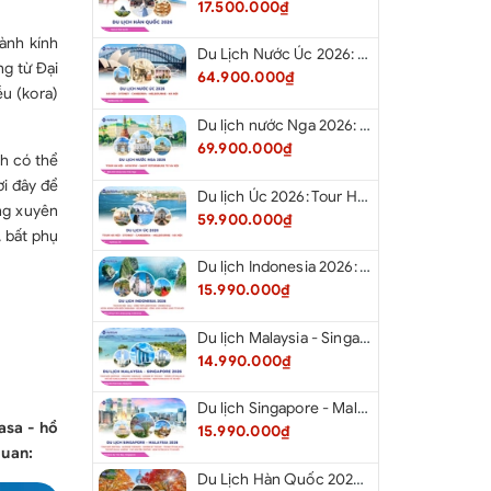
17.500.000₫
hành kính
Du Lịch Nước Úc 2026: Tour Hà Nội - Sydney - Canberra - Melbourne - Hà Nội
g từ Đại
64.900.000₫
ễu (kora)
Du lịch nước Nga 2026: Tour Hà Nội - Moscow - Saint Petersburg từ Hà Nội
69.900.000₫
ch có thể
ơi đây để
Du lịch Úc 2026: Tour Hà Nội - Sydney - Canberra - Melbourne - Hà Nội
ng xuyên
59.900.000₫
, bất phụ
Du lịch Indonesia 2026: Tour Hà Nội - Bali - Cổng Trời Lempuyang - Swings Bali - Ngắm hoàng hôn biển Jimbaran - Kelingking - Sống Lưng Khủng Long từ Hà Nội
15.990.000₫
Du lịch Malaysia - Singapore 2026: Tour Đảo Sentosa - Madame Tussause - Garden By The Bay - Thành Cổ Malacca - Thủ Đô Kualalumpur - Cao Nguyên Genting - New Putrajaya từ Hà Nội
14.990.000₫
Du lịch Singapore - Malaysia 2026: Tour Đảo Sentosa - Madame Tussauds - Garden By The Bay - Thành cổ Malacca - Thủ đô Kuala Lumpur - Cao nguyên Genting - New Putrajaya từ Hà Nội
asa - hồ
15.990.000₫
quan:
Du Lịch Hàn Quốc 2026: Hà Nội - Seoul - Nami - Everland - Painter Show - Thư Viện Sách