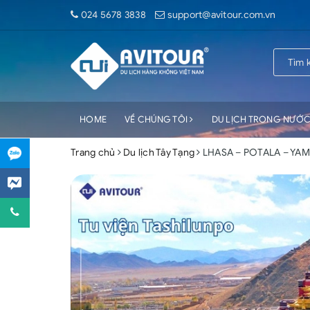
024 5678 3838
support@avitour.com.vn
HOME
VỀ CHÚNG TÔI
DU LỊCH TRONG NƯỚ
Trang chủ
Du lịch Tây Tạng
LHASA – POTALA – YA