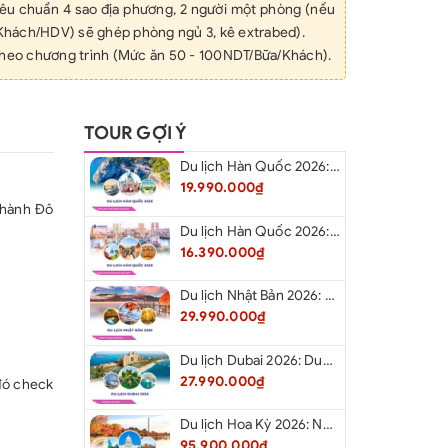
iêu chuẩn 4 sao địa phương, 2 người một phòng (nếu
(Khách/HDV) sẽ ghép phòng ngủ 3, kê extrabed).
theo chương trình (Mức ăn 50 - 100NDT/Bữa/Khách).
 chai/ngày/khách.
n vận chuyển phục vụ t uh ham quan theo chương
TOUR GỢI Ý
n và vé vào cửa các nơi theo chương trình.
Du lịch Hàn Quốc 2026: Hà Nội – Busan – Seoul – Starfiled – Lotte Worf
iên từ Việt Nam và hướng dẫn viên địa phương phục
19.990.000₫
Thành Đô
 lịch quốc tế.
Du lịch Hàn Quốc 2026: Hà Nội – Lotte Word – Đảo Nami – Làng Cổ Hanok Bukchon
 công ty.
16.390.000₫
ƯA BAO GỒM
hộ chiếu.
Du lịch Nhật Bản 2026: Niigata – Aizu – Nikko - Tokyo – Niigata từ Hà Nội
ng đơn 5.500.000 VNĐ.
29.990.000₫
visa tái nhập cảnh Việt Nam đối với khách Việt kiều,
Du lịch Dubai 2026: Dubai - Safari - Abu Dhabi
27.990.000₫
cước trên các chuyến bay.
 đó check
á nhân như điện thoại, Internet, giặt ủi, thức ăn nước
Du lịch Hoa Kỳ 2026: New York - Philadelphia - Delaware - Washington D.C. - Las Vegas - Red Rock Canyon - Quận Cam - Santa Monica - Hollywood - San Diego - Los Angeles.
ng KS.
95.900.000₫