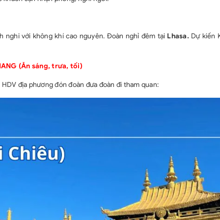
Các dịch vụ 
Tiền TIP cho 
ích nghi với không khí cao nguyên. Đoàn nghỉ đêm tại
Lhasa.
Dự kiến 
KHANG
(Ăn sáng, trưa, tối)
và HDV địa phương đón đoàn đưa đoàn đi tham quan: