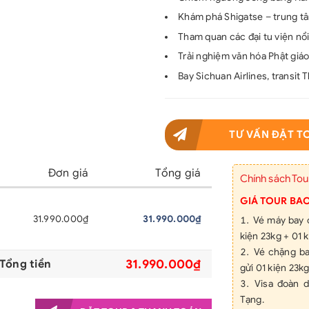
Khám phá Shigatse – trung tâ
Tham quan các đại tu viện nổi
Trải nghiệm văn hóa Phật giáo
Bay Sichuan Airlines, transit
TƯ VẤN ĐẶT T
Đơn giá
Tổng giá
Chính sách Tou
GIÁ TOUR BA
31.990.000₫
31.990.000₫
Vé máy bay c
kiện 23kg + 01 k
Vé chặng ba
31.990.000₫
Tổng tiền
gửi 01 kiện 23kg
Visa đoàn d
Tạng.