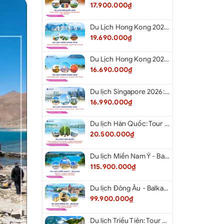
17.900.000₫
Du Lịch Hong Kong 2026: Khám phá Hongkong - Thâm Quyến - Quảng Châu từ Hà Nội
19.690.000₫
Du Lịch Hong Kong 2026: Khám phá Hong Kong - Dingding Tram - Shopping Tour từ Hà Nội
16.690.000₫
Du lịch Singapore 2026: Tour Sentosa - Madame Tussauds - Garden By The Bay - Jewel từ Hà Nội
16.990.000₫
Du lịch Hàn Quốc: Tour Busan - Gyeongju - Seoul - Đảo Nami - Tàu Điện Ven Biển Haeundae - Cầu Kính Oryukdo - Làng Văn Hóa Huinnyeoul từ Hà Nội 2026
20.500.000₫
Du lịch Miền Nam Ý - Balkan: Tour Miền Nam Ý - Albania - Montenegro - Croatia - Slovenia từ Hà Nội 2026
115.900.000₫
Du lịch Đông Âu - Balkan: Tour Đức - Slovenia - Croatia - Hungary - Slovakia - Áo - Séc từ Hà Nội 2026
99.900.000₫
Du lịch Triều Tiên: Tour Bắc Kinh - Bình Nhưỡng - Núi Myohyang - Kaesong - Bàn Môn Điếm - Đan Đông từ Hà Nội 2026