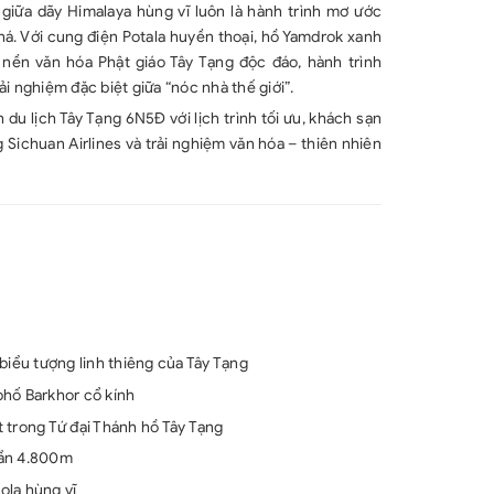
 giữa dãy Himalaya hùng vĩ luôn là hành trình mơ ước
há. Với cung điện Potala huyền thoại, hồ Yamdrok xanh
 nền văn hóa Phật giáo Tây Tạng độc đáo, hành trình
i nghiệm đặc biệt giữa “nóc nhà thế giới”.
u lịch Tây Tạng 6N5Đ với lịch trình tối ưu, khách sạn
Sichuan Airlines và trải nghiệm văn hóa – thiên nhiên
biểu tượng linh thiêng của Tây Tạng
hố Barkhor cổ kính
trong Tứ đại Thánh hồ Tây Tạng
ần 4.800m
la hùng vĩ