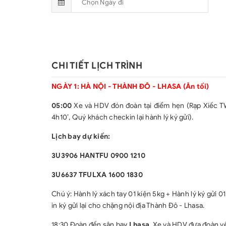
CHI TIẾT LỊCH TRÌNH
NGÀY 1: HÀ NỘI - THÀNH ĐÔ - LHASA (Ăn tối)
05:00
Xe và HDV đón đoàn tại điểm hẹn (Rạp Xiếc TW)
4h10’, Quý khách checkin lại hành lý ký gửi).
Lịch bay dự kiến:
3U3906 HANTFU 0900 1210
3U6637 TFULXA 1600 1830
Chú ý: Hành lý xách tay 01 kiện 5kg + Hành lý ký gửi 
in ký gửi lại cho chặng nội địa Thành Đô - Lhasa.
18:30 Đoàn đến sân bay
Lhasa
. Xe và HDV đưa đoàn v