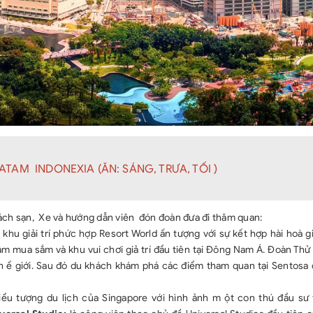
TAM INDONEXIA (ĂN: SÁNG, TRƯA, TỐI )
ách sạn, Xe và hướng dẫn viên đón đoàn đưa đi thăm quan:
hu giải trí phức hợp Resort World ấn tượng với sự kết hợp hài hoà g
tâm mua sắm và khu vui chơi giả trí đầu tiên tại Đông Nam Á. Đoàn Th
 th ế giới. Sau đó du khách khám phá các điểm tham quan tại Sentosa
ểu tượng du lịch của Singapore với hình ảnh m ột con thú đầu sư 