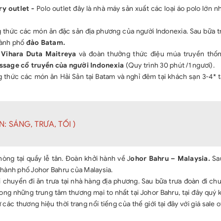
ry outlet -
Polo outlet đây là nhà máy sản xuất các loại áo polo lớn 
g thức các món ăn đặc sản địa phương của người Indonexia. Sau bữa t
thành phố
đảo Batam.
 Vihara Duta Maitreya
và đoàn thưởng thức điệu múa truyền thố
sage cổ truyền của người Indonexia
(Quy trình 30 phút /1 ngươi).
 thức các món ăn Hải Sản tại Batam và nghỉ đêm tại khách sạn 3-4* t
: SÁNG, TRƯA, TỐI )
òng tại quầy lễ tân. Đoàn khởi hành về J
ohor Bahru – Malaysia.
Sa
thành phố Johor Bahru của Malaysia.
chuyển đi ăn trưa tại nhà hàng địa phương. Sau bữa trưa đoàn đi ch
ong những trung tâm thương mại to nhất tại Johor Bahru, tại đây quý
c thương hiệu thời trang nổi tiếng của thế giới tại đây với giá sale of