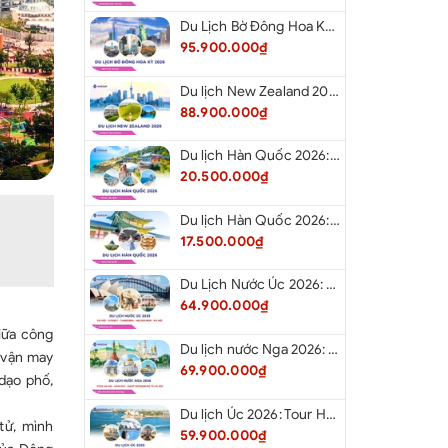
Du Lịch Bờ Đông Hoa Kỳ 2026: New York - Boston - New Hampshire - Artist’s Bluff - Echo Lake Kancamagus Highway - White Mountains - Albany - Buffalo Niagara Falls - Corning - Washington DC
95.900.000₫
Du lịch New Zealand 2026: Tour Auckland - Waitomo - Taupo - Rotorua - Matamata - Hamilton
88.900.000₫
Du lịch Hàn Quốc 2026: Tour Hà Nội - Busan - Gyeongju - Seoul - Đảo Nami - Tàu Điện Ven Biển Haeundae - Cầu Kính Oryukdo - Làng Văn Hóa Huinnyeoul
20.500.000₫
Du lịch Hàn Quốc 2026: Tour Hà Nội - Seoul - Nami - Everland - Painter Show - Thư Viện Sách
17.500.000₫
Du Lịch Nước Úc 2026: Tour Hà Nội - Sydney - Canberra - Melbourne - Hà Nội
64.900.000₫
iữa công
Du lịch nước Nga 2026: Tour Hà Nội - Moscow - Saint Petersburg từ Hà Nội
ử vận may
69.900.000₫
 dạo phố,
Du lịch Úc 2026: Tour Hà Nội - Sydney - Canberra - Melbourne - Hà Nội
tử, mình
59.900.000₫