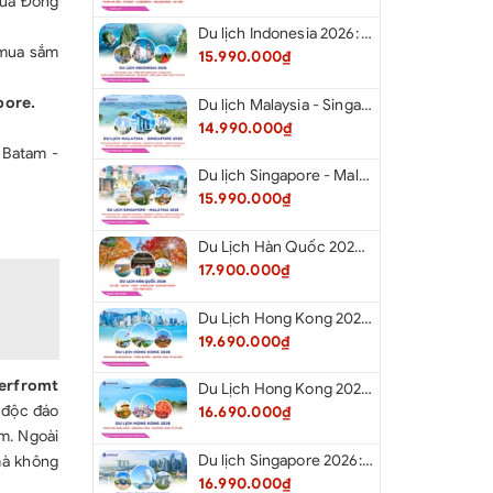
của Đông
Du lịch Indonesia 2026: Tour Hà Nội - Bali - Cổng Trời Lempuyang - Swings Bali - Ngắm hoàng hôn biển Jimbaran - Kelingking - Sống Lưng Khủng Long từ Hà Nội
 mua sắm
15.990.000₫
pore.
Du lịch Malaysia - Singapore 2026: Tour Đảo Sentosa - Madame Tussause - Garden By The Bay - Thành Cổ Malacca - Thủ Đô Kualalumpur - Cao Nguyên Genting - New Putrajaya từ Hà Nội
14.990.000₫
 Batam -
Du lịch Singapore - Malaysia 2026: Tour Đảo Sentosa - Madame Tussauds - Garden By The Bay - Thành cổ Malacca - Thủ đô Kuala Lumpur - Cao nguyên Genting - New Putrajaya từ Hà Nội
15.990.000₫
Du Lịch Hàn Quốc 2026: Hà Nội - Seoul - Nami - Everland - Painter Show - Thư Viện Sách
17.900.000₫
Du Lịch Hong Kong 2026: Khám phá Hongkong - Thâm Quyến - Quảng Châu từ Hà Nội
19.690.000₫
erfromt
Du Lịch Hong Kong 2026: Khám phá Hong Kong - Dingding Tram - Shopping Tour từ Hà Nội
 độc đáo
16.690.000₫
m. Ngoài
Du lịch Singapore 2026: Tour Sentosa - Madame Tussauds - Garden By The Bay - Jewel từ Hà Nội
mà không
16.990.000₫