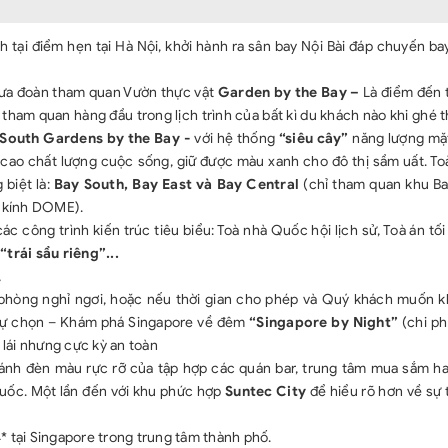
 tại điểm hẹn tại Hà Nội, khởi hành ra sân bay Nội Bài đáp chuyến b
đưa đoàn tham quan Vườn thực vật
Garden by the Bay –
Là điểm đến 
tham quan hàng đầu trong lịch trình của bất kì du khách nào khi ghé 
South Gardens by the Bay -
với hệ thống
“siêu cây”
năng lượng mặt
 cao chất lượng cuộc sống, giữ được màu xanh cho đô thị sầm uất. To
 biệt là:
Bay South, Bay East và Bay Central
(chỉ tham quan khu Ba
à kính DOME).
c công trình kiến trúc tiêu biểu: Toà nhà Quốc hội lịch sử, Toà án tối
trái sầu riêng”...
,
 phòng nghỉ ngơi, hoặc nếu thời gian cho phép và Quý khách muốn 
 tự chọn – Khám phá Singapore về đêm
“Singapore by Night”
(chi phí
lái nhưng cực kỳ an toàn
ánh đèn màu rực rỡ của tập hợp các quán bar, trung tâm mua sắm ha
quốc. Một lần đến với khu phức hợp
Suntec City
để hiểu rõ hơn về sự 
 tại Singapore trong trung tâm thành phố.