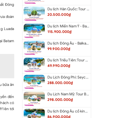
nhất Đông
Du lịch Hàn Quốc: Tour Busan - Gyeongju - Seoul - Đảo Nami - Tàu Điện Ven Biển Haeundae - Cầu Kính Oryukdo - Làng Văn Hóa Huinnyeoul từ Hà Nội 2026
20.500.000₫
rưa đoàn
Du lịch Miền Nam Ý - Balkan: Tour Miền Nam Ý - Albania - Montenegro - Croatia - Slovenia từ Hà Nội 2026
ng Luada
115.900.000₫
ại Batam
Du lịch Đông Âu - Balkan: Tour Đức - Slovenia - Croatia - Hungary - Slovakia - Áo - Séc từ Hà Nội 2026
99.900.000₫
Du lịch Triều Tiên: Tour Bắc Kinh - Bình Nhưỡng - Núi Myohyang - Kaesong - Bàn Môn Điếm - Đan Đông từ Hà Nội 2026
49.990.000₫
Du Lịch Đông Phi: Seychelles - Madagascar - Mauritius 2026
288.000.000₫
u bữa ăn
Du Lịch Nam Mỹ: Tour Brazil - Peru - Argentina - Chile 2026
uyển đến
298.000.000₫
 khách có
f lên tới
Du lịch Đông Âu cổ kính: Tour Đức - Séc - Áo - Slovakia - Hungary - Ba Lan từ Hà Nội 2026
86.900.000₫