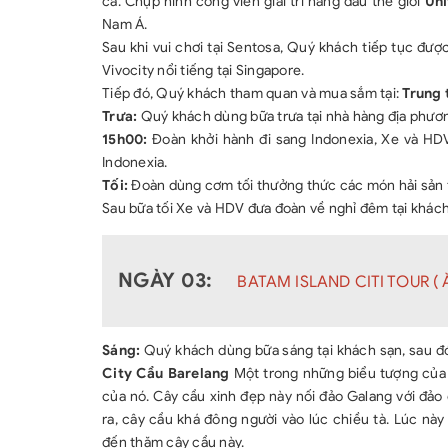
cá. Chụp hình công viên giải trí hàng đầu thế giới
Uni
Nam Á.
Sau khi vui chơi tại Sentosa, Quý khách tiếp tục đượ
Vivocity nổi tiếng tại Singapore.
Tiếp đó, Quý khách tham quan và mua sắm tại:
Trung 
Trưa:
Quý khách dùng bữa trưa tại nhà hàng địa phươ
15h00:
Đoàn khởi hành đi sang Indonexia, Xe và HD
Indonexia.
Tối:
Đoàn dùng cơm tối thưởng thức các món hải sản t
Sau bữa tối Xe và HDV đưa đoàn về nghỉ đêm tại khách
NGÀY 03:
BATAM ISLAND CITI TOUR ( Ă
Sáng:
Quý khách dùng bữa sáng tại khách sạn, sau đ
City Cầu Barelang
Một trong những biểu tượng của B
của nó. Cây cầu xinh đẹp này nối đảo Galang với đảo
ra, cây cầu khá đông người vào lúc chiều tà. Lúc n
đến thăm cây cầu này.