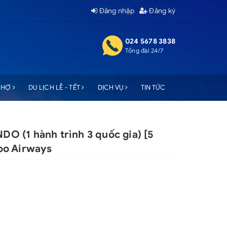
Đăng nhập
Đăng ký
024 5678 3838
Tổng đài 24/7
 CHỢ
DU LỊCH LỄ - TẾT
DỊCH VỤ
TIN TỨC
NDO (1 hành trình 3 quốc gia) [5
oo Airways