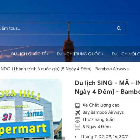
C
DU LỊCH QUỐC TẾ
DU LỊCH TRUNG QUỐC
DU LỊCH HỘI
 INDO (1 hành trình 3 quốc gia) [5 Ngày 4 Đêm] - Bamboo Airways
Du lịch SING - MÃ - I
Ngày 4 Đêm] - Bamb
Xe Chất lượng cao
Bay Bamboo Airways
Thứ 7 hàng tuần
5 Ngày 4 Đêm
Tháng 7: 02, 09, 16, 30/7