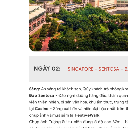
NGÀY 02:
SINGAPORE – SENTOSA – BA
Sáng:
Ăn sáng tại khách sạn, Qúy khách trả phòng kh
Đảo Sentosa -
Đảo nghỉ dưỡng hàng đầu, thăm quan k
viên thiên nhiên, di sản văn hoá, khu ẩm thực, trung 
tại
Casino -
Sòng bài l ớn và hiện đại bậc nhất trên
chụp ảnh và mua sắm tại
FestiveWalk
Chụp ảnh Tượng Sư tư biển đứng ở độ cao 37m - bi