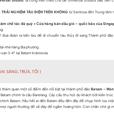
versal Studio:
là công viên theo chủ đề Universal Studios đầu tiên 
c
TRẢI NGHIỆM TÀU ĐIỆN TRÊN KHÔNG
từ Sentosa đến Trung tâm
tâm chế tác đá quý + Cửa hàng bán dầu gió – quốc bảo của Singa
ng.
V đưa đoàn ra bến tàu để di chuyển tàu thủy đi sang Thành phố đảo
ại nhà hàng địa phương.
 sạn 3-4* tại Batam Indonexia.
N: SÁNG, TRƯA, TỐI )
ó thăm quan một số điểm đến nổi bật tại thành phố đảo
Batam – Wat
atam chính là cầu Barelang. Cây cầu thu hút du khách bởi kiến trúc
 chính Batam. Hầu hết ai đến Batam đều đến đây để chụp hình lưu niệ
ày mọi người thường đổ về đây để ngắm hoàng hôn. Còn chần chờ gì 