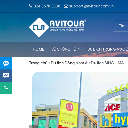
024 5678 3838
support@avitour.com.vn
HOME
VỀ CHÚNG TÔI
DU LỊCH TRONG NƯỚ
Trang chủ
Du lịch Đông Nam Á
Du lịch SING - MÃ -