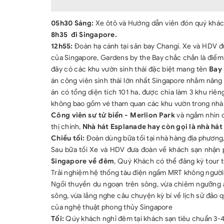
05h30 Sáng:
Xe ôtô và Hướng dẫn viên đón quý khách
8h35 đi Singapore.
12h55:
Đoàn hạ cánh tại sân bay Changi. Xe và HDV 
của Singapore, Gardens by the Bay chắc chắn là điểm 
đây có các khu vườn sinh thái đặc biệt mang tên
Bay 
án công viên sinh thái lớn nhất Singapore nhằm nâng
án có tổng diện tích 101 ha, được chia làm 3 khu riêng
không bao gồm vé tham quan các khu vườn trong nh
Công viên sư tử biển - Merlion Park
và ngắm nhìn cá
thị chính,
Nhà hát Esplanade hay còn gọi là nhà hát “
Chiều tối:
Đoàn dùng bữa tối tại nhà hàng địa phương
Sau bữa tối Xe và HDV đưa đoàn về khách sạn nhận
Singapore về đêm
, Quý Khách có thể đăng ký tour
Trải nghiệm hệ thống tàu điện ngầm MRT không người 
Ngồi thuyền du ngoạn trên sông, vừa chiêm ngưỡng 
sông, vừa lắng nghe câu chuyện kỳ bí về lịch sử đảo 
của nghệ thuật phong thủy Singapore
Tối:
Qúy khách nghỉ đêm tại khách sạn tiêu chuẩn 3-4*