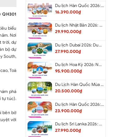
Du lịch Hàn Quốc 2026: Hà Nội – Lotte Word – Đảo Nami – Làng Cổ Hanok Bukchon
16.390.000₫
ay
QH301
Du lịch Nhật Bản 2026: Niigata – Aizu – Nikko - Tokyo – Niigata từ Hà Nội
tiêu biểu
29.990.000₫
thăm. Nơi
 trời, dự
Du lịch Dubai 2026: Dubai - Safari - Abu Dhabi
àn bộ dự
27.990.000₫
y South,
Du lịch Hoa Kỳ 2026: New York - Philadelphia - Delaware - Washington D.C. - Las Vegas - Red Rock Canyon - Quận Cam - Santa Monica - Hollywood - San Diego - Los Angeles.
 cao, Toà
95.900.000₫
Du Lịch Hàn Quốc Mùa Hè 2026: Hà Nội - Busan - Gyeongju - Seoul - Đảo Nami - Tàu Điện Ven Biển Haeundae - Cầu Kính Oryukdo - Làng Văn Hóa Huinnyeoul
20.500.000₫
khám phá
 tự túc).
Du lịch Hàn Quốc 2026: Hà Nội - Busan - Gyeongju - Seoul - Đảo Nami - Tàu Điện Ven Biển Haeundae - Cỏ Hồng Muhly - Làng Văn Hóa Huinnyeoul
23.900.000₫
i bên bờ
tuyệt vời
Du lịch Sri Lanka 2026: Colombo - Negombo - Pinnawala - Kandy - Kalutara - Nuwara - Eliya
27.990.000₫