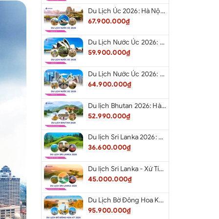
Du Lịch Úc 2026: Hà Nội - Sydney- Canberra - Melbourne - Hà Nội
67.900.000₫
Du Lịch Nước Úc 2026: Hà Nội - Sydney- Canberra - Melbourne - Hà Nội
59.900.000₫
Du Lịch Nước Úc 2026: Hà Nội - Melbourne - Canberra - Sydney - Hà Nội
64.900.000₫
Du lịch Bhutan 2026: Hà Nội - Bhutan - Paro - Thimphu - Punakha
52.990.000₫
Du lịch Sri Lanka 2026: Khám Phá Xứ Tích Lan
36.600.000₫
Du lịch Sri Lanka - Xứ Tích Lan 2026: Tham Dự Lễ Hội Rước Xá Lợi Răng Phật
45.000.000₫
Du Lịch Bờ Đông Hoa Kỳ 2026: Washington DC - Philadelphia - New York - Boston - New Hampshire White Mountains - Albany - Niagara Falls - Buffalo - Corning - New York
95.900.000₫