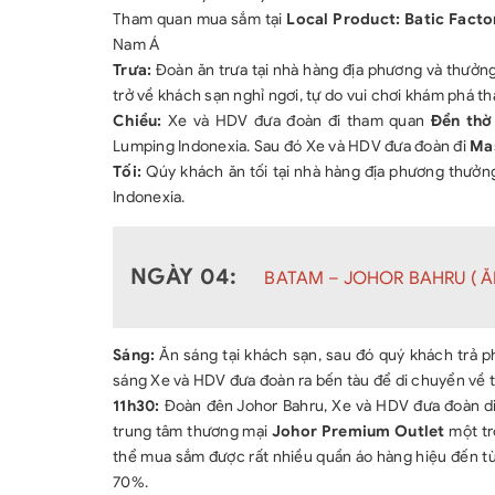
Tham quan mua sắm tại
Local Product: Batic Facto
Nam Á
Trưa:
Đoàn ăn trưa tại nhà hàng địa phương và thưởn
trở về khách sạn nghỉ ngơi, tự do vui chơi khám phá 
Chiều:
Xe và HDV đưa đoàn đi tham quan
Đền thờ
Lumping Indonexia. Sau đó Xe và HDV đưa đoàn đi
Mas
Tối:
Qúy khách ăn tối tại nhà hàng địa phương thưởng
Indonexia.
NGÀY 04:
BATAM – JOHOR BAHRU ( ĂN
Sáng:
Ăn sáng tại khách sạn, sau đó quý khách trả ph
sáng Xe và HDV đưa đoàn ra bến tàu để di chuyển về 
11h30:
Đoàn đên Johor Bahru, Xe và HDV đưa đoàn di 
trung tâm thương mại
Johor Premium Outlet
một tr
thể mua sắm được rất nhiều quần áo hàng hiệu đến từ cá
70%.