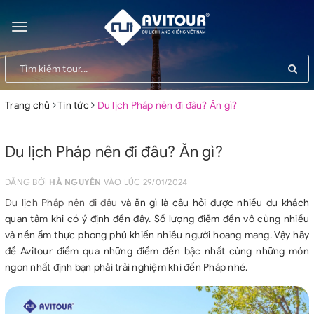
Toggle
navigation
Trang chủ
Tin tức
Du lịch Pháp nên đi đâu? Ăn gì?
Du lịch Pháp nên đi đâu? Ăn gì?
ĐĂNG BỞI
HÀ NGUYỄN
VÀO LÚC 29/01/2024
Du lịch Pháp nên đi đâu
và ăn gì là câu hỏi được nhiều du khách
quan tâm khi có ý định đến đây. Số lượng điểm đến vô cùng nhiều
và nền ẩm thực phong phú khiến nhiều người hoang mang. Vậy hãy
để Avitour điểm qua những điểm đến bậc nhất cùng những món
ngon nhất định bạn phải trải nghiệm khi đến Pháp nhé.