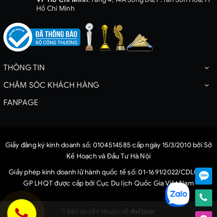
Hồ Chí Minh
THÔNG TIN
CHĂM SÓC KHÁCH HÀNG
FANPAGE
Giấy đăng ký kinh doanh số: 0104514585 cấp ngày 15/3/2010 bởi Sở
Kế Hoạch và Đầu Tư Hà Nội
Giấy phép kinh doanh lữ hành quốc tế số: 01-1691/2022/CDLQG-
GP LHQT được cấp bởi Cục Du lịch Quốc Gia Việt Nam
© Bản quyền thuộc về
Avitour