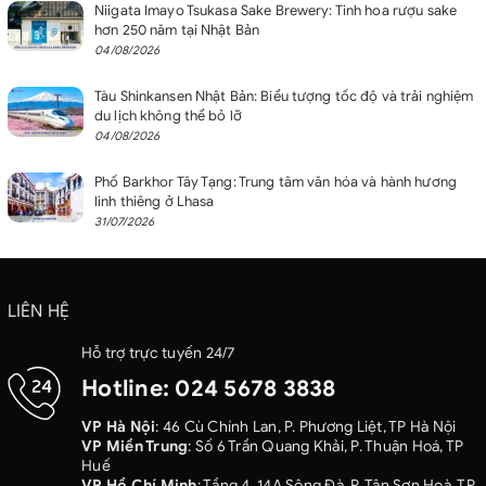
Niigata Imayo Tsukasa Sake Brewery: Tinh hoa rượu sake
hơn 250 năm tại Nhật Bản
04/08/2026
Tàu Shinkansen Nhật Bản: Biểu tượng tốc độ và trải nghiệm
du lịch không thể bỏ lỡ
04/08/2026
Phố Barkhor Tây Tạng: Trung tâm văn hóa và hành hương
linh thiêng ở Lhasa
31/07/2026
LIÊN HỆ
Hỗ trợ trực tuyến 24/7
Hotline:
024 5678 3838
VP Hà Nội
: 46 Cù Chính Lan, P. Phương Liệt, TP Hà Nội
VP Miền Trung
: Số 6 Trần Quang Khải, P. Thuận Hoá, TP
Huế
VP Hồ Chí Minh
: Tầng 4, 14A Sông Đà, P. Tân Sơn Hoà, TP