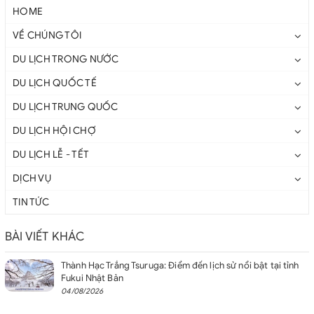
HOME
VỀ CHÚNG TÔI
DU LỊCH TRONG NƯỚC
DU LỊCH QUỐC TẾ
DU LỊCH TRUNG QUỐC
DU LỊCH HỘI CHỢ
DU LỊCH LỄ - TẾT
DỊCH VỤ
TIN TỨC
BÀI VIẾT KHÁC
Thành Hạc Trắng Tsuruga: Điểm đến lịch sử nổi bật tại tỉnh
Fukui Nhật Bản
04/08/2026