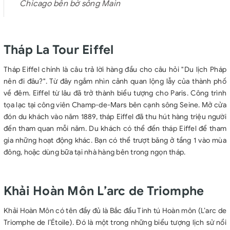
Chicago bên bờ sông Main
Tháp La Tour Eiffel
Tháp Eiffel chính là câu trả lời hàng đầu cho câu hỏi "Du lịch Pháp
nên đi đâu?". Từ đây ngắm nhìn cảnh quan lộng lẫy của thành phố
về đêm. Eiffel từ lâu đã trở thành biểu tượng cho Paris. Công trình
tọa lạc tại công viên Champ-de-Mars bên cạnh sông Seine. Mở cửa
đón du khách vào năm 1889, tháp Eiffel đã thu hút hàng triệu người
đến tham quan mỗi năm. Du khách có thể đến tháp Eiffel để tham
gia những hoạt động khác. Bạn có thể trượt băng ở tầng 1 vào mùa
đông, hoặc dùng bữa tại nhà hàng bên trong ngọn tháp.
Khải Hoàn Môn L’arc de Triomphe
Khải Hoàn Môn có tên đầy đủ là Bắc đẩu Tinh tú Hoàn môn (L’arc de
Triomphe de l’Étoile). Đó là một trong những biểu tượng lịch sử nổi