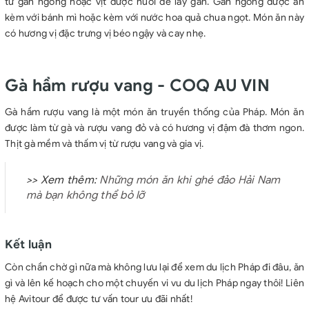
từ gan ngỗng hoặc vịt được nuôi để lấy gan. Gan ngỗng được ăn
kèm với bánh mì hoặc kèm với nước hoa quả chua ngọt. Món ăn này
có hương vị đặc trưng vị béo ngậy và cay nhẹ.
Gà hầm rượu vang - COQ AU VIN
Gà hầm rượu vang là một món ăn truyền thống của Pháp. Món ăn
được làm từ gà và rượu vang đỏ và có hương vị đậm đà thơm ngon.
Thịt gà mềm và thấm vị từ rượu vang và gia vị.
>> Xem thêm:
Những món ăn khi ghé đảo Hải Nam
mà bạn không thể bỏ lỡ
Kết luận
Còn chần chờ gì nữa mà không lưu lại để xem du lịch Pháp đi đâu, ăn
gì và lên kế hoạch cho một chuyến vi vu du lịch Pháp ngay thôi! Liên
hệ Avitour để được tư vấn tour ưu đãi nhất!