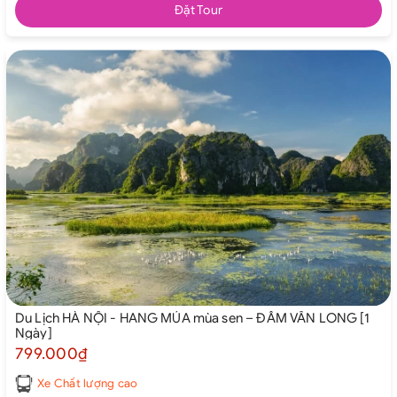
Đặt Tour
Du Lịch HÀ NỘI - HANG MÚA mùa sen – ĐẦM VÂN LONG [1
Ngày]
799.000₫
Xe Chất lượng cao