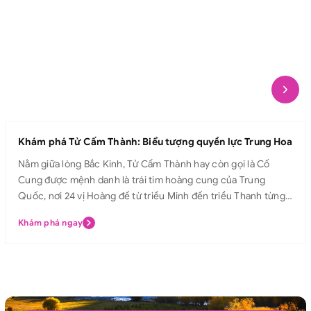
Khám phá Tử Cấm Thành: Biểu tượng quyền lực Trung Hoa
Nằm giữa lòng Bắc Kinh, Tử Cấm Thành hay còn gọi là Cố
Cung được mệnh danh là trái tim hoàng cung của Trung
Quốc, nơi 24 vị Hoàng đế từ triều Minh đến triều Thanh từng
sinh sống và trị vì. Với kiến trúc uy nghiêm, mái ngói vàng rực
Khám phá ngay
rỡ và các điện cung tráng lệ, Tử Cấm Thành không chỉ là biểu
tượng quyền lực tối cao của Hoàng đế, mà còn là di sản văn
hóa lâu đời, trường tồn theo thời gian, thu hút hàng triệu du
khách từ khắp nơi trên thế giới mỗi năm. Hãy cùng Avitour
khám phá Tử Cấm Thành và bước chân vào hành trình chiêm
ngưỡng vẻ đẹp tráng lệ, lắng nghe câu chuyện hoàng triều