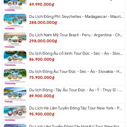
49.990.000₫
Du Lịch Đông Phi: Seychelles - Madagascar - Mauritius 2026
288.000.000₫
Du Lịch Nam Mỹ: Tour Brazil - Peru - Argentina - Chile 2026
298.000.000₫
Du lịch Đông Âu cổ kính: Tour Đức - Séc - Áo - Slovakia - Hungary - Ba Lan từ Hà Nội 2026
86.900.000₫
Du lịch Đông Âu: Tour Đức - Séc - Áo - Slovakia - Hungary từ Hà Nội 2026
75.900.000₫
Du lịch Đông - Tây Âu: Tour Đức - Áo - Ý - Thụy Sĩ - Pháp từ Hà Nội 2026
89.900.000₫
Du Lịch Hè Liên Tuyến Đông Tây: Tour New York - Philadelphia - Delaware - Washington Dc - Las Vegas - Red Rock Canyon - Little Saigon - Santa Monica - Los Angeles - San Diego Từ Hà Nội 2026
95.900.000₫
Du Lịch Liên Tuyến Đông Tây Hoa Kỳ: Tour New York - Philadelphia - Delaware - Washington Dc - San Diego - Los Angeles - Las Vegas - Antelope Canyon (Hẻm Núi Linh Dương) - Horseshoe Bend - Monument - Page - Phoenix Từ Hà Nội 2026