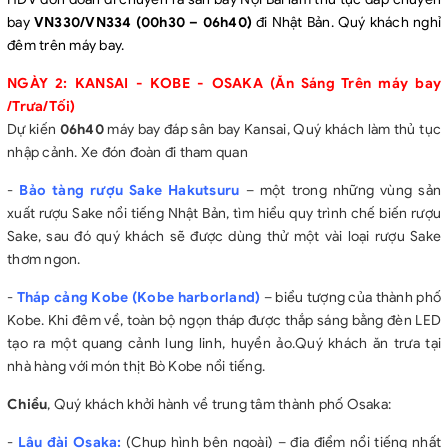
bay
VN330/VN334 (00h30 – 06h40)
đi Nhật Bản. Quý khách nghỉ
- Phí hành lý quá cước và các chi phí cá nhân khác
đêm trên máy bay.
- Thị thực tái nhập cảnh lại Việt Nam với khách người nước ngoài
hoặc Việt Kiều
NGÀY 2: KANSAI - KOBE - OSAKA (Ăn Sáng Trên máy bay
- Tiền bồi dưỡng cho hướng dẫn địa phương 7$/người/ngày.
/Trưa/Tối)
Dự kiến
06h40
máy bay đáp sân bay Kansai, Quý khách làm thủ tục
- Phụ phí phòng đơn 8.000JPY/đêm
nhập cảnh. Xe đón đoàn đi tham quan
GIÁ DÀNH CHO TRẺ EM
- Dưới 2 tuổi: tính 20% giá tour (ngủ ghép chung giường với
-
Bảo tàng rượu Sake Hakutsuru
– một trong những vùng sản
người lớn)
xuất rượu Sake nổi tiếng Nhật Bản, tìm hiểu quy trình chế biến rượu
Sake, sau đó quý khách sẽ được dùng thử một vài loại rượu Sake
- Từ 2 – dưới 11 tuổi: 85% giá tour người lớn (ngủ ghép giường với
thơm ngon.
người lớn). Một người lớn chỉ được đi kèm 1 trẻ em. Trường hợp
có 2 trẻ đi kèm thì đóng tiền cho 1 trẻ như người lớn để lấy thêm
-
Tháp cảng Kobe (Kobe harborland)
– biểu tượng của thành phố
giường ngủ.
Kobe. Khi đêm về, toàn bộ ngọn tháp được thắp sáng bằng đèn LED
- Từ 11 tuổi trở lên: đóng tiền như người lớn.
tạo ra một quang cảnh lung linh, huyền ảo.Quý khách ăn trưa tại
nhà hàng với món thịt Bò Kobe nổi tiếng.
Chiều
, Quý khách khởi hành về trung tâm thành phố Osaka:
-
Lâu đài Osaka:
(Chụp hình bên ngoài) – địa điểm nổi tiếng nhất