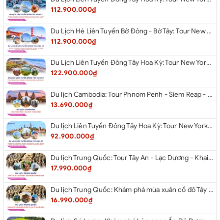
112.900.000₫
Du Lịch Hè Liên Tuyến Bờ Đông - Bờ Tây: Tour New York - Philadelphia - Delaware - Washington Dc - Las Vegas - Los Angeles - Hollywood - San Diego - San Jose - San Francisco - Từ Hà Nội 2026
112.900.000₫
Du Lịch Liên Tuyến Đông Tây Hoa Kỳ: Tour New York - Boston - New Hampshire - Artist’s Bluff - Echo Lake Kancamagus Highway - White Mountains - Albany - Buffalo - Niagara Falls Corning - Washington Dc - Las Vegas - Red Rock Canyon - Los Angeles - San Diego Từ Hà Nội 2026
122.900.000₫
Du lịch Cambodia: Tour Phnom Penh - Siem Reap - Phnom Penh
13.690.000₫
Du lịch Liên Tuyến Đông Tây Hoa Kỳ: Tour New York - Philadelphia - Delaware - Washington D.C - Las Vegas - Red rock Canyon - Little Saigon - Santa Monica - Los Angeles - San Diego từ Hà Nội 2026
92.900.000₫
Du lịch Trung Quốc: Tour Tây An - Lạc Dương - Khai Phong từ Hà Nội 2026
17.990.000₫
Du lịch Trung Quốc: Khám phá mùa xuân cố đô Tây An từ Hà Nội 2026
16.990.000₫