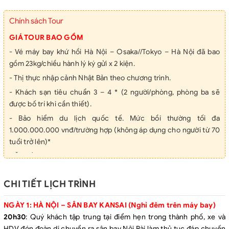
Chính sách Tour
GIÁ TOUR BAO GỒM
- Vé máy bay khứ hồi Hà Nội – Osaka//Tokyo – Hà Nội đã bao
gồm 23kg/chiều hành lý ký gửi x 2 kiện.
- Thị thực nhập cảnh Nhật Bản theo chương trình.
- Khách sạn tiêu chuẩn 3 – 4 * (2 người/phòng, phòng ba sẽ
được bố trí khi cần thiết).
- Bảo hiểm du lịch quốc tế. Mức bồi thường tối đa
1.000.000.000 vnđ/trường hợp (không áp dụng cho người từ 70
tuổi trở lên)*
- Ăn uống các bữa ăn theo chương trình, tặng 1 bữa bò Kobe
- Xe đưa đón và phí thăm quan theo chương trình.
CHI TIẾT LỊCH TRÌNH
- Hướng dẫn viên nhiệt tình, kinh nghiệm suốt tuyến.
- Nước suối 01 chai/người/ngày.
NGÀY 1: HÀ NỘI – SÂN BAY KANSAI (Nghỉ đêm trên máy bay)
GIÁ TOUR CHƯA BAO GỒM
20h30
: Quý khách tập trung tại điểm hẹn trong thành phố, xe và
- Hộ chiếu còn hiệu lực 6 tháng tính từ ngày khởi hành
HDV đón đoàn di chuyển ra sân bay Nội Bài làm thủ tục đáp chuyến