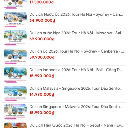
17.500.000₫
Du Lịch Nước Úc 2026: Tour Hà Nội - Sydney - Canberra - Melbourne - Hà Nội
64.900.000₫
Du lịch nước Nga 2026: Tour Hà Nội - Moscow - Saint Petersburg từ Hà Nội
69.900.000₫
Du lịch Úc 2026: Tour Hà Nội - Sydney - Canberra - Melbourne - Hà Nội
59.900.000₫
Du lịch Indonesia 2026: Tour Hà Nội - Bali - Cổng Trời Lempuyang - Swings Bali - Ngắm hoàng hôn biển Jimbaran - Kelingking - Sống Lưng Khủng Long từ Hà Nội
15.990.000₫
Du lịch Malaysia - Singapore 2026: Tour Đảo Sentosa - Madame Tussause - Garden By The Bay - Thành Cổ Malacca - Thủ Đô Kualalumpur - Cao Nguyên Genting - New Putrajaya từ Hà Nội
14.990.000₫
Du lịch Singapore - Malaysia 2026: Tour Đảo Sentosa - Madame Tussauds - Garden By The Bay - Thành cổ Malacca - Thủ đô Kuala Lumpur - Cao nguyên Genting - New Putrajaya từ Hà Nội
15.990.000₫
Du Lịch Hàn Quốc 2026: Hà Nội - Seoul - Nami - Everland - Painter Show - Thư Viện Sách