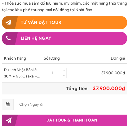
- Thỏa sức mua sắm đồ lưu niệm, mỹ phẩm, các mặt hàng thời trang
tại các khu phố thương mại nổi tiếng tại Nhật Bản
TƯ VẤN ĐẶT TOUR
LIÊN HỆ NGAY
Khách hàng
Số lượng
Đơn giá
Du lịch Nhật Bản lễ
37.900.000₫
30/4 + 1/5: Osaka –
Kyoto – Phú Sĩ –
37.900.000₫
Tổng tiền
Tokyo
ĐẶT TOUR & THANH TOÁN