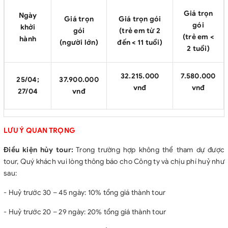
Giá trọn
Ngày
Giá trọn
Giá trọn gói
gói
khởi
gói
(trẻ em từ 2
(trẻ em <
hành
(người lớn)
đến < 11 tuổi)
2 tuổi)
32.215.000
7.580.000
25/04;
37.900.000
vnđ
vnđ
27/04
vnđ
LƯU Ý QUAN TRỌNG
Điều kiện hủy tour:
Trong trường hợp không thể tham dự được
tour, Quý khách vui lòng thông báo cho Công ty và chịu phí huỷ như
sau:
- Huỷ trước 30 – 45 ngày: 10% tổng giá thành tour
- Huỷ trước 20 – 29 ngày: 20% tổng giá thành tour