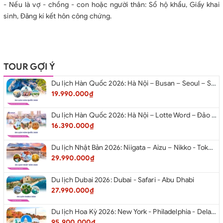
- Nếu là vợ - chồng - con hoặc người thân: Sổ hộ khẩu, Giấy khai
sinh, Đăng kí kết hôn công chứng.
TOUR GỢI Ý
Du lịch Hàn Quốc 2026: Hà Nội – Busan – Seoul – Starfiled – Lotte Worf
19.990.000₫
Du lịch Hàn Quốc 2026: Hà Nội – Lotte Word – Đảo Nami – Làng Cổ Hanok Bukchon
16.390.000₫
Du lịch Nhật Bản 2026: Niigata – Aizu – Nikko - Tokyo – Niigata từ Hà Nội
29.990.000₫
Du lịch Dubai 2026: Dubai - Safari - Abu Dhabi
27.990.000₫
Du lịch Hoa Kỳ 2026: New York - Philadelphia - Delaware - Washington D.C. - Las Vegas - Red Rock Canyon - Quận Cam - Santa Monica - Hollywood - San Diego - Los Angeles.
95.900.000₫