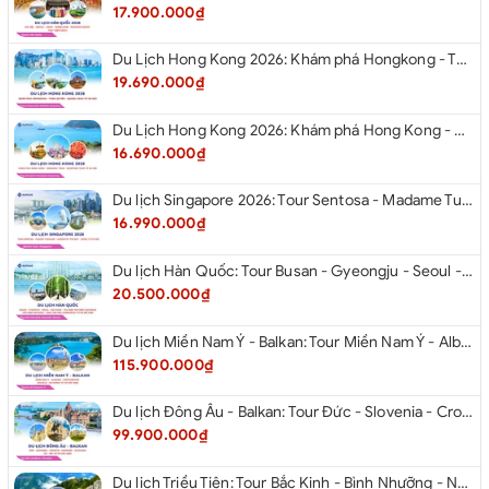
17.900.000₫
Du Lịch Hong Kong 2026: Khám phá Hongkong - Thâm Quyến - Quảng Châu từ Hà Nội
19.690.000₫
Du Lịch Hong Kong 2026: Khám phá Hong Kong - Dingding Tram - Shopping Tour từ Hà Nội
16.690.000₫
Du lịch Singapore 2026: Tour Sentosa - Madame Tussauds - Garden By The Bay - Jewel từ Hà Nội
16.990.000₫
Du lịch Hàn Quốc: Tour Busan - Gyeongju - Seoul - Đảo Nami - Tàu Điện Ven Biển Haeundae - Cầu Kính Oryukdo - Làng Văn Hóa Huinnyeoul từ Hà Nội 2026
20.500.000₫
Du lịch Miền Nam Ý - Balkan: Tour Miền Nam Ý - Albania - Montenegro - Croatia - Slovenia từ Hà Nội 2026
115.900.000₫
Du lịch Đông Âu - Balkan: Tour Đức - Slovenia - Croatia - Hungary - Slovakia - Áo - Séc từ Hà Nội 2026
99.900.000₫
Du lịch Triều Tiên: Tour Bắc Kinh - Bình Nhưỡng - Núi Myohyang - Kaesong - Bàn Môn Điếm - Đan Đông từ Hà Nội 2026