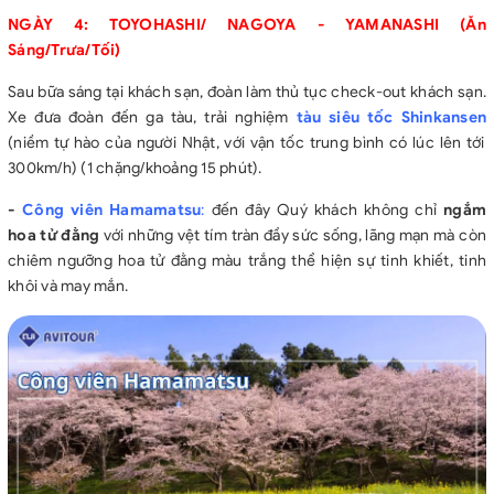
NGÀY 4: TOYOHASHI/ NAGOYA - YAMANASHI (Ăn
Sáng/Trưa/Tối)
Sau bữa sáng tại khách sạn, đoàn làm thủ tục check-out khách sạn.
Xe đưa đoàn đến ga tàu, trải nghiệm
tàu siêu tốc Shinkansen
(niềm tự hào của người Nhật, với vận tốc trung bình có lúc lên tới
300km/h) (1 chặng/khoảng 15 phút).
-
Công viên Hamamatsu
:
đến đây
Quý khách không chỉ
ngắm
hoa tử đằng
với những vệt tím tràn đầy sức sống, lãng mạn mà còn
chiêm ngưỡng hoa tử đằng màu trắng thể hiện sự tinh khiết, tinh
khôi và may mắn.