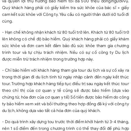
và quyền lợi thụ hưởng bảo hiểm tối đa 500 triệu đồng/người/vụ.
Quý khách hàng phải có giấy kiểm tra sức khỏe của bác sĩ + giấy
cam kết sức khỏe với Công ty. Yêu cầu có người thân dưới 60 tuổi đi
cùng.
- Hạn chế không nhận khách từ 80 tuổi trở lên. Khách từ 80 tuổi trở
lên không có chế độ bảo hiểm. Quý khách hàng phải có giấy khám
sức khỏe và đơn cam kết đảm bảo đủ sức khỏe tham gia chương
trình tour và tự chịu trách nhiệm. Nếu có sự cố công ty Du lịch
được miễn trừ trách nhiệm trong trường hợp này.
- Chỉ bảo hiểm với khách hàng tham gia tour du lịch và sự cố xảy ra
trong thời gian đi du lịch tính từ ngày nhập cảnh đến ngày kết thúc
tour. Trường hợp khách hàng tiếp tục điều trị sau ngày kết thúc tour
theo chỉ thị của cơ quan y tế cũng sẽ được bảo hiểm (dựa vào
chứng từ, hóa đơn của cơ quan y tế) Số tiền được bảo hiểm do công
ty bảo hiểm xem xét và bồi thường theo hợp đồng đã ký với công ty
du lịch, không dựa vào tất cả hóa đơn của quý khách.
- Do quá trình xây dựng tou trước thời điểm khởi hành từ 3-4 tháng,
nên 1 số điểm đến trong chương trình có thể thay đổi để phù hợp