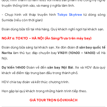
được hình thành từ năm 1685 với nhiều sản phẩm thủ công mỹ nghệ
truyền thống tinh xảo, và mang ý nghĩa tâm linh.
- Chụp hình với tháp truyền hình
Tokyo Skytree
từ dòng sông
Sumida
(nếu còn thời gian)
Đoàn dùng bữa tối tại nhà hàng. Quý khách nghỉ ngơi tại khách sạn.
NGÀY 6: TOKYO – HÀ NỘI (Ăn Sáng/Trưa trên máy bay)
Đoàn dùng bữa sáng tại khách sạn. Xe đón đoàn đi
sân bay quốc tế
Narita
làm thủ tục đáp chuyến bay
VN311 (10h00 – 14h00)
về Hà
Nội.
Dự kiến 14h00
Đoàn về đến
sân bay Nội Bài
. Xe và HDV đưa quý
khách về điểm tập trung ban đầu trong thành phố.
HDV chia tay đoàn và kết thúc chương trình.
Hẹn gặp lại quý khách trong những hành trình tiếp theo.
GIÁ TOUR TRỌN GÓI/KHÁCH