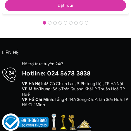
Đặt Tour
LIÊN HỆ
Hỗ trợ trực tuyến 24/7
Hotline:
024 5678 3838
VP Hà Nội
: 46 Cù Chính Lan, P. Phương Liệt, TP Hà Nội
VP Miền Trung
: Số 6 Trần Quang Khải, P. Thuận Hoá, TP
Huế
VP Hồ Chí Minh
: Tầng 4, 14A Sông Đà, P. Tân Sơn Hoà, TP
Hồ Chí Minh