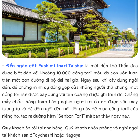
-
Đền ngàn cột Fushimi Inari Taisha:
là một đền thờ Thần đạo
được biết đến với khoảng 10.000 cổng torii màu đỏ son uốn lượn
trên một con đường đi bộ dài hai giờ. Ngay sau khi xây dựng ngôi
đền, để chứng minh sự đóng góp của những người thờ phụng, một
cổng torii sẽ được xây dựng với tên của họ được ghi trên đó. Chẳng
mấy chốc, hàng trăm hàng nghìn người muốn có được vận may
tương tự và đã đến ngôi đền nổi tiếng này để mua cổng torii của
riêng họ, tạo ra đường hầm “Senbon Torii” mà bạn thấy ngày nay.
Quý khách ăn tối tại nhà hàng, Quý khách nhận phòng và nghỉ ngơi
tại khách sạn ở Toyohashi hoặc Nagoya