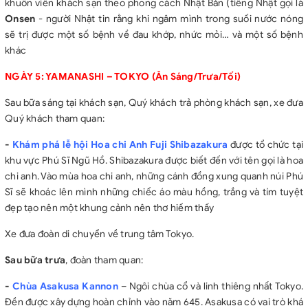
khuôn viên khách sạn theo phong cách Nhật Bản (tiếng Nhật gọi là
Onsen
- người Nhật tin rằng khi ngâm mình trong suối nước nóng
sẽ trị được một số bệnh về đau khớp, nhức mỏi… và một số bệnh
khác
NGÀY 5: YAMANASHI – TOKYO (Ăn Sáng/Trưa/Tối)
Sau bữa sáng tại khách sạn, Quý khách trả phòng khách sạn, xe đưa
Quý khách tham quan:
-
Khám phá lễ hội Hoa chi Anh
Fuji Shibazakura
được tổ chức tại
khu vực Phú Sĩ Ngũ Hồ. Shibazakura được biết đến với tên gọi là hoa
chi anh. Vào mùa hoa chi anh, những cánh đồng xung quanh núi Phú
Sĩ sẽ khoác lên mình những chiếc áo màu hồng, trắng và tím tuyệt
đẹp tạo nên một khung cảnh nên thơ hiếm thấy
Xe đưa đoàn di chuyển về trung tâm Tokyo.
Sau bữa trưa
, đoàn tham quan:
-
Chùa Asakusa Kannon
– Ngôi chùa cổ và linh thiêng nhất Tokyo.
Đền được xây dựng hoàn chỉnh vào năm 645. Asakusa có vai trò khá