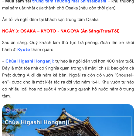
-
Mua sắm tại
trung tâm thương mại Shinsaibashi
– khu thương
mại sầm uất nhất của thành phố Osaka (nếu còn thời gian)
Ăn tối và nghỉ đêm tại khách sạn trung tâm Osaka.
NGÀY 3: OSAKA – KYOTO - NAGOYA (Ăn Sáng/Trưa/Tối)
Sau ăn sáng, Quý khách làm thủ tục trả phòng, đoàn lên xe khởi
hành đi
Kyoto
tham quan:
-
Chùa Higashi Honganji:
tự hào là ngôi đền với hơn 400 năm tuổi.
Đây là một tòa nhà có ý nghĩa quan trọng về mặt lịch sử, bao gồm cả
Phật đường A di đà nằm kế bên. Ngoài ra còn có vườn "Shousei-
en"- được cho là một kiệt tác ra đời vào năm 1641. Khu vườn tự hào
có nhiều loài hoa nở suốt 4 mùa xung quanh hồ nước nằm ở trung
tâm.