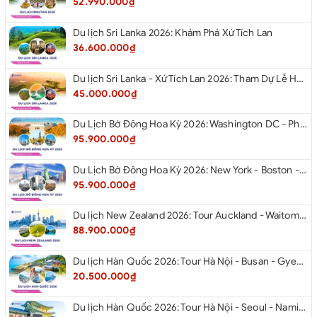
52.990.000₫
Du lịch Sri Lanka 2026: Khám Phá Xứ Tích Lan
36.600.000₫
Du lịch Sri Lanka - Xứ Tích Lan 2026: Tham Dự Lễ Hội Rước Xá Lợi Răng Phật
45.000.000₫
Du Lịch Bờ Đông Hoa Kỳ 2026: Washington DC - Philadelphia - New York - Boston - New Hampshire White Mountains - Albany - Niagara Falls - Buffalo - Corning - New York
95.900.000₫
Du Lịch Bờ Đông Hoa Kỳ 2026: New York - Boston - New Hampshire - Artist’s Bluff - Echo Lake Kancamagus Highway - White Mountains - Albany - Buffalo Niagara Falls - Corning - Washington DC
95.900.000₫
Du lịch New Zealand 2026: Tour Auckland - Waitomo - Taupo - Rotorua - Matamata - Hamilton
88.900.000₫
Du lịch Hàn Quốc 2026: Tour Hà Nội - Busan - Gyeongju - Seoul - Đảo Nami - Tàu Điện Ven Biển Haeundae - Cầu Kính Oryukdo - Làng Văn Hóa Huinnyeoul
20.500.000₫
Du lịch Hàn Quốc 2026: Tour Hà Nội - Seoul - Nami - Everland - Painter Show - Thư Viện Sách