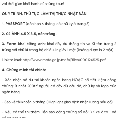
với thời gian khởi hành của từng tour!
QUY TRÌNH, THỦ TỤC LÀM THỊ THỰC NHẬT BẢN
1. PASSPORT
(còn hạn 6 tháng, có chữ ký ở trang 3)
2. 02 ẢNH 4.5 X 3.5, nền trắng.
3. Form khai tiếng anh
: khai đầy đủ thông tin và Kí tên trang 2
trùng với chữ kí trong hộ chiếu, In giấy 1 mặt (không được in 2 mặt)
Link tờ khai:
http://www.mofa.go.jp/mofaj/files/000124525.pdf
4. Chứng minh tài chính:
- Xác nhận số dư tài khoản ngân hàng HOẶC sổ tiết kiệm công
chứng: ít nhất 200tr/ người, có đầy đủ dấu đỏ, chữ ký và logo của
ngân hàng.
- Sao kê tài khoản 6 tháng (Highlight giao dịch nhận lương nếu có)
- Nếu có thể thì thêm: Bản sao công chứng sổ đỏ/ ĐK xe ô tô… để