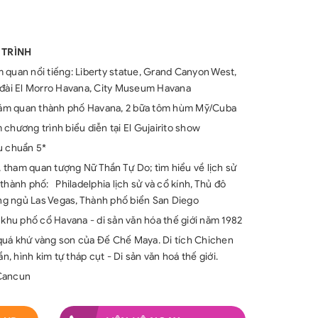
 TRÌNH
 quan nổi tiếng: Liberty statue, Grand Canyon West,
 đài El Morro Havana, City Museum Havana
 thăm quan thành phố Havana, 2 bữa tôm hùm Mỹ/Cuba
chương trình biểu diễn tại El Gujairito show
u chuẩn 5*
tham quan tượng Nữ Thần Tự Do; tìm hiểu về lịch sử
thành phố: Philadelphia lịch sử và cổ kính, Thủ đô
g ngủ Las Vegas, Thành phố biển San Diego
 khu phố cổ Havana - di sản văn hóa thế giới năm 1982
quá khứ vàng son của Đế Chế Maya. Di tích Chichen
n, hình kim tự tháp cụt - Di sản văn hoá thế giới.
/Cancun