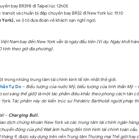
tâm từ 10-25km,
uyến bay BR398 đi Taipei lúc 12h05
- Các bữa ăn t
 transit và chuẩn bị đáp chuyến bay BR32 đi New York lúc 19.10
sắp xếp đa dạ
 York),
xe ô tô đưa đoàn về khách sạn nghỉ ngơi.
Korean BBQ, 
hùm đặc sắc t
Việt Nam bay đến New York vẫn là ngày đầu tiên (Ví dụ: Ngày khởi hàn
- Thị thực nhậ
0 tính theo giờ địa phương).
- Xe đón tiễn s
- Phương tiên v
)
- Bảo hiểm du l
- Phí thăm quan
rong những trung tâm tài chính kinh tế lớn nhất thế giới.
- Mỹ:
Liberty
hần Tự Do
–
Biểu tượng của nước Mỹ, biểu tượng của tinh thần Mỹ – 
Hollywood,
do soi sáng thế giới) là một tác phẩm điêu khắc theo phong cách tân cổ
 York. Tác phẩm này do kiến trúc sư Frédéric Bartholdi người pháp th
- Cuba: Lâu 
tham quan đả
ll –
Charging Bull.
xe cổ đi tham 
 giao dịch chứng khoán New York và các trung tâm tài chính ngân hàn
- Mexico: quần
chuyển động của phố Wall ảnh hưởng đến tình hình tài chính toàn cầu.
+ Hướng dẫn viê
1 tháng 9, được xây dựng trên nền Trung tâm Thương mại Thế giới hay