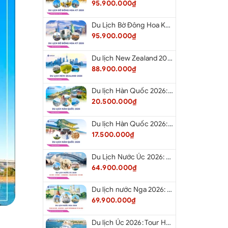
95.900.000₫
Du Lịch Bờ Đông Hoa Kỳ 2026: New York - Boston - New Hampshire - Artist’s Bluff - Echo Lake Kancamagus Highway - White Mountains - Albany - Buffalo Niagara Falls - Corning - Washington DC
95.900.000₫
Du lịch New Zealand 2026: Tour Auckland - Waitomo - Taupo - Rotorua - Matamata - Hamilton
88.900.000₫
Du lịch Hàn Quốc 2026: Tour Hà Nội - Busan - Gyeongju - Seoul - Đảo Nami - Tàu Điện Ven Biển Haeundae - Cầu Kính Oryukdo - Làng Văn Hóa Huinnyeoul
20.500.000₫
Du lịch Hàn Quốc 2026: Tour Hà Nội - Seoul - Nami - Everland - Painter Show - Thư Viện Sách
17.500.000₫
Du Lịch Nước Úc 2026: Tour Hà Nội - Sydney - Canberra - Melbourne - Hà Nội
64.900.000₫
Du lịch nước Nga 2026: Tour Hà Nội - Moscow - Saint Petersburg từ Hà Nội
69.900.000₫
Du lịch Úc 2026: Tour Hà Nội - Sydney - Canberra - Melbourne - Hà Nội