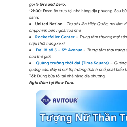
gọi là
Ground Zero
.
12h00:
Đoàn ăn trưa tại nhà hàng địa phương. Sau bữ
danh:
●
United Nation
–
Trụ sở Liên Hiệp Quốc, nơi làm v
chụp hình bên ngoài tòa nhà.
●
Rockerfeller Center
–
Trung tâm thương mại sầm 
hiệu thời trang xa xỉ.
●
Đại lộ số 5 – 5
Avenue
-
Trung tâm thời trang cu
th
của thế giới.
●
Quảng trường thời đại (Time Square)
–
Quảng 
quảng cáo. Đây là nơi thị trưởng thành phố phát biểu
Tối:
Dùng bữa tối tại nhà hàng địa phương.
Nghỉ đêm tại New York.