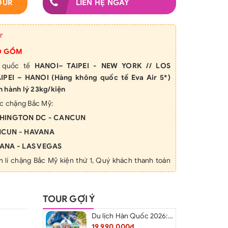
OUR
LIÊN HỆ NGAY
r
O GỒM
y quốc tế
HANOI– TAIPEI - NEW YORK // LOS
IPEI – HANOI (Hàng không quốc tế Eva Air 5*)
 hành lý 23kg/kiện
ác chặng Bắc Mỹ:
ASHINGTON DC - CANCUN
ANCUN - HAVANA
VANA - LAS VEGAS
h lí chặng Bắc Mỹ kiện thứ 1, Quý khách thanh toán
ách sạn theo báo giá
, Nếu lẻ khách, Phòng ba sẽ
TOUR GỢI Ý
u số lượng khách lẻ hoặc khách đồng ý đóng thêm
g đơn. (Để đảm bảo giá phòng không tăng và thuận
Du lịch Hàn Quốc 2026: Hà Nội – Busan – Seoul – Starfiled – Lotte Worf
ăn uống, đa phần các khách sạn đều cách xa trung
19.990.000₫