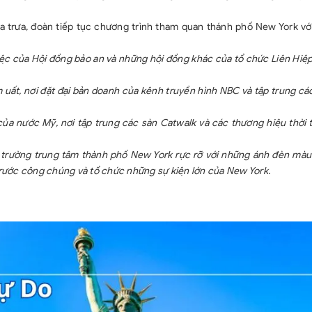
+ 02 chai nước/
+ Quà tặng: Ổ
a trưa, đoàn tiếp tục chương trình tham quan thánh phố New York với
GIÁ TOUR CH
iệc của Hội đồng bảo an và những hội đồng khác của tổ chức Liên Hiê
- Chi phí phòn
- Chi phí cá nhâ
uất, nơi đặt đại bản doanh của kênh truyền hình NBC và tập trung ca
- Chi phí yêu c
(50$/đoàn/giờ)
̉a nước Mỹ, nơi tập trung các sàn Catwalk và các thương hiệu thời 
- Lệ phí xin t
trường trung tâm thành phố New York rực rỡ với những ánh đèn màu 
quy định của ĐS
 trước công chúng và tổ chức những sự kiện lớn của New York.
nào.
- Tiền típ cho 
- Chi phí dời n
- Chi phí ngoài