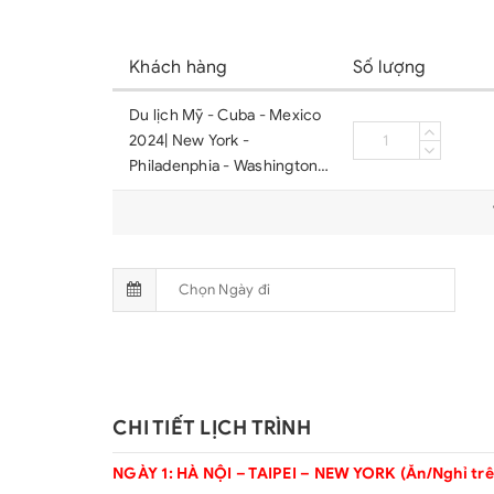
Khách hàng
Số lượng
Du lịch Mỹ - Cuba - Mexico
2024| New York -
Philadenphia - Washington
Dc - Varadero - Cayo Blanco
- Havana - Chichen Itza -
Cancun - Mexico City – Las
Vegas – Grand Canyon – Los
Angeles – Univesal Studio –
San Diego
CHI TIẾT LỊCH TRÌNH
NGÀY 1: HÀ NỘI – TAIPEI – NEW YORK (Ăn/Nghỉ tr