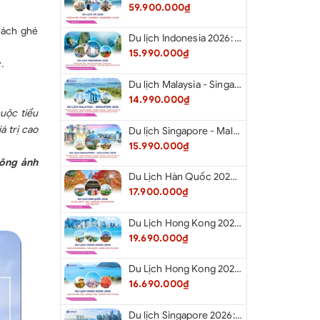
59.900.000₫
hách ghé
Du lịch Indonesia 2026: Tour Hà Nội - Bali - Cổng Trời Lempuyang - Swings Bali - Ngắm hoàng hôn biển Jimbaran - Kelingking - Sống Lưng Khủng Long từ Hà Nội
15.990.000₫
.
Du lịch Malaysia - Singapore 2026: Tour Đảo Sentosa - Madame Tussause - Garden By The Bay - Thành Cổ Malacca - Thủ Đô Kualalumpur - Cao Nguyên Genting - New Putrajaya từ Hà Nội
14.990.000₫
huộc tiểu
á trị cao
Du lịch Singapore - Malaysia 2026: Tour Đảo Sentosa - Madame Tussauds - Garden By The Bay - Thành cổ Malacca - Thủ đô Kuala Lumpur - Cao nguyên Genting - New Putrajaya từ Hà Nội
15.990.000₫
hông ảnh
Du Lịch Hàn Quốc 2026: Hà Nội - Seoul - Nami - Everland - Painter Show - Thư Viện Sách
17.900.000₫
Du Lịch Hong Kong 2026: Khám phá Hongkong - Thâm Quyến - Quảng Châu từ Hà Nội
19.690.000₫
Du Lịch Hong Kong 2026: Khám phá Hong Kong - Dingding Tram - Shopping Tour từ Hà Nội
16.690.000₫
Du lịch Singapore 2026: Tour Sentosa - Madame Tussauds - Garden By The Bay - Jewel từ Hà Nội