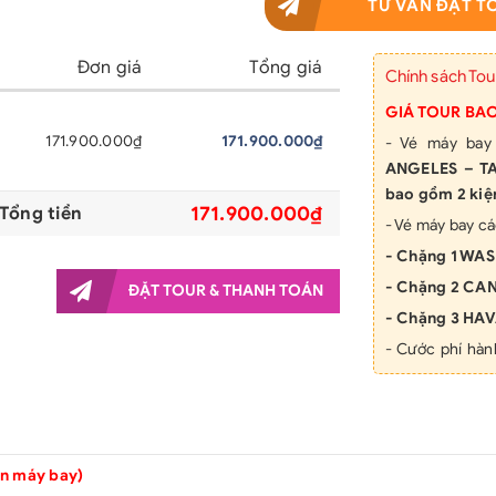
TƯ VẤN ĐẶT T
Đơn giá
Tổng giá
Chính sách Tou
GIÁ TOUR BA
171.900.000₫
171.900.000₫
- Vé máy ba
ANGELES – TA
bao gồm 2 kiện
171.900.000₫
Tổng tiền
- Vé máy bay c
- Chặng 1 W
- Chặng 2 C
ĐẶT TOUR & THANH TOÁN
- Chặng 3 HA
- Cước phí hàn
kiện 2 (nếu có)
- Nghỉ đêm kh
được bố trí nế
tiền để ở phòn
ên máy bay)
tiện cho việc 