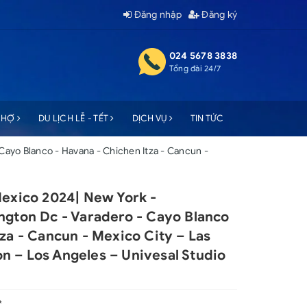
Đăng nhập
Đăng ký
024 5678 3838
Tổng đài 24/7
 CHỢ
DU LỊCH LỄ - TẾT
DỊCH VỤ
TIN TỨC
 Cayo Blanco - Havana - Chichen Itza - Cancun -
Mexico 2024| New York -
ngton Dc - Varadero - Cayo Blanco
za - Cancun - Mexico City – Las
 – Los Angeles – Univesal Studio
*