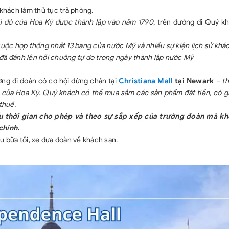
khách làm thủ tục trả phòng.
 đô của Hoa Kỳ được thành lập vào năm 1790
, trên đường đi Quý k
 cuộc họp thống nhất 13 bang của nước Mỹ và nhiều sự kiện lịch sử khác
đã đánh lên hồi chuông tự do trong ngày thành lập nước Mỹ
ờng đi đoàn có cơ hội dừng chân tại
Christiana Mall
tại Newark
– t
ế của Hoa Kỳ. Quý khách có thể mua sắm các sản phẩm đắt tiền, có gi
thuế.
ếu thời gian cho phép và theo sự sắp xếp của trưởng đoàn mà k
chính.
u bữa tối, xe đưa đoàn về khách sạn.