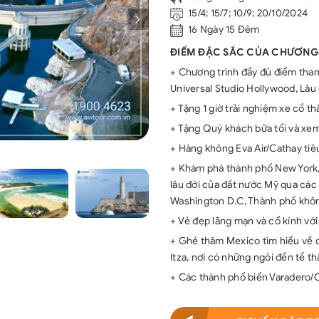
15/4; 15/7; 10/9; 20/10/2024
16 Ngày 15 Đêm
ĐIỂM ĐẶC SẮC CỦA CHƯƠNG
+ Chương trình đầy đủ điểm tham
Universal Studio Hollywood, Lâu
+ Tặng 1 giờ trải nghiệm xe cổ
+ Tặng Quý khách bữa tối và xem 
+ Hàng không Eva Air/Cathay tiê
+ Khám phá thành phố New York, 
lâu đời của đất nước Mỹ qua các 
Washington D.C, Thành phố khôn
+ Vẻ đẹp lãng mạn và cổ kính với
+ Ghé thăm Mexico tìm hiểu về 
Itza, nơi có những ngôi đền tế thầ
+ Các thành phố biển Varadero