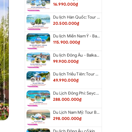
16.990.000₫
Du lịch Hàn Quốc: Tour Busan - Gyeongju - Seoul - Đảo Nami - Tàu Điện Ven Biển Haeundae - Cầu Kính Oryukdo - Làng Văn Hóa Huinnyeoul từ Hà Nội 2026
20.500.000₫
Du lịch Miền Nam Ý - Balkan: Tour Miền Nam Ý - Albania - Montenegro - Croatia - Slovenia từ Hà Nội 2026
115.900.000₫
Du lịch Đông Âu - Balkan: Tour Đức - Slovenia - Croatia - Hungary - Slovakia - Áo - Séc từ Hà Nội 2026
99.900.000₫
Du lịch Triều Tiên: Tour Bắc Kinh - Bình Nhưỡng - Núi Myohyang - Kaesong - Bàn Môn Điếm - Đan Đông từ Hà Nội 2026
49.990.000₫
Du Lịch Đông Phi: Seychelles - Madagascar - Mauritius 2026
288.000.000₫
Du Lịch Nam Mỹ: Tour Brazil - Peru - Argentina - Chile 2026
298.000.000₫
Du lịch Đông Âu cổ kính: Tour Đức - Séc - Áo - Slovakia - Hungary - Ba Lan từ Hà Nội 2026