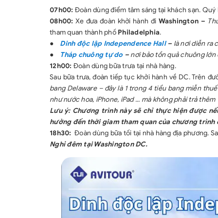
07h00:
Đoàn dùng điểm tâm sáng tại khách sạn. Quý 
08h00:
Xe đưa đoàn khởi hành đi
Washington –
Thủ
tham quan thành phố
Philadelphia
.
●
Dinh độc lập Independence Hall
–
là nơi diễn ra
●
Tháp chuông tự do
–
nơi bảo tồn quả chuông lớn 
12h00:
Đoàn dùng bữa trưa tại nhà hàng.
Sau bữa trưa, đoàn tiếp tục khởi hành về DC. Trên đư
bang Delaware – đây là 1 trong 4 tiểu bang miễn thu
như nước hoa, iPhone, iPad ... mà không phải trả thêm 
Lưu ý:
Chương trình này sẽ chỉ thực hiện được n
hưởng đến thời giam tham quan của chương trình 
18h30:
Đoàn dùng bữa tối tại nhà hàng địa phương. Sa
Nghỉ đêm tại Washington DC.