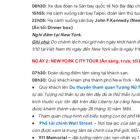
08h30:
Xe đưa đoàn ra Sân bay quốc tế Nội Bài đáp ch
15h55:
Hạ cánh xuống sân bay Taipei, đoàn làm thủ tục
22h05:
Hạ cánh xuống sân bay
John F.Kennedy (New
(Ăn tối Dinner box)
Nghỉ đêm tại New York.
Ghi chú:
Do chênh lệch múi giờ nên ngày khởi hành ở 
1/10 tại Việt Nam thì ngày đến New York vẫn là ngày 1/1
NGÀY 2: NEW YORK CITY TOUR (Ăn sáng, trưa, tối
07h30:
Đoàn dùng điểm tâm sáng tại khách sạn.
08h30:
Quý khách khám phá thành phố New York - Một t
●
Quý khách lên
Du thuyền tham quan Tượng Nữ T
tự do. Tượng nữ thần tự do tên đầy đủ là (Nữ thần tự 
kích thước cực lớn đặt trên đảo Liberty tại cảng New
được khánh thành vào ngày 28 tháng 10 năm 1886.
●
Tham quan chụp hình với biểu tượng con bò phố Wa
●
Phố tài chính Wall Street
–
Nơi tọa lạc của sàn
còn được xem là trung tâm tài chính của thế giới. Mỗi 
●
911 Memorial –
đài tưởng niệm các nạn nhân vụ 1