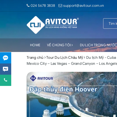
024 5678 3838
support@avitour.com.vn
HOME
VỀ CHÚNG TÔI
DU LỊCH TRONG NƯỚ
Trang chủ
Tour Du Lịch Châu Mỹ
Du lịch Mỹ - Cuba
Mexico City – Las Vegas – Grand Canyon – Los Angele