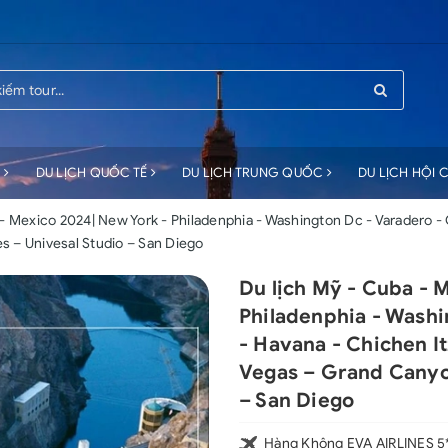
C
DU LỊCH QUỐC TẾ
DU LỊCH TRUNG QUỐC
DU LỊCH HỘI
 - Mexico 2024| New York - Philadenphia - Washington Dc - Varadero -
s – Univesal Studio – San Diego
Du lịch Mỹ - Cuba - 
Philadenphia - Washi
- Havana - Chichen It
Vegas – Grand Canyon
– San Diego
Hàng Không EVA AIRLINES 5