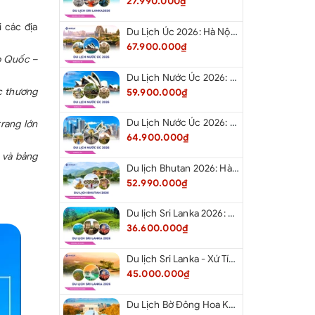
27.990.000₫
người/ ngày tại Mỹ
 cắm đa năng + Mũ
 các địa
Du Lịch Úc 2026: Hà Nội - Sydney- Canberra - Melbourne - Hà Nội
ƯA BAO GỒM
67.900.000₫
̣p Quốc –
g đơn– Phụ thu nếu khách có nhu cầu
Du Lịch Nước Úc 2026: Hà Nội - Sydney- Canberra - Melbourne - Hà Nội
n: điện thoại, tiền giặt, hành lý quá cước.
́c thương
59.900.000₫
ầu dịch vụ ngoài giờ với xe (110$/đoàn/giờ) và HDV
Du Lịch Nước Úc 2026: Hà Nội - Melbourne - Canberra - Sydney - Hà Nội
trang lớn
64.900.000₫
hị thực Hoa Kỳ 5.500.000
VNĐ (Có thể thay đổi theo
và bảng
Q Mỹ), lệ phí này không được hoàn lại vì bất cứ lý do
Du lịch Bhutan 2026: Hà Nội - Bhutan - Paro - Thimphu - Punakha
52.990.000₫
HDV và lái xe nước ngoài
160 USD/khách
gày và đổi chặng bay (nếu có yêu cầu)
Du lịch Sri Lanka 2026: Khám Phá Xứ Tích Lan
36.600.000₫
 giờ cho HDV và lái xe (nếu có yêu cầu)
Du lịch Sri Lanka - Xứ Tích Lan 2026: Tham Dự Lễ Hội Rước Xá Lợi Răng Phật
45.000.000₫
Du Lịch Bờ Đông Hoa Kỳ 2026: Washington DC - Philadelphia - New York - Boston - New Hampshire White Mountains - Albany - Niagara Falls - Buffalo - Corning - New York