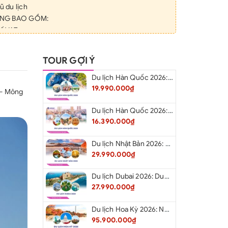
 du lịch
ÔNG BAO GỒM:
ế VAT
ân, bữa sáng, hương hoa, đồ lễ…
ng bữa ăn
TOUR GỢI Ý
hướng dẫn viên và lái xe, thông thường khoảng
Du lịch Hàn Quốc 2026: Hà Nội – Busan – Seoul – Starfiled – Lotte Worf
19.990.000₫
 – Mông
Du lịch Hàn Quốc 2026: Hà Nội – Lotte Word – Đảo Nami – Làng Cổ Hanok Bukchon
16.390.000₫
Du lịch Nhật Bản 2026: Niigata – Aizu – Nikko - Tokyo – Niigata từ Hà Nội
29.990.000₫
Du lịch Dubai 2026: Dubai - Safari - Abu Dhabi
27.990.000₫
Du lịch Hoa Kỳ 2026: New York - Philadelphia - Delaware - Washington D.C. - Las Vegas - Red Rock Canyon - Quận Cam - Santa Monica - Hollywood - San Diego - Los Angeles.
95.900.000₫