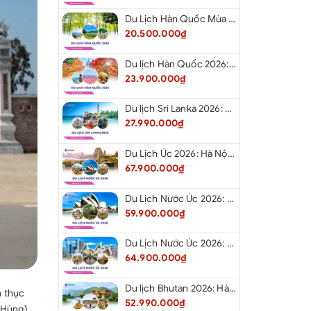
Du Lịch Hàn Quốc Mùa Hè 2026: Hà Nội - Busan - Gyeongju - Seoul - Đảo Nami - Tàu Điện Ven Biển Haeundae - Cầu Kính Oryukdo - Làng Văn Hóa Huinnyeoul
20.500.000₫
Du lịch Hàn Quốc 2026: Hà Nội - Busan - Gyeongju - Seoul - Đảo Nami - Tàu Điện Ven Biển Haeundae - Cỏ Hồng Muhly - Làng Văn Hóa Huinnyeoul
23.900.000₫
Du lịch Sri Lanka 2026: Colombo - Negombo - Pinnawala - Kandy - Kalutara - Nuwara - Eliya
27.990.000₫
Du Lịch Úc 2026: Hà Nội - Sydney- Canberra - Melbourne - Hà Nội
67.900.000₫
Du Lịch Nước Úc 2026: Hà Nội - Sydney- Canberra - Melbourne - Hà Nội
59.900.000₫
Du Lịch Nước Úc 2026: Hà Nội - Melbourne - Canberra - Sydney - Hà Nội
64.900.000₫
Du lịch Bhutan 2026: Hà Nội - Bhutan - Paro - Thimphu - Punakha
h thục
52.990.000₫
a Hùng)