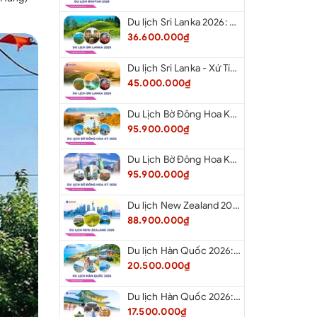
Du lịch Sri Lanka 2026: Khám Phá Xứ Tích Lan
36.600.000₫
Du lịch Sri Lanka - Xứ Tích Lan 2026: Tham Dự Lễ Hội Rước Xá Lợi Răng Phật
45.000.000₫
Du Lịch Bờ Đông Hoa Kỳ 2026: Washington DC - Philadelphia - New York - Boston - New Hampshire White Mountains - Albany - Niagara Falls - Buffalo - Corning - New York
95.900.000₫
Du Lịch Bờ Đông Hoa Kỳ 2026: New York - Boston - New Hampshire - Artist’s Bluff - Echo Lake Kancamagus Highway - White Mountains - Albany - Buffalo Niagara Falls - Corning - Washington DC
95.900.000₫
Du lịch New Zealand 2026: Tour Auckland - Waitomo - Taupo - Rotorua - Matamata - Hamilton
88.900.000₫
Du lịch Hàn Quốc 2026: Tour Hà Nội - Busan - Gyeongju - Seoul - Đảo Nami - Tàu Điện Ven Biển Haeundae - Cầu Kính Oryukdo - Làng Văn Hóa Huinnyeoul
20.500.000₫
Du lịch Hàn Quốc 2026: Tour Hà Nội - Seoul - Nami - Everland - Painter Show - Thư Viện Sách
17.500.000₫