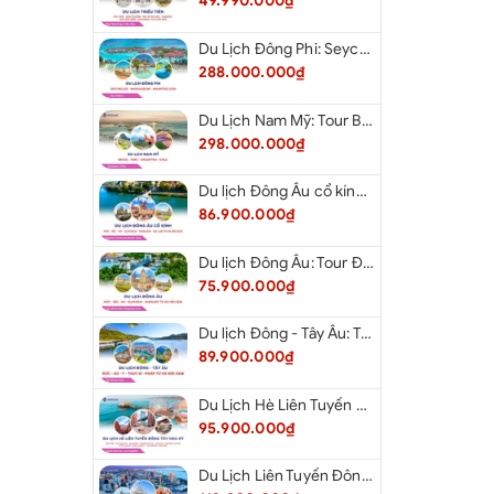
49.990.000₫
Du Lịch Đông Phi: Seychelles - Madagascar - Mauritius 2026
288.000.000₫
Du Lịch Nam Mỹ: Tour Brazil - Peru - Argentina - Chile 2026
298.000.000₫
Du lịch Đông Âu cổ kính: Tour Đức - Séc - Áo - Slovakia - Hungary - Ba Lan từ Hà Nội 2026
86.900.000₫
Du lịch Đông Âu: Tour Đức - Séc - Áo - Slovakia - Hungary từ Hà Nội 2026
75.900.000₫
Du lịch Đông - Tây Âu: Tour Đức - Áo - Ý - Thụy Sĩ - Pháp từ Hà Nội 2026
89.900.000₫
Du Lịch Hè Liên Tuyến Đông Tây: Tour New York - Philadelphia - Delaware - Washington Dc - Las Vegas - Red Rock Canyon - Little Saigon - Santa Monica - Los Angeles - San Diego Từ Hà Nội 2026
95.900.000₫
Du Lịch Liên Tuyến Đông Tây Hoa Kỳ: Tour New York - Philadelphia - Delaware - Washington Dc - San Diego - Los Angeles - Las Vegas - Antelope Canyon (Hẻm Núi Linh Dương) - Horseshoe Bend - Monument - Page - Phoenix Từ Hà Nội 2026