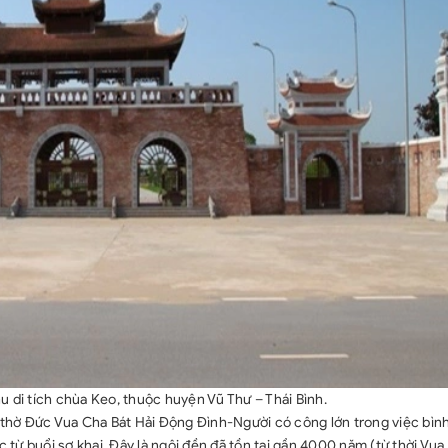
u di tích chùa Keo, thuộc huyện Vũ Thư – Thái Bình.
thờ Đức Vua Cha Bát Hải Động Đình-Người có công lớn trong việc bìn
c từ buổi sơ khai. Đây là ngôi đền đã tồn tại gần 4000 năm (từ thời Vu