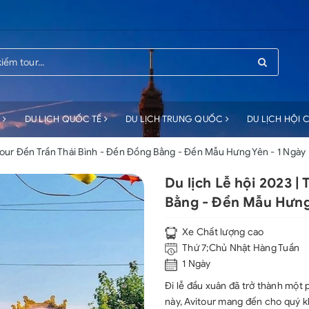
C
DU LỊCH QUỐC TẾ
DU LỊCH TRUNG QUỐC
DU LỊCH HỘI
 Tour Đền Trần Thái Bình - Đền Đồng Bằng - Đền Mẫu Hưng Yên - 1 Ngày
Du lịch Lễ hội 2023 |
Bằng - Đền Mẫu Hưng
Xe Chất lượng cao
Thứ 7;Chủ Nhật Hàng Tuần
1 Ngày
Đi lễ đầu xuân đã trở thành một p
này, Avitour mang đến cho quý k