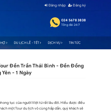
Đăng nhập
Đăng ký
024 5678 3838
Tổng đài 24/7
 CHỢ
DU LỊCH LỄ - TẾT
DỊCH VỤ
TIN TỨC
 Tour Đền Trần Thái Bình - Đền Đồng
 Yên - 1 Ngày
hong tục của người Việt từ rất lâu đời. Hiểu được điều
hách một Tour du lịch vô cùng hấp dẫn, quý khách sẽ