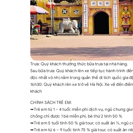
Trưa: Quý khách thưởng thức bữa trưa tại nhà hàng.
Sau bữa trưa: Quý khách lên xe tiếp tục hành trình đ
độc nhất vô nhị nằm trong quần thể di tích quốc gia đ
16h30: Quý khách lên xe trở về Hà Nội. Xe về đến điểm
khách
CHÍNH SÁCH TRẺ EM:
➥Trẻ em từ 1 – 4 tuổi: miễn phí dịch vụ, ngủ chung giư
chồng chỉ được 1 bé miễn phí, bé thứ 2 tính 50 %
➥Trẻ em 5 tuổi tính 50 % giá tour, có suất ăn ½, ngủ 
➥Trẻ em từ 6 – 9 tuổi: tính 75 % giá tour, có suất ăn 