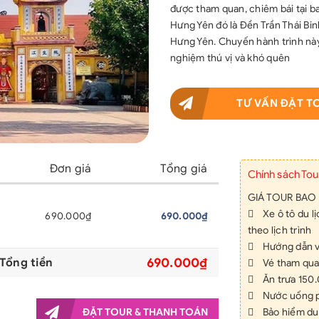
được tham quan, chiêm bái tại ba
Hưng Yên đó là Đền Trần Thái Bi
Hưng Yên. Chuyến hành trình này
nghiệm thú vị và khó quên
TƯ VẤN ĐẶT T
Đơn giá
Tổng giá
Chính sách Tou
GIÁ TOUR BAO
 Xe ô tô du lị
690.000₫
690.000₫
theo lịch trình
 Hướng dẫn vi
690.000₫
Tổng tiền
 Vé tham quan
 Ăn trưa 150.
 Nước uống phụ
ĐẶT TOUR & THANH TOÁN
 Bảo hiểm du 