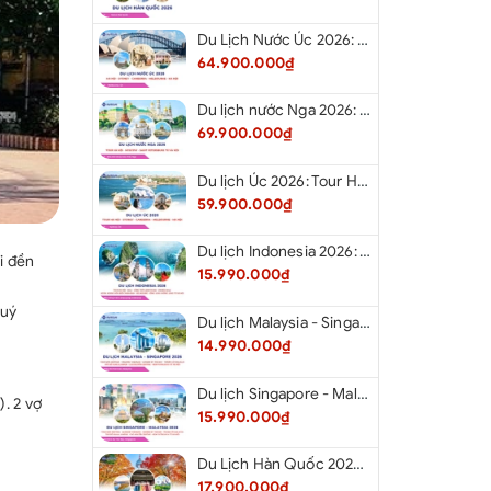
Du Lịch Nước Úc 2026: Tour Hà Nội - Sydney - Canberra - Melbourne - Hà Nội
64.900.000₫
Du lịch nước Nga 2026: Tour Hà Nội - Moscow - Saint Petersburg từ Hà Nội
69.900.000₫
Du lịch Úc 2026: Tour Hà Nội - Sydney - Canberra - Melbourne - Hà Nội
59.900.000₫
Du lịch Indonesia 2026: Tour Hà Nội - Bali - Cổng Trời Lempuyang - Swings Bali - Ngắm hoàng hôn biển Jimbaran - Kelingking - Sống Lưng Khủng Long từ Hà Nội
i đền
15.990.000₫
quý
Du lịch Malaysia - Singapore 2026: Tour Đảo Sentosa - Madame Tussause - Garden By The Bay - Thành Cổ Malacca - Thủ Đô Kualalumpur - Cao Nguyên Genting - New Putrajaya từ Hà Nội
14.990.000₫
Du lịch Singapore - Malaysia 2026: Tour Đảo Sentosa - Madame Tussauds - Garden By The Bay - Thành cổ Malacca - Thủ đô Kuala Lumpur - Cao nguyên Genting - New Putrajaya từ Hà Nội
). 2 vợ
15.990.000₫
Du Lịch Hàn Quốc 2026: Hà Nội - Seoul - Nami - Everland - Painter Show - Thư Viện Sách
17.900.000₫