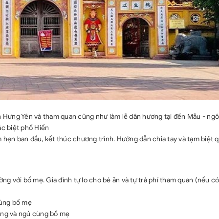
ến Hưng Yên và tham quan cũng như làm lễ dân hương tại đền Mẫu - ngô
ặc biệt phố Hiến
 hẹn ban đầu, kết thúc chương trình. Hướng dẫn chia tay và tạm biệt 
ờng với bố mẹ. Gia đình tự lo cho bé ăn và tự trả phí tham quan (nếu có
cùng bố mẹ
riêng và ngủ cùng bố mẹ