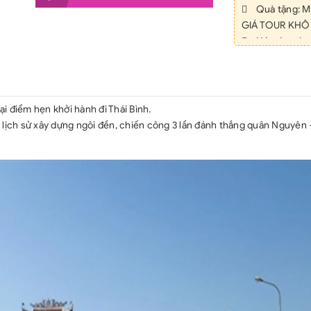
 Quà tặng: Mũ
GIÁ TOUR KH
 Hóa đơn thu
 Chi phí cá nh
 Đồ uống tro
 Tiền tip cho 
50.000đ/khách
i điểm hẹn khởi hành đi Thái Bình.
u lịch sử xây dựng ngôi đền, chiến công 3 lần đánh thắng quân Nguyên