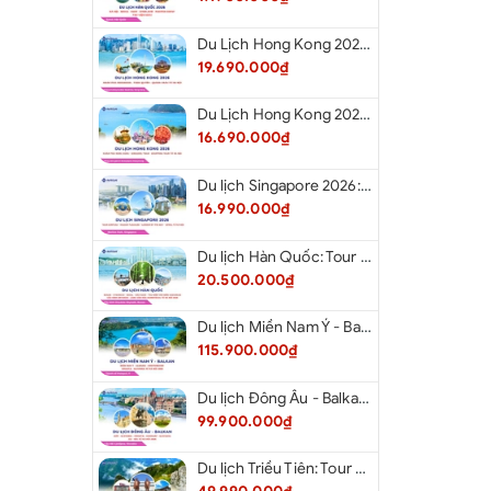
Du Lịch Hong Kong 2026: Khám phá Hongkong - Thâm Quyến - Quảng Châu từ Hà Nội
19.690.000₫
Du Lịch Hong Kong 2026: Khám phá Hong Kong - Dingding Tram - Shopping Tour từ Hà Nội
16.690.000₫
Du lịch Singapore 2026: Tour Sentosa - Madame Tussauds - Garden By The Bay - Jewel từ Hà Nội
16.990.000₫
Du lịch Hàn Quốc: Tour Busan - Gyeongju - Seoul - Đảo Nami - Tàu Điện Ven Biển Haeundae - Cầu Kính Oryukdo - Làng Văn Hóa Huinnyeoul từ Hà Nội 2026
20.500.000₫
Du lịch Miền Nam Ý - Balkan: Tour Miền Nam Ý - Albania - Montenegro - Croatia - Slovenia từ Hà Nội 2026
115.900.000₫
Du lịch Đông Âu - Balkan: Tour Đức - Slovenia - Croatia - Hungary - Slovakia - Áo - Séc từ Hà Nội 2026
99.900.000₫
Du lịch Triều Tiên: Tour Bắc Kinh - Bình Nhưỡng - Núi Myohyang - Kaesong - Bàn Môn Điếm - Đan Đông từ Hà Nội 2026