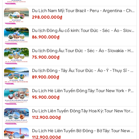
Du Lịch Nam Mỹ: Tour Brazil - Peru - Argentina - Chile 2026
298.000.000₫
Du lịch Đông Âu cổ kính: Tour Đức - Séc - Áo - Slovakia - Hungary - Ba Lan từ Hà Nội 2026
86.900.000₫
Du lịch Đông Âu: Tour Đức - Séc - Áo - Slovakia - Hungary từ Hà Nội 2026
75.900.000₫
Du lịch Đông - Tây Âu: Tour Đức - Áo - Ý - Thụy Sĩ - Pháp từ Hà Nội 2026
89.900.000₫
Du Lịch Hè Liên Tuyến Đông Tây: Tour New York - Philadelphia - Delaware - Washington Dc - Las Vegas - Red Rock Canyon - Little Saigon - Santa Monica - Los Angeles - San Diego Từ Hà Nội 2026
95.900.000₫
Du Lịch Liên Tuyến Đông Tây Hoa Kỳ: Tour New York - Philadelphia - Delaware - Washington Dc - San Diego - Los Angeles - Las Vegas - Antelope Canyon (Hẻm Núi Linh Dương) - Horseshoe Bend - Monument - Page - Phoenix Từ Hà Nội 2026
112.900.000₫
Du Lịch Hè Liên Tuyến Bờ Đông - Bờ Tây: Tour New York - Philadelphia - Delaware - Washington Dc - Las Vegas - Los Angeles - Hollywood - San Diego - San Jose - San Francisco - Từ Hà Nội 2026
112.900.000₫