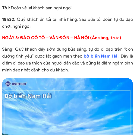
Tối:
Đoàn về lại khách sạn nghỉ ngơi,
18h30:
Quý khách ăn tối tại nhà hàng. Sau bữa tối đoàn tự do dạo
chơi, nghỉ ngơi.
NGÀY 3: ĐẢO CÔ TÔ – VÂN ĐỒN – HÀ NỘI (Ăn sáng, trưa)
Sáng:
Quý khách dậy sớm dùng bữa sáng, tự do đi dạo trên “con
đường tình yêu” được lát gạch men theo
bờ biển Nam Hả
i. Đây là
điểm đi dạo ưa thích của người dân đảo và cũng là điểm ngắm bình
minh đẹp nhất dành cho du khách.