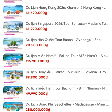
Du Lịch Hong Kong 2026: Khám phá Hong Kong - Dingding Tram - Shopping Tour từ Hà Nội
16.690.000₫
Du lịch Singapore 2026: Tour Sentosa - Madame Tussauds - Garden By The Bay - Jewel từ Hà Nội
16.990.000₫
Du lịch Hàn Quốc: Tour Busan - Gyeongju - Seoul - Đảo Nami - Tàu Điện Ven Biển Haeundae - Cầu Kính Oryukdo - Làng Văn Hóa Huinnyeoul từ Hà Nội 2026
20.500.000₫
Du lịch Miền Nam Ý - Balkan: Tour Miền Nam Ý - Albania - Montenegro - Croatia - Slovenia từ Hà Nội 2026
115.900.000₫
Du lịch Đông Âu - Balkan: Tour Đức - Slovenia - Croatia - Hungary - Slovakia - Áo - Séc từ Hà Nội 2026
99.900.000₫
Du lịch Triều Tiên: Tour Bắc Kinh - Bình Nhưỡng - Núi Myohyang - Kaesong - Bàn Môn Điếm - Đan Đông từ Hà Nội 2026
49.990.000₫
Du Lịch Đông Phi: Seychelles - Madagascar - Mauritius 2026
288.000.000₫