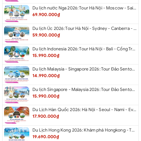
Du lịch nước Nga 2026: Tour Hà Nội - Moscow - Saint Petersburg từ Hà Nội
69.900.000₫
Du lịch Úc 2026: Tour Hà Nội - Sydney - Canberra - Melbourne - Hà Nội
59.900.000₫
Du lịch Indonesia 2026: Tour Hà Nội - Bali - Cổng Trời Lempuyang - Swings Bali - Ngắm hoàng hôn biển Jimbaran - Kelingking - Sống Lưng Khủng Long từ Hà Nội
15.990.000₫
Du lịch Malaysia - Singapore 2026: Tour Đảo Sentosa - Madame Tussause - Garden By The Bay - Thành Cổ Malacca - Thủ Đô Kualalumpur - Cao Nguyên Genting - New Putrajaya từ Hà Nội
14.990.000₫
Du lịch Singapore - Malaysia 2026: Tour Đảo Sentosa - Madame Tussauds - Garden By The Bay - Thành cổ Malacca - Thủ đô Kuala Lumpur - Cao nguyên Genting - New Putrajaya từ Hà Nội
15.990.000₫
Du Lịch Hàn Quốc 2026: Hà Nội - Seoul - Nami - Everland - Painter Show - Thư Viện Sách
17.900.000₫
Du Lịch Hong Kong 2026: Khám phá Hongkong - Thâm Quyến - Quảng Châu từ Hà Nội
19.690.000₫