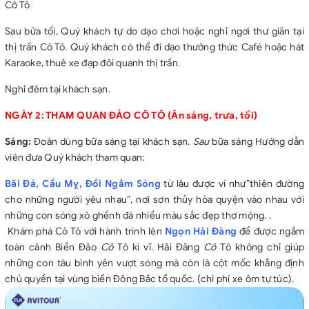
Cô Tô
Sau bữa tối, Quý khách tự do dạo chơi hoặc nghỉ ngơi thư giãn tại
thị trấn Cô Tô. Quý khách có thể đi dạo thưởng thức Café hoặc hát
Karaoke, thuê xe đạp đôi quanh thị trấn.
Nghỉ đêm tại khách sạn.
NGÀY 2: THAM QUAN ĐẢO CÔ TÔ (Ăn sáng, trưa, tối)
Sáng:
Đoàn dùng bữa sáng tại khách sạn.
Sau
bữa sáng Hướng dẫn
viên đưa Quý khách tham quan:
Bãi Đá, Cầu Mỵ, Đồi Ngắm Sóng
từ lâu được ví như”thiên đường
cho những người yêu nhau”, nơi sơn thủy hòa quyện vào nhau với
những con sóng xô ghềnh đá nhiều màu sắc đẹp thơ mộng. .
Khám phá Cô Tô với hành trình lên
Ngọn Hải Đăng
để được ngắm
toàn cảnh Biển Đảo
Cô
Tô kì vĩ. Hải Đăng
Cô
Tô không chỉ giúp
những con tàu bình yên vượt sóng mà còn là cột mốc khẳng định
chủ quyền tại vùng biển Đông Bắc tổ quốc. (chi phí xe ôm tự túc).