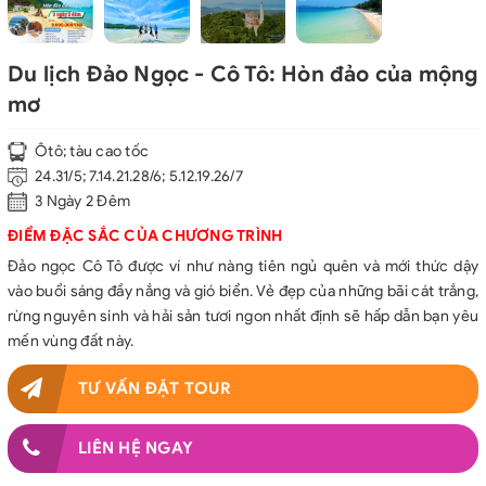
Du lịch Đảo Ngọc - Cô Tô: Hòn đảo của mộng
mơ
Ôtô; tàu cao tốc
24.31/5; 7.14.21.28/6; 5.12.19.26/7
3 Ngày 2 Đêm
ĐIỂM ĐẶC SẮC CỦA CHƯƠNG TRÌNH
Đảo ngọc Cô Tô được ví như nàng tiên ngủ quên và mới thức dậy
vào buổi sáng đầy nắng và gió biển. Vẻ đẹp của những bãi cát trắng,
rừng nguyên sinh và hải sản tươi ngon nhất định sẽ hấp dẫn bạn yêu
mến vùng đất này.
TƯ VẤN ĐẶT TOUR
LIÊN HỆ NGAY