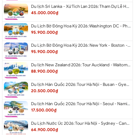
Du lịch Sri Lanka - Xứ Tích Lan 2026: Tham Dự Lễ Hội Rước Xá Lợi Răng Phật
45.000.000₫
Du Lịch Bờ Đông Hoa Kỳ 2026: Washington DC - Philadelphia - New York - Boston - New Hampshire White Mountains - Albany - Niagara Falls - Buffalo - Corning - New York
95.900.000₫
Du Lịch Bờ Đông Hoa Kỳ 2026: New York - Boston - New Hampshire - Artist’s Bluff - Echo Lake Kancamagus Highway - White Mountains - Albany - Buffalo Niagara Falls - Corning - Washington DC
95.900.000₫
Du lịch New Zealand 2026: Tour Auckland - Waitomo - Taupo - Rotorua - Matamata - Hamilton
88.900.000₫
Du lịch Hàn Quốc 2026: Tour Hà Nội - Busan - Gyeongju - Seoul - Đảo Nami - Tàu Điện Ven Biển Haeundae - Cầu Kính Oryukdo - Làng Văn Hóa Huinnyeoul
20.500.000₫
Du lịch Hàn Quốc 2026: Tour Hà Nội - Seoul - Nami - Everland - Painter Show - Thư Viện Sách
17.500.000₫
Du Lịch Nước Úc 2026: Tour Hà Nội - Sydney - Canberra - Melbourne - Hà Nội
64.900.000₫