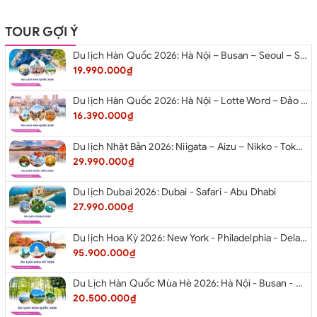
TOUR GỢI Ý
Du lịch Hàn Quốc 2026: Hà Nội – Busan – Seoul – Starfiled – Lotte Worf
19.990.000₫
Du lịch Hàn Quốc 2026: Hà Nội – Lotte Word – Đảo Nami – Làng Cổ Hanok Bukchon
16.390.000₫
Du lịch Nhật Bản 2026: Niigata – Aizu – Nikko - Tokyo – Niigata từ Hà Nội
29.990.000₫
Du lịch Dubai 2026: Dubai - Safari - Abu Dhabi
27.990.000₫
Du lịch Hoa Kỳ 2026: New York - Philadelphia - Delaware - Washington D.C. - Las Vegas - Red Rock Canyon - Quận Cam - Santa Monica - Hollywood - San Diego - Los Angeles.
95.900.000₫
Du Lịch Hàn Quốc Mùa Hè 2026: Hà Nội - Busan - Gyeongju - Seoul - Đảo Nami - Tàu Điện Ven Biển Haeundae - Cầu Kính Oryukdo - Làng Văn Hóa Huinnyeoul
20.500.000₫