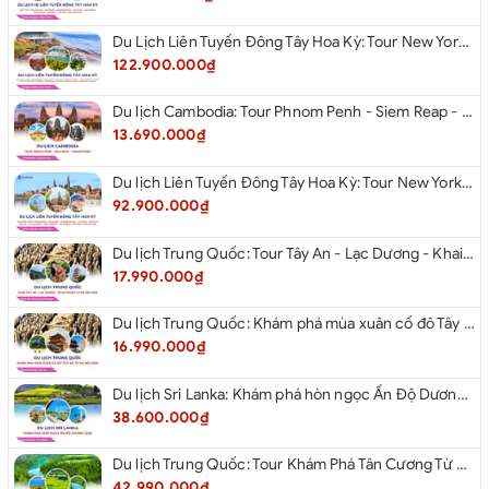
Du Lịch Liên Tuyến Đông Tây Hoa Kỳ: Tour New York - Boston - New Hampshire - Artist’s Bluff - Echo Lake Kancamagus Highway - White Mountains - Albany - Buffalo - Niagara Falls Corning - Washington Dc - Las Vegas - Red Rock Canyon - Los Angeles - San Diego Từ Hà Nội 2026
122.900.000₫
Du lịch Cambodia: Tour Phnom Penh - Siem Reap - Phnom Penh
13.690.000₫
Du lịch Liên Tuyến Đông Tây Hoa Kỳ: Tour New York - Philadelphia - Delaware - Washington D.C - Las Vegas - Red rock Canyon - Little Saigon - Santa Monica - Los Angeles - San Diego từ Hà Nội 2026
92.900.000₫
Du lịch Trung Quốc: Tour Tây An - Lạc Dương - Khai Phong từ Hà Nội 2026
17.990.000₫
Du lịch Trung Quốc: Khám phá mùa xuân cố đô Tây An từ Hà Nội 2026
16.990.000₫
Du lịch Sri Lanka: Khám phá hòn ngọc Ấn Độ Dương 2026
38.600.000₫
Du lịch Trung Quốc: Tour Khám Phá Tân Cương Từ Hà Nội 2026
42.990.000₫