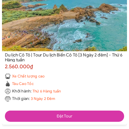
Du lịch Cô Tô | Tour Du lịch Biển Cô Tô [3 Ngày 2 đêm] - Thứ 6
Hàng tuần
2.560.000₫
Xe Chất lượng cao
Tàu Cao Tốc
Khởi hành:
Thứ 6 Hàng tuần
Thời gian:
3 Ngày 2 Đêm
Đặt Tour