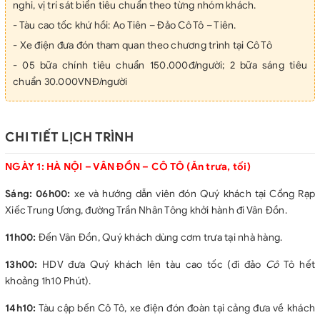
nghi, vị trí sát biển tiêu chuẩn theo từng nhóm khách.
- Tàu cao tốc khứ hồi: Ao Tiên – Đảo Cô Tô – Tiên.
- Xe điện đưa đón tham quan theo chương trình tại Cô Tô
- 05 bữa chính tiêu chuẩn 150.000đ/người; 2 bữa sáng tiêu
chuẩn 30.000VNĐ/người
- Hướng dẫn viên chuyên nghiệp phục vụ nhiệt tình chu đáo
suốt chuyến đi.
CHI TIẾT LỊCH TRÌNH
- Vé thắng cảnh tại tất cả các điểm thăm quan theo hành trình.
- Bảo hiểm du lịch mức đền bù tối đa 60.000.000Đ/người/vụ.
NGÀY 1: HÀ NỘI – VÂN ĐỒN – CÔ TÔ (Ăn trưa, tối)
- Nước uống phục vụ trên xe tiêu chuẩn 01 chai/người/ngày.
Sáng: 06h00:
xe và hướng dẫn viên đón Quý khách tại Cổng Rạp
GIÁ TOUR CHƯA BAO GỒM
Xiếc Trung Ương, đường Trần Nhân Tông khởi hành đi Vân Đồn.
- Đồ uống: rượu, bia, nước ngọt và các loại đồ uống cá nhân
không đề cập.
11h00:
Đến Vân Đồn, Quý khách dùng cơm trưa tại nhà hàng.
- Các chi phí cá nhân: mua sắm, điện thoại, thăm quan tự do
13h00:
HDV đưa Quý khách lên tàu cao tốc (đi đảo
Cô
Tô hết
ngoài lịch trình.
khoảng 1h10 Phút).
- Xe máy đưa khách lên Ngọn Hải Đăng
14h10:
Tàu cập bến Cô Tô, xe điện đón đoàn tại cảng đưa về khách
- Thuế giá trị gia tăng VAT 8%.