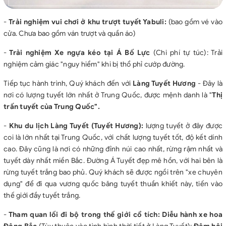
-
Trải nghiệm vui chơi ở
khu trượt tuyết Yabuli
:
(bao gồm vé vào
cửa. Chưa bao gồm ván trượt và quần áo)
-
Trải nghiệm
Xe ngựa kéo tại Á Bố Lực
(Chi phí tự túc): Trải
nghiệm cảm giác "nguy hiểm" khi bị thổ phỉ cướp đường.
Tiếp tục hành trình, Quý khách đến với
Làng Tuyết Hương
- Đây là
nơi có lượng tuyết lớn nhất ở Trung Quốc, được mệnh danh là "
Thị
trấn tuyết của Trung Quốc".
-
Khu du lịch Làng Tuyết
(Tuyết Hương):
lượng tuyết ở đây được
coi là lớn nhất tại Trung Quốc, với chất lượng tuyết tốt, độ kết dính
cao. Đây cũng là nơi có những đỉnh núi cao nhất, rừng rậm nhất và
tuyết dày nhất miền Bắc. Đường Á Tuyết đẹp mê hồn, với hai bên là
rừng tuyết trắng bao phủ. Quý khách sẽ được ngồi trên "xe chuyên
dụng" để đi qua vương quốc băng tuyết thuần khiết này, tiến vào
thế giới đầy tuyết trắng.
-
Tham quan lối đi bộ trong thế giới cổ tích:
Diễu hành xe hoa