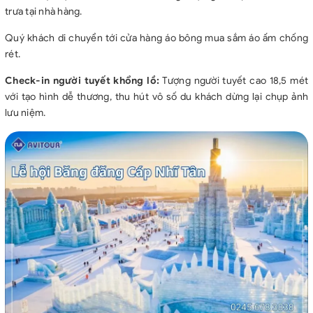
điều kiện giao thông tại Trung Quốc.
trưa tại nhà hàng.
- Báo giá đoàn và lịch khởi hành là tour ghép. Nếu đoàn không đủ
Quý khách di chuyển tới cửa hàng áo bông mua sắm áo ấm chống
15 người, sẽ lùi sang ngày khởi hành khác hoặc chi phí sẽ được
rét.
tính lại trên số lượng thực tế. Nếu Quý khách có nhu cầu đi đoàn
riêng, vui lòng báo lại để được báo giá tốt nhất.
Check-in người tuyết khổng lồ
:
Tượng người tuyết cao 18,5 mét
với tạo hình dễ thương, thu hút vô số du khách dừng lại chụp ảnh
lưu niệm.