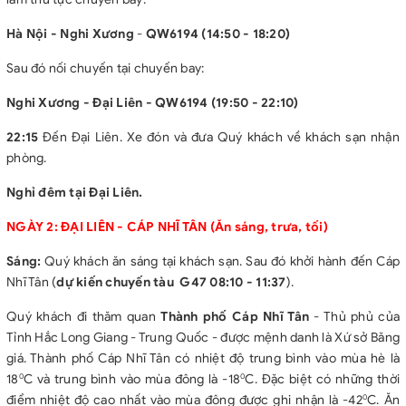
trình.
Các bữa ăn trong chương trình.
Hà Nội - Nghi Xương
-
QW6194 (14:50 - 18:20)
Lệ phí Visa nhập cảnh Trung Quốc (visa group, visa theo
Sau đó nối chuyến tại chuyến bay:
đoàn).
Bảo hiểm du lịch.
Nghi Xương - Đại Liên - QW6194 (19:50 - 22:10)
Tiêu chuẩn nước suối 1 chai/người/ngày.
GIÁ TOUR CHƯA BAO GỒM
22:15
Đến Đại Liên. Xe đón và đưa Quý khách về khách sạn nhận
Phí Phòng đơn, Phí làm hộ chiếu.
phòng.
Visa nhập lại Việt Nam cho khách mang quốc tịch nước ngoài.
Nghỉ đêm tại Đại Liên.
Tiền bồi dưỡng cho HDV và lái xe: 48USD/khách/hành trình
(người lớn = trẻ em).
NGÀY 2: ĐẠI LIÊN - CÁP NHĨ TÂN
(Ăn sáng, trưa, tối)
Các chi phí cá nhân: điện thoại, giặt là, các dịch vụ tự túc.
Chi phí bữa tối (01 bữa) tại Cáp Nhĩ Tân.
Sáng:
Quý khách ăn sáng tại khách sạn. Sau đó khởi hành đến Cáp
Thuế phí theo quy định.
Nhĩ Tân (
dự kiến chuyến tàu G47 08:10 - 11:37
).
Lưu ý:
Quý khách đi thăm quan
Thành phố Cáp Nhĩ Tân
- Thủ phủ của
- Bất cứ một hình thức bỏ hoặc không sử dụng dịch vụ gì tại
Tỉnh Hắc Long Giang - Trung Quốc - được mệnh danh là Xứ sở Băng
nước ngoài đều không được hoàn lại tiền vì mọi dịch vụ đã được
giá. Thành phố Cáp Nhĩ Tân có nhiệt độ trung bình vào mùa hè là
thanh toán trước.
18
C và trung bình vào mùa đông là -18
C. Đặc biệt có những thời
0
0
- Lịch trình của chương trình có thể thay đổi tuỳ theo thời tiết và
điểm nhiệt độ cao nhất vào mùa đông được ghi nhận là -42
C. Ăn
0