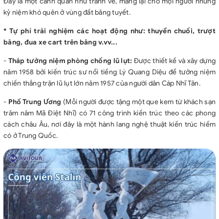
Đây là một cảnh quan như tranh vẽ, mang lại cho mọi người những
kỷ niệm khó quên ở vùng đất băng tuyết.
* Tự phí trải nghiệm các hoạt động như: thuyển chuối, trượt
băng, đua xe cart trên băng v.vv...
-
Tháp tưởng niệm phòng chống lũ lụt
:
Được thiết kế và xây dựng
năm 1958 bởi kiến trúc sư nổi tiếng Lý Quang Diệu để tưởng niệm
chiến thắng trận lũ lụt lớn năm 1957 của người dân Cáp Nhĩ Tân.
-
Phố Trung Ương
(Mỗi người được tặng một que kem từ khách sạn
trăm năm Mã Điệt Nhĩ) có 71 công trình kiến trúc theo các phong
cách châu Âu, nơi đây là một hành lang nghệ thuật kiến trúc hiếm
có ở Trung Quốc.