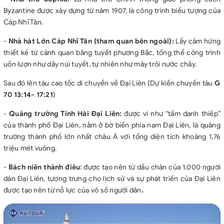
Byzantine được xây dựng từ năm 1907, là công trình biểu tượng của
Cáp Nhĩ Tân.
-
Nhà hát Lớn Cáp Nhĩ Tân
(tham quan bên ngoài):
Lấy cảm hứng
thiết kế từ cảnh quan băng tuyết phương Bắc, tổng thể công trình
uốn lượn như dãy núi tuyết, tự nhiên như mây trôi nước chảy.
Sau đó lên tàu cao tốc di chuyển về Đại Liên (Dự kiến chuyến tàu
G
70 13:14- 17:21
)
-
Quảng trường Tinh Hải Đại Liên
:
được ví như “tấm danh thiếp”
của thành phố Đại Liên, nằm ở bờ biển phía nam Đại Liên, là quảng
trường thành phố lớn nhất châu Á với tổng diện tích khoảng 1,76
triệu mét vuông.
-
Bách niên thành điêu
: được tạo nên từ dấu chân của 1.000 người
dân Đại Liên, tượng trưng cho lịch sử và sự phát triển của Đại Liên
được tạo nên từ nỗ lực của vô số người dân
.