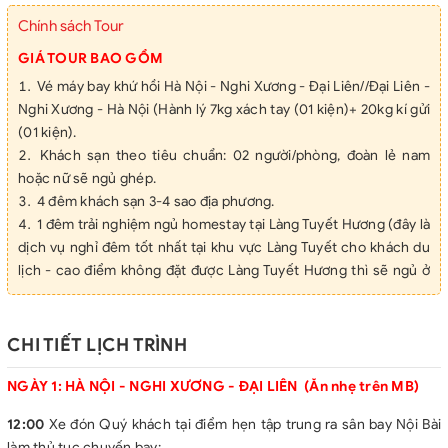
Chính sách Tour
GIÁ TOUR BAO GỒM
Vé máy bay khứ hồi Hà Nội - Nghi Xương - Đại Liên//Đại Liên -
Nghi Xương - Hà Nội (Hành lý 7kg xách tay (01 kiện)+ 20kg kí gửi
(01 kiện).
Khách sạn theo tiêu chuẩn: 02 người/phòng, đoàn lẻ nam
hoặc nữ sẽ ngủ ghép.
4 đêm khách sạn 3-4 sao địa phương.
1 đêm trải nghiệm ngủ homestay tại Làng Tuyết Hương (đây là
dịch vụ nghỉ đêm tốt nhất tại khu vực Làng Tuyết cho khách du
lịch - cao điểm không đặt được Làng Tuyết Hương thì sẽ ngủ ở
Nhị Lãng Hà).
Xe ô tô chất lượng cao phục vụ khách theo suốt chương
trình tại Trung Quốc.
CHI TIẾT LỊCH TRÌNH
Vé tàu cao tốc Đại Liên - Cáp Nhĩ Tân - Đại Liên.
Xe đón tiễn sân bay Nội Bài.
NGÀY 1: HÀ NỘI - NGHI XƯƠNG - ĐẠI LIÊN (Ăn nhẹ trên MB)
Hướng dẫn viên du lịch nhiệt tình, kinh nghiệm.
12:00
Xe đón Quý khách tại điểm hẹn tập trung ra sân bay Nội Bài
Vé tham quan thắng cảnh tại các điểm du lịch trong chương
làm thủ tục chuyến bay: