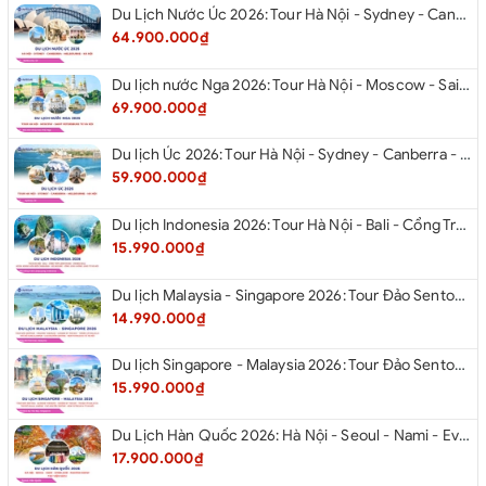
Du Lịch Nước Úc 2026: Tour Hà Nội - Sydney - Canberra - Melbourne - Hà Nội
64.900.000₫
Du lịch nước Nga 2026: Tour Hà Nội - Moscow - Saint Petersburg từ Hà Nội
69.900.000₫
Du lịch Úc 2026: Tour Hà Nội - Sydney - Canberra - Melbourne - Hà Nội
59.900.000₫
Du lịch Indonesia 2026: Tour Hà Nội - Bali - Cổng Trời Lempuyang - Swings Bali - Ngắm hoàng hôn biển Jimbaran - Kelingking - Sống Lưng Khủng Long từ Hà Nội
15.990.000₫
Du lịch Malaysia - Singapore 2026: Tour Đảo Sentosa - Madame Tussause - Garden By The Bay - Thành Cổ Malacca - Thủ Đô Kualalumpur - Cao Nguyên Genting - New Putrajaya từ Hà Nội
14.990.000₫
Du lịch Singapore - Malaysia 2026: Tour Đảo Sentosa - Madame Tussauds - Garden By The Bay - Thành cổ Malacca - Thủ đô Kuala Lumpur - Cao nguyên Genting - New Putrajaya từ Hà Nội
15.990.000₫
Du Lịch Hàn Quốc 2026: Hà Nội - Seoul - Nami - Everland - Painter Show - Thư Viện Sách
17.900.000₫