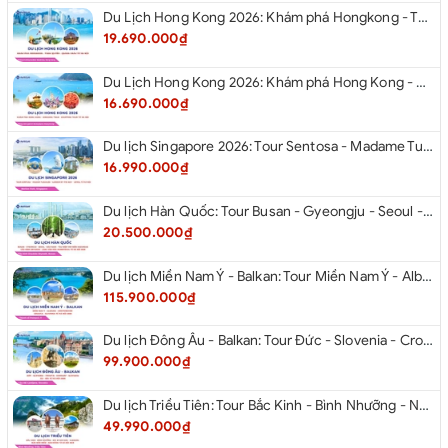
Du Lịch Hong Kong 2026: Khám phá Hongkong - Thâm Quyến - Quảng Châu từ Hà Nội
19.690.000₫
Du Lịch Hong Kong 2026: Khám phá Hong Kong - Dingding Tram - Shopping Tour từ Hà Nội
16.690.000₫
Du lịch Singapore 2026: Tour Sentosa - Madame Tussauds - Garden By The Bay - Jewel từ Hà Nội
16.990.000₫
Du lịch Hàn Quốc: Tour Busan - Gyeongju - Seoul - Đảo Nami - Tàu Điện Ven Biển Haeundae - Cầu Kính Oryukdo - Làng Văn Hóa Huinnyeoul từ Hà Nội 2026
20.500.000₫
Du lịch Miền Nam Ý - Balkan: Tour Miền Nam Ý - Albania - Montenegro - Croatia - Slovenia từ Hà Nội 2026
115.900.000₫
Du lịch Đông Âu - Balkan: Tour Đức - Slovenia - Croatia - Hungary - Slovakia - Áo - Séc từ Hà Nội 2026
99.900.000₫
Du lịch Triều Tiên: Tour Bắc Kinh - Bình Nhưỡng - Núi Myohyang - Kaesong - Bàn Môn Điếm - Đan Đông từ Hà Nội 2026
49.990.000₫