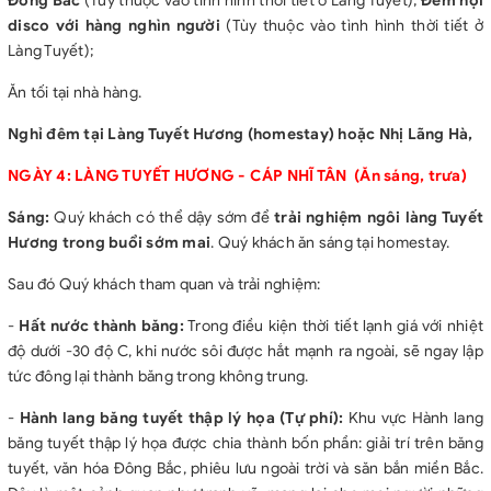
Đông Bắc
(Tùy thuộc vào tình hình thời tiết ở Làng Tuyết);
Đêm hội
disco với hàng nghìn người
(Tùy thuộc vào tình hình thời tiết ở
Làng Tuyết);
Ăn tối tại nhà hàng.
Nghỉ đêm tại Làng Tuyết Hương (homestay) hoặc Nhị Lãng Hà,
NGÀY 4: LÀNG TUYẾT HƯƠNG - CÁP NHĨ TÂN (Ăn sáng, trưa)
Sáng:
Quý khách có thể dậy sớm để
trải nghiệm ngôi làng Tuyết
Hương trong buổi sớm mai
. Quý khách ăn sáng tại homestay.
Sau đó Quý khách tham quan và trải nghiệm:
-
Hất nước thành băng
:
Trong điều kiện thời tiết lạnh giá với nhiệt
độ dưới -30 độ C, khi nước sôi được hắt mạnh ra ngoài, sẽ ngay lập
tức đông lại thành băng trong không trung.
-
Hành lang băng tuyết thập lý họa
(Tự phí):
Khu vực Hành lang
băng tuyết thập lý họa được chia thành bốn phần: giải trí trên băng
tuyết, văn hóa Đông Bắc, phiêu lưu ngoài trời và săn bắn miền Bắc.