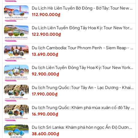
Du Lịch Hè Liên Tuyến Bờ Đông - Bờ Tây: Tour New York - Philadelphia - Delaware - Washington Dc - Las Vegas - Los Angeles - Hollywood - San Diego - San Jose - San Francisco - Từ Hà Nội 2026
112.900.000₫
Du Lịch Liên Tuyến Đông Tây Hoa Kỳ: Tour New York - Boston - New Hampshire - Artist’s Bluff - Echo Lake Kancamagus Highway - White Mountains - Albany - Buffalo - Niagara Falls Corning - Washington Dc - Las Vegas - Red Rock Canyon - Los Angeles - San Diego Từ Hà Nội 2026
122.900.000₫
Du lịch Cambodia: Tour Phnom Penh - Siem Reap - Phnom Penh
13.690.000₫
Du lịch Liên Tuyến Đông Tây Hoa Kỳ: Tour New York - Philadelphia - Delaware - Washington D.C - Las Vegas - Red rock Canyon - Little Saigon - Santa Monica - Los Angeles - San Diego từ Hà Nội 2026
92.900.000₫
Du lịch Trung Quốc: Tour Tây An - Lạc Dương - Khai Phong từ Hà Nội 2026
17.990.000₫
Du lịch Trung Quốc: Khám phá mùa xuân cố đô Tây An từ Hà Nội 2026
16.990.000₫
Du lịch Sri Lanka: Khám phá hòn ngọc Ấn Độ Dương 2026
38.600.000₫