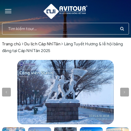
Toggle
navigation
Trang chủ
Du lịch Cáp Nhĩ Tân
Làng Tuyết Hương & lễ hội băng
đăng tại Cáp Nhĩ Tân 2025