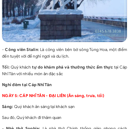
-
Công viên Stalin
: Là công viên bên bờ sông Tùng Hoa, một điểm
đến tuyệt vời để nghỉ ngơi và du lịch.
Tối:
Quý khách
tự do khám phá và thưởng thức ẩm thực
tại Cáp
Nhĩ Tân với nhiều món ăn đặc sắc
Nghỉ đêm tại Cáp Nhĩ Tân
NGÀY 5: CÁP NHĨ TÂN - ĐẠI LIÊN (Ăn sáng, trưa, tối)
Sáng:
Quý khách ăn sáng tại khách sạn
Sau đó, Quý khách đi thăm quan
-
Nhà thờ Sophia
:
Là nhà thờ Chính thống giáo phong cách