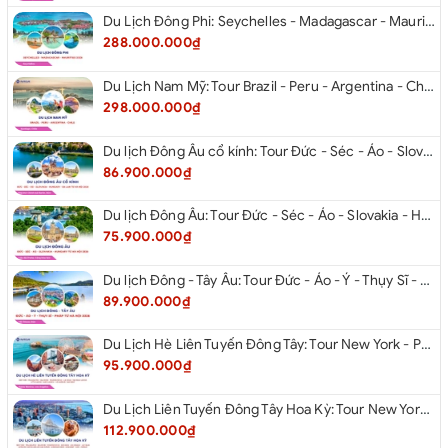
Du Lịch Đông Phi: Seychelles - Madagascar - Mauritius 2026
288.000.000₫
Du Lịch Nam Mỹ: Tour Brazil - Peru - Argentina - Chile 2026
298.000.000₫
Du lịch Đông Âu cổ kính: Tour Đức - Séc - Áo - Slovakia - Hungary - Ba Lan từ Hà Nội 2026
86.900.000₫
Du lịch Đông Âu: Tour Đức - Séc - Áo - Slovakia - Hungary từ Hà Nội 2026
75.900.000₫
Du lịch Đông - Tây Âu: Tour Đức - Áo - Ý - Thụy Sĩ - Pháp từ Hà Nội 2026
89.900.000₫
Du Lịch Hè Liên Tuyến Đông Tây: Tour New York - Philadelphia - Delaware - Washington Dc - Las Vegas - Red Rock Canyon - Little Saigon - Santa Monica - Los Angeles - San Diego Từ Hà Nội 2026
95.900.000₫
Du Lịch Liên Tuyến Đông Tây Hoa Kỳ: Tour New York - Philadelphia - Delaware - Washington Dc - San Diego - Los Angeles - Las Vegas - Antelope Canyon (Hẻm Núi Linh Dương) - Horseshoe Bend - Monument - Page - Phoenix Từ Hà Nội 2026
112.900.000₫