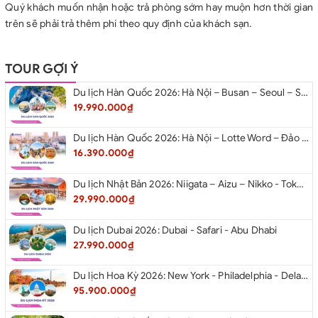
Quý khách muốn nhận hoặc trả phòng sớm hay muộn hơn thời gian
trên sẽ phải trả thêm phí theo quy định của khách sạn.
TOUR GỢI Ý
Du lịch Hàn Quốc 2026: Hà Nội – Busan – Seoul – Starfiled – Lotte Worf
19.990.000₫
Du lịch Hàn Quốc 2026: Hà Nội – Lotte Word – Đảo Nami – Làng Cổ Hanok Bukchon
16.390.000₫
Du lịch Nhật Bản 2026: Niigata – Aizu – Nikko - Tokyo – Niigata từ Hà Nội
29.990.000₫
Du lịch Dubai 2026: Dubai - Safari - Abu Dhabi
27.990.000₫
Du lịch Hoa Kỳ 2026: New York - Philadelphia - Delaware - Washington D.C. - Las Vegas - Red Rock Canyon - Quận Cam - Santa Monica - Hollywood - San Diego - Los Angeles.
95.900.000₫