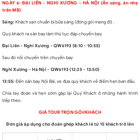
NGÀY 6: ĐẠI LIÊN - NGHI XƯƠNG - HÀ NỘI (Ăn sáng, ăn nhẹ
trên MB)
Sáng:
Khách sạn chuẩn bị bữa sáng (đóng gói mang đi) .
Quý khách ra sân bay làm thủ tục đáp chuyến bay
Đại Liên - Nghi Xương - QW6193 (8:10 - 10:55)
Sau đó nối chuyến trên chuyến bay
Nghi Xương - Hà Nội - QW6193 (12:25 - 13:50)
13:55:
Đến sân bay Nội Bài, xe đưa quý khách về điểm hẹn ban đầu.
Chia tay đoàn và hẹn sớm gặp lại Quý Khách ở những hành trình
tiếp theo.
GIÁ TOUR TRỌN GÓI/KHÁCH
Đơn giá áp dụng cho đoàn ghép khách lẻ từ 15 khách trở lên