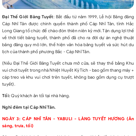
Đại Thế Giới Băng Tuyết
: Bắt đầu từ năm 1999, Lễ hội Băng đăng
Cáp Nhĩ Tân được chính quyền thành phố Cáp Nhĩ Tân, tỉnh Hắc
Long Giang tổ chức để chào đón thiên niên kỷ mới. Tận dụng lợi thế
về thời tiết băng tuyết, thành phố đã cho ra đời dự án nghệ thuật
băng đăng quy mô lớn, thể hiện văn hóa băng tuyết và sức hút du
lịch của thành phố phương Bắc - Cáp Nhĩ Tân.
(Nếu Đại Thế Giới Băng Tuyết chưa mở cửa, sẽ thay thế bằng Khu
vui chơi tuyết trong nhà Nhiệt Huyết Kỳ Tích - bao gồm thang máy +
cáp treo và khu vui chơi trên tuyết, không bao gồm dụng cụ trượt
tuyết).
Tối:
Quý khách ăn tối tại nhà hàng.
Nghỉ đêm tại Cáp Nhĩ Tân.
NGÀY 3: CÁP NHĨ TÂN - YABULI - LÀNG TUYẾT HƯƠNG (Ăn
sáng, trưa, tối)