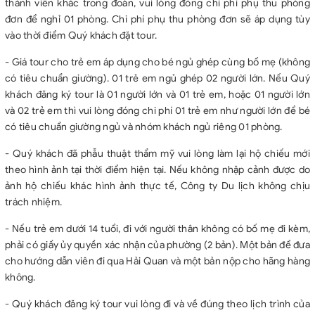
thành viên khác trong đoàn, vui lòng đóng chi phí phụ thu phòng
đơn để nghỉ 01 phòng. Chi phí phụ thu phòng đơn sẽ áp dụng tùy
vào thời điểm Quý khách đặt tour.
- Giá tour cho trẻ em áp dụng cho bé ngủ ghép cùng bố mẹ (không
có tiêu chuẩn giường). 01 trẻ em ngủ ghép 02 người lớn. Nếu Quý
khách đăng ký tour là 01 người lớn và 01 trẻ em, hoặc 01 người lớn
và 02 trẻ em thì vui lòng đóng chi phí 01 trẻ em như người lớn để bé
có tiêu chuẩn giường ngủ và nhóm khách ngủ riêng 01 phòng.
- Quý khách đã phẫu thuật thẩm mỹ vui lòng làm lại hộ chiếu mới
theo hình ảnh tại thời điểm hiện tại. Nếu không nhập cảnh được do
ảnh hộ chiếu khác hình ảnh thực tế, Công ty Du lịch không chịu
trách nhiệm.
- Nếu trẻ em dưới 14 tuổi, đi với người thân không có bố mẹ đi kèm,
phải có giấy ủy quyền xác nhận của phường (2 bản). Một bản để đưa
cho hướng dẫn viên đi qua Hải Quan và một bản nộp cho hãng hàng
không.
- Quý khách đăng ký tour vui lòng đi và về đúng theo lịch trình của