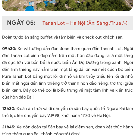
NGÀY 05:
Tanah Lot – Hà Nội (Ăn: Sáng /Trưa /-)
Đoàn tự do ăn sáng buffet và tắm biển và check out khách sạn.
09h30:
Xe và hướng dẫn đón đoàn tham quan đền Tannah Lot. Ngôi
đền Tanah Lot xinh đẹp nằm trên một hòn đảo đúng ra là một tảng
đá cực lớn với bốn bề là nước biển Ấn Độ Dương trong xanh. Ngôi
đền linh thiêng này nằm trên một tảng đá lớn vài mét cách bờ biển
Pura Tanah Lot bằng một lối đi nhỏ và khi thủy triều lên lối đi nhỏ
biến mất ngôi đền linh thiêng trở thành hòn đảo riêng, trơ trọi giữa
biển xanh. Đây có thể coi là biểu trưng về mặt tâm linh và kiến trúc
của hòn đảo Bali.
12h30:
Đoàn ăn trưa và di chuyển ra sân bay quốc tế Ngura Rai làm
thủ tục lên chuyến bay VJ998, khởi hành 17.30 về Hà Nội.
21h45:
Xe đón đoàn tại Sân bay về lại điểm hẹn, đoàn kết thúc hành
trình thăm quan Bali thành công tốt đẹp!