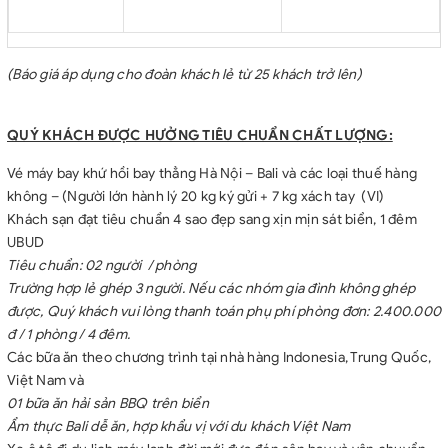
(Báo giá áp dụng cho đoàn khách lẻ từ 25 khách trở lên)
QUÝ KHÁCH ĐƯỢC HƯỞNG TIÊU CHUẨN CHẤT LƯỢNG:
Vé máy bay khứ hồi bay thẳng Hà Nội – Bali và các loại thuế hàng
không – (Người lớn hành lý 20 kg ký gửi + 7 kg xách tay (VI)
Khách sạn đạt tiêu chuẩn 4 sao đẹp sang xịn mịn sát biển, 1 đêm
UBUD
Tiêu chuẩn: 02 người / phòng
Trường hợp lẻ ghép 3 người. Nếu các nhóm gia đình không ghép
được, Quý khách vui lòng thanh toán phụ phí phòng đơn: 2.400.000
đ / 1 phòng / 4 đêm.
Các bữa ăn theo chương trình tại nhà hàng Indonesia, Trung Quốc,
Việt Nam và
01 bữa ăn hải sản BBQ trên biển
Ẩm thực Bali dễ ăn, hợp khẩu vị với du khách Việt Nam