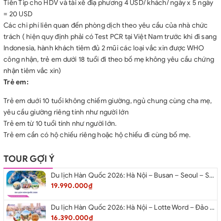
Tiền Tip cho HDV và tài xế điạ phương 4 USD/ khách/ ngày x 5 ngày
= 20 USD
Các chi phí liên quan đến phòng dịch theo yêu cầu của nhà chức
trách ( hiện quy định phải có Test PCR tại Việt Nam trước khi đi sang
Indonesia, hành khách tiêm đủ 2 mũi các loại vắc xin được WHO
công nhận, trẻ em dưới 18 tuổi đi theo bố mẹ không yêu cầu chứng
nhận tiêm vắc xin)
Trẻ em:
Trẻ em duới 10 tuổi không chiếm giường, ngủ chung cùng cha mẹ,
yêu cầu giường riêng tính như người lớn
Trẻ em từ 10 tuổi tính như người lớn.
Trẻ em cần có hộ chiếu riêng hoặc hộ chiếu đi cùng bố mẹ.
TOUR GỢI Ý
Du lịch Hàn Quốc 2026: Hà Nội – Busan – Seoul – Starfiled – Lotte Worf
19.990.000₫
Du lịch Hàn Quốc 2026: Hà Nội – Lotte Word – Đảo Nami – Làng Cổ Hanok Bukchon
16.390.000₫