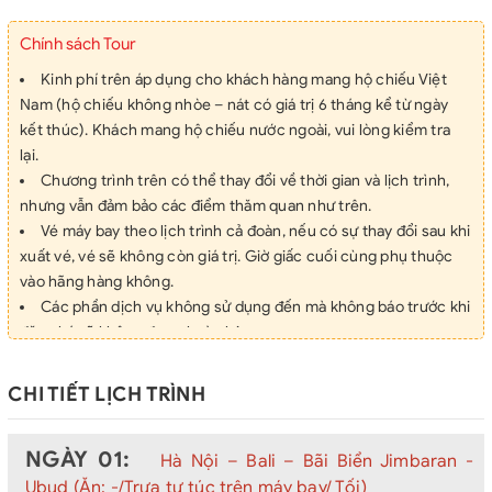
Chính sách Tour
Kinh phí trên áp dụng cho khách hàng mang hộ chiếu Việt
Nam (hộ chiếu không nhòe – nát có giá trị 6 tháng kể từ ngày
kết thúc). Khách mang hộ chiếu nước ngoài, vui lòng kiểm tra
lại.
Chương trình trên có thể thay đổi về thời gian và lịch trình,
nhưng vẫn đảm bảo các điểm thăm quan như trên.
Vé máy bay theo lịch trình cả đoàn, nếu có sự thay đổi sau khi
xuất vé, vé sẽ không còn giá trị. Giờ giấc cuối cùng phụ thuộc
vào hãng hàng không.
Các phần dịch vụ không sử dụng đến mà không báo trước khi
đăng ký sẽ không được hoàn lại.
Chương trình trên là chương trình du lịch thuần tuý, Quý
khách có nhu cầu kết hợp làm việc, đề nghị thông báo rõ khi làm
CHI TIẾT LỊCH TRÌNH
thủ tục đăng ký.
Báo giá trên có giá trị trong vòng 7 ngày và có thể thay đổi mà
NGÀY 01:
không báo trước
Hà Nội – Bali – Bãi Biển Jimbaran -
Chương trình trên có thể thay đổi về thời gian và lịch trình,
Ubud (Ăn: -/Trưa tự túc trên máy bay/ Tối)