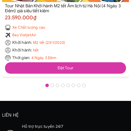
Tour Nhật Bản Khởi hành M2 tết Âm lịch từ Hà Nội (4 Ngày 3
Đêm) giá siêu tiết kiệm
23.590.000₫
Xe Chất lượng cao
Bay VietjetAir
Khởi hành:
M2 tết (23/1/2023)
Khởi hành:
hết
Thời gian:
4 Ngày 3 Đêm
Đặt Tour
LIÊN HỆ
Hỗ trợ trực tuyến 24/7