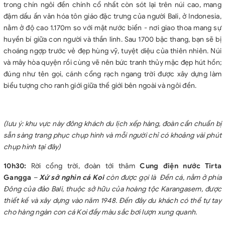
trong chín ngôi đền chính cổ nhất còn sót lại trên núi cao, mang
đậm dấu ấn văn hóa tôn giáo đặc trưng của người Bali, ở Indonesia,
nằm ở độ cao 1.170m so với mặt nước biển - nơi giao thoa mang sự
huyền bí giữa con người và thần linh. Sau 1700 bậc thang, bạn sẽ bị
choáng ngợp trước vẻ đẹp hùng vỹ, tuyệt diệu của thiên nhiên. Núi
và mây hòa quyện rồi cùng vẽ nên bức tranh thủy mặc đẹp hút hồn;
đúng như tên gọi, cánh cổng rạch ngang trời được xây dựng làm
biểu tượng cho ranh giới giữa thế giới bên ngoài và ngôi đền.
(lưu ý: khu vực này đông khách du lịch xếp hàng, đoàn cần chuẩn bị
sẵn sàng trang phục chụp hình và mỗi người chỉ có khoảng vài phút
chụp hình tại đây)
10h30:
Rời cổng trời, đoàn tới thăm
Cung điện nước Tirta
Gangga
–
Xứ sở nghìn cá Koi
còn được gọi là Đền cá, nằm ở phía
Đông của đảo Bali, thuộc sở hữu của hoàng tộc Karangasem, được
thiết kế và xây dựng vào năm 1948. Đến đây du khách có thể tự tay
cho hàng ngàn con cá Koi đầy màu sắc bơi lượn xung quanh.