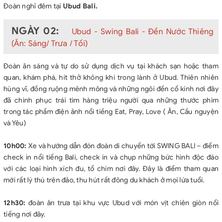
Đoàn nghỉ đêm tại
Ubud Bali.
NGÀY 02:
Ubud - Swing Bali - Đền Nước Thiêng
(Ăn: Sáng/ Trưa / Tối)
Đoàn ăn sáng và tự do sử dụng dịch vụ tại khách sạn hoặc tham
quan, khám phá, hít thở không khí trong lành ở Ubud. Thiên nhiên
hùng vĩ, đồng ruộng mênh mông và những ngôi đền cổ kính nơi đây
đã chinh phục trái tim hàng triệu người qua những thước phim
trong tác phẩm điện ảnh nổi tiếng Eat, Pray, Love ( Ăn, Cầu nguyện
và Yêu)
10h00:
Xe và hướng dẫn đón đoàn di chuyển tới SWING BALI – điểm
check in nổi tiếng Bali, check in và chụp những bức hình độc đáo
với các loại hình xích đu, tổ chim nơi đây. Đây là điểm tham quan
mới rất lý thú trên đảo, thu hút rất đông du khách ở mọi lứa tuổi.
12h30:
đoàn ăn trưa tại khu vực Ubud với món vịt chiên giòn nổi
tiếng nơi đây.