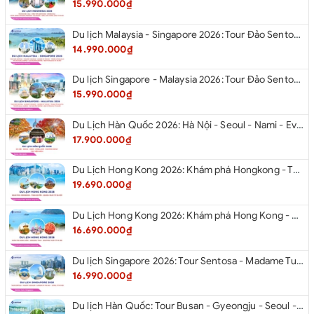
15.990.000₫
Du lịch Malaysia - Singapore 2026: Tour Đảo Sentosa - Madame Tussause - Garden By The Bay - Thành Cổ Malacca - Thủ Đô Kualalumpur - Cao Nguyên Genting - New Putrajaya từ Hà Nội
14.990.000₫
Du lịch Singapore - Malaysia 2026: Tour Đảo Sentosa - Madame Tussauds - Garden By The Bay - Thành cổ Malacca - Thủ đô Kuala Lumpur - Cao nguyên Genting - New Putrajaya từ Hà Nội
15.990.000₫
Du Lịch Hàn Quốc 2026: Hà Nội - Seoul - Nami - Everland - Painter Show - Thư Viện Sách
17.900.000₫
Du Lịch Hong Kong 2026: Khám phá Hongkong - Thâm Quyến - Quảng Châu từ Hà Nội
19.690.000₫
Du Lịch Hong Kong 2026: Khám phá Hong Kong - Dingding Tram - Shopping Tour từ Hà Nội
16.690.000₫
Du lịch Singapore 2026: Tour Sentosa - Madame Tussauds - Garden By The Bay - Jewel từ Hà Nội
16.990.000₫
Du lịch Hàn Quốc: Tour Busan - Gyeongju - Seoul - Đảo Nami - Tàu Điện Ven Biển Haeundae - Cầu Kính Oryukdo - Làng Văn Hóa Huinnyeoul từ Hà Nội 2026