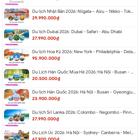
Du lịch Nhật Bản 2026: Niigata – Aizu – Nikko - Tokyo – Niigata từ Hà Nội
29.990.000₫
Du lịch Dubai 2026: Dubai - Safari - Abu Dhabi
27.990.000₫
Du lịch Hoa Kỳ 2026: New York - Philadelphia - Delaware - Washington D.C. - Las Vegas - Red Rock Canyon - Quận Cam - Santa Monica - Hollywood - San Diego - Los Angeles.
95.900.000₫
Du Lịch Hàn Quốc Mùa Hè 2026: Hà Nội - Busan - Gyeongju - Seoul - Đảo Nami - Tàu Điện Ven Biển Haeundae - Cầu Kính Oryukdo - Làng Văn Hóa Huinnyeoul
20.500.000₫
Du lịch Hàn Quốc 2026: Hà Nội - Busan - Gyeongju - Seoul - Đảo Nami - Tàu Điện Ven Biển Haeundae - Cỏ Hồng Muhly - Làng Văn Hóa Huinnyeoul
23.900.000₫
Du lịch Sri Lanka 2026: Colombo - Negombo - Pinnawala - Kandy - Kalutara - Nuwara - Eliya
27.990.000₫
Du Lịch Úc 2026: Hà Nội - Sydney- Canberra - Melbourne - Hà Nội
67.900.000₫