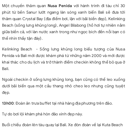
Một chuyến thăm quan
Nusa Penida
với hành trình đi tàu chỉ 30
phút từ bến Sanur lướt ngang làn sóng xanh biển Bali sẽ đưa tới
thăm quan Crystal Bay (địa điểm bơi, lặn với bãi biển đẹp), Kelinking
Beach (sống lưng khủng long), Angel Bilabong (hồ hơi tự nhiên nằm
giữa biển cả, với làn nước xanh trong như ngọc bích đến nỗi bạn có
thể nhìn thấy tận đáy).
Kelinking Beach - Sống lưng khủng long biểu tượng của Nusa
Penida và Bali mới được khám phá từ những năm 2000 và mới được
khai thác cho du lịch và trở thành điểm checkin không thể bỏ qua ở
Bali.
Ngoài checkin ở sống lưng khủng long, bạn cũng có thể leo xuống
dưới bãi biển qua một cầu thang nhỏ cheo leo nhưng cũng tuyệt
đẹp.
13h00
: Đoàn ăn trưa buffet tại nhà hàng địa phương trên đảo.
Tự do bơi lội khám phá hòn đảo xinh đẹp này.
Buổi chiều đoàn lên tàu quay lại Bali. Xe đón đoàn về lại Kuta Beach