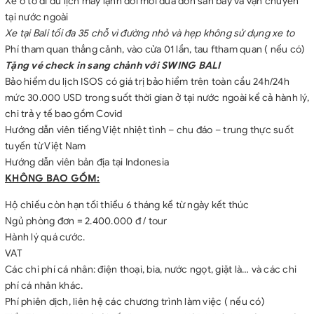
Xe ô tô đi du lịch máy lạnh đời mới đưa đón sân bay và vận chuyển
tại nước ngoài
Xe tại Bali tối đa 35 chỗ vì đường nhỏ và hẹp không sử dụng xe to
Phí tham quan thắng cảnh, vào cửa 01 lần, tau ftham quan ( nếu có)
Tặng vé check in sang chảnh với SWING BALI
Bảo hiểm du lịch ISOS có giá trị bảo hiểm trên toàn cầu 24h/24h
mức 30.000 USD trong suốt thời gian ở tại nước ngoài kể cả hành lý,
chi trả y tế bao gồm Covid
Hướng dẫn viên tiếng Việt nhiệt tình – chu đáo – trung thực suốt
tuyến từ Việt Nam
Hướng dẫn viên bản địa tại Indonesia
KHÔNG BAO GỒM:
Hộ chiếu còn hạn tối thiểu 6 tháng kể từ ngày kết thúc
Ngủ phòng đơn = 2.400.000 đ / tour
Hành lý quá cước.
VAT
Các chi phí cá nhân: điện thoại, bia, nước ngọt, giặt là… và các chi
phí cá nhân khác.
Phí phiên dịch, liên hệ các chương trình làm việc ( nếu có)