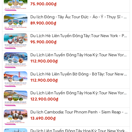
75.900.000₫
Du lịch Đông - Tây Âu: Tour Đức - Áo - Ý - Thụy Sĩ - Pháp từ Hà Nội 2026
89.900.000₫
Du Lịch Hè Liên Tuyến Đông Tây: Tour New York - Philadelphia - Delaware - Washington Dc - Las Vegas - Red Rock Canyon - Little Saigon - Santa Monica - Los Angeles - San Diego Từ Hà Nội 2026
95.900.000₫
Du Lịch Liên Tuyến Đông Tây Hoa Kỳ: Tour New York - Philadelphia - Delaware - Washington Dc - San Diego - Los Angeles - Las Vegas - Antelope Canyon (Hẻm Núi Linh Dương) - Horseshoe Bend - Monument - Page - Phoenix Từ Hà Nội 2026
112.900.000₫
Du Lịch Hè Liên Tuyến Bờ Đông - Bờ Tây: Tour New York - Philadelphia - Delaware - Washington Dc - Las Vegas - Los Angeles - Hollywood - San Diego - San Jose - San Francisco - Từ Hà Nội 2026
112.900.000₫
Du Lịch Liên Tuyến Đông Tây Hoa Kỳ: Tour New York - Boston - New Hampshire - Artist’s Bluff - Echo Lake Kancamagus Highway - White Mountains - Albany - Buffalo - Niagara Falls Corning - Washington Dc - Las Vegas - Red Rock Canyon - Los Angeles - San Diego Từ Hà Nội 2026
122.900.000₫
Du lịch Cambodia: Tour Phnom Penh - Siem Reap - Phnom Penh
13.690.000₫
Du lịch Liên Tuyến Đông Tây Hoa Kỳ: Tour New York - Philadelphia - Delaware - Washington D.C - Las Vegas - Red rock Canyon - Little Saigon - Santa Monica - Los Angeles - San Diego từ Hà Nội 2026