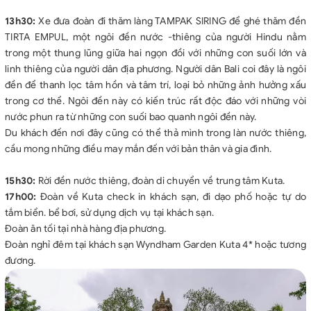
13h30:
Xe đưa đoàn đi thăm làng TAMPAK SIRING để ghé thăm đền
TIRTA EMPUL, một ngôi đền nước -thiêng của người Hindu nằm
trong một thung lũng giữa hai ngọn đồi với những con suối lớn và
linh thiêng của người dân địa phương. Người dân Bali coi đây là ngôi
đền để thanh lọc tâm hồn và tâm trí, loại bỏ những ảnh hưởng xấu
trong cơ thể. Ngôi đền này có kiến trúc rất độc đáo với những vòi
nước phun ra từ những con suối bao quanh ngôi đền này.
Du khách đến nơi đây cũng có thể thả mình trong làn nước thiêng,
cầu mong những điều may mắn đến với bản thân và gia đình.
15h30:
Rời đền nước thiêng, đoàn di chuyển về trung tâm Kuta.
17h00:
Đoàn về Kuta check in khách sạn, đi dạo phố hoặc tự do
tắm biển. bể bơi, sử dụng dịch vụ tại khách sạn.
Đoàn ăn tối tại nhà hàng địa phương.
Đoàn nghỉ đêm tại khách sạn Wyndham Garden Kuta 4* hoặc tương
đương.