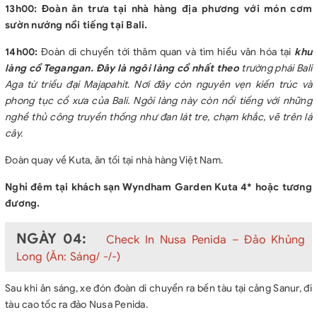
13h00: Đoàn ăn trưa tại nhà hàng địa phương với món cơm
sườn nướng nổi tiếng tại Bali.
14h00:
Đoàn di chuyển tới thăm quan và tìm hiểu văn hóa tại
khu
làng cổ Tegangan. Đây là ngôi làng cổ nhất theo
trường phái Bali
Aga từ triều đại Majapahit
.
Nơi đây còn nguyên vẹn kiến trúc và
phong tục cổ xưa của Bali. Ngôi làng này còn nổi tiếng với những
nghề thủ công truyền thống như đan lát tre, chạm khắc, vẽ trên lá
cây.
Đoàn quay về Kuta, ăn tối tại nhà hàng Việt Nam.
Nghỉ đêm tại khách sạn Wyndham Garden Kuta 4* hoặc tương
đương.
NGÀY 04:
Check In Nusa Penida – Đảo Khủng
Long (Ăn: Sáng/ -/-)
Sau khi ăn sáng, xe đón đoàn di chuyển ra bến tàu tại cảng Sanur, đi
tàu cao tốc ra đảo Nusa Penida.