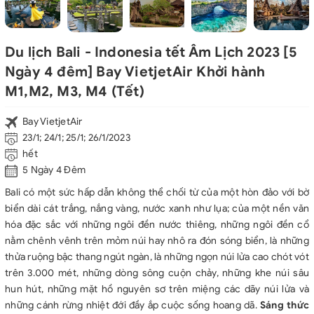
Du lịch Bali - Indonesia tết Âm Lịch 2023 [5
Ngày 4 đêm] Bay VietjetAir Khởi hành
M1,M2, M3, M4 (Tết)
Bay VietjetAir
23/1; 24/1; 25/1; 26/1/2023
hết
5 Ngày 4 Đêm
Bali có một sức hấp dẫn không thể chối từ của một hòn đảo với bờ
biển dài cát trắng, nắng vàng, nước xanh như lụa; của một nền văn
hóa đặc sắc với những ngôi đền nước thiêng, những ngôi đền cổ
nằm chênh vênh trên mỏm núi hay nhô ra đón sóng biển, là những
thửa ruộng bậc thang ngút ngàn, là những ngọn núi lửa cao chót vót
trên 3.000 mét, những dòng sông cuộn chảy, những khe núi sâu
hun hút, những mặt hồ nguyên sơ trên miệng các dãy núi lửa và
những cánh rừng nhiệt đới đầy ắp cuộc sống hoang dã.
Sáng thức