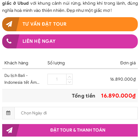
giấc ở Ubud
với khung cảnh núi rừng, không khí trong lành, đúng
nghĩa hoà mình vào thiên nhiên. Đẹp như một giấc mơ !
TƯ VẤN ĐẶT TOUR
LIÊN HỆ NGAY
Khách hàng
Số lượng
Đơn giá
Du lịch Bali -
16.890.000₫
Indonesia tết Âm
Lịch 2023 [5 Ngày 4
16.890.000₫
Tổng tiền
đêm] Bay VietjetAir
Khởi hành M1,M2, M3,
M4 (Tết)
ĐẶT TOUR & THANH TOÁN