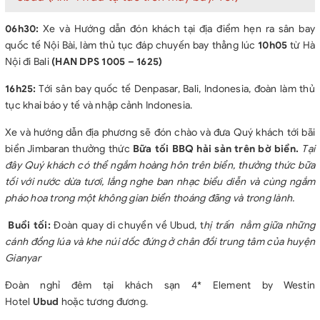
nhưng vẫn đảm bảo các điểm thăm quan như trên.
Giá trên có thể thay đổi khi hàng không/ phương tiện vận
06h30:
Xe và Hướng dẫn đón khách tại địa điểm hẹn ra sân bay
chuyển thay đổi phụ thu
quốc tế Nội Bài, làm thủ tục đáp chuyến bay thẳng lúc
10h05
từ Hà
Vé máy bay theo lich trình cả đoàn, nếu có sự thay đổi sau khi
Nội đi Bali
(HAN DPS 1005 – 1625)
xuất vé, vé sẽ không còn giá trị. Giờ giấc máy bay cuối cùng và
16h25:
Tới sân bay quốc tế Denpasar, Bali, Indonesia, đoàn làm thủ
các điều kiện với hành khách đi máy bay phụ thuộc vào hãng
tục khai báo y tế và nhập cảnh Indonesia.
hàng không.
Các dịch vụ không sử dụng đến mà không báo trước khi đăng
Xe và hướng dẫn địa phương sẽ đón chào và đưa Quý khách tới bãi
ký sẽ không được hoàn lại
biển Jimbaran thưởng thức
Bữa tối BBQ hải sản trên bờ biển.
Tại
Khách hàng đăng ký lẻ 1 người trong trường hợp không ghép
đây Quý khách có thể ngắm hoàng hôn trên biển, thưởng thức bữa
được phòng phải thanh toán phụ phí phòng đơn .
tối với nước dừa tươi, lắng nghe ban nhạc biểu diễn và cùng ngắm
Biểu giá trên dành cho đoàn khách đi du lịch thuần tuý 25
pháo hoa trong một không gian biển thoáng đãng và trong lành.
khách trở lên và đi đúng hành trình. Quý khách có nhu cầu riêng
hoặc chương trình kết hợp làm việc, xin vui lòng thông báo trước
Buổi tối:
Đoàn quay di chuyển về Ubud, t
hị trấn nằm giữa những
khi đăng ký.
cánh đồng lúa và khe núi dốc đứng ở chân đồi trung tâm của huyện
Gianyar
Đoàn nghỉ đêm tại khách sạn 4* Element by Westin
Hotel
Ubud
hoặc tương đương.