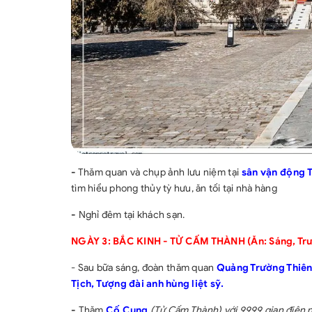
-
Thăm quan và chụp ảnh lưu niệm tại
sân vận động 
tìm hiểu phong thủy tỳ hưu, ăn tối tại nhà hàng
-
Nghỉ đêm tại khách sạn.
NGÀY 3: BẮC KINH - TỬ CẤM THÀNH (Ăn: Sáng, Trư
- Sau bữa sáng, đoàn thăm quan
Quảng Trường Thiê
Tịch, Tượng đài anh hùng liệt sỹ.
-
Thăm
Cố Cung
(Tử Cấm Thành) với 9999 gian điện ng