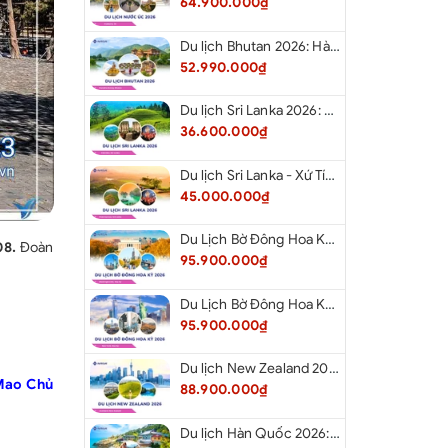
64.900.000₫
Du lịch Bhutan 2026: Hà Nội - Bhutan - Paro - Thimphu - Punakha
52.990.000₫
Du lịch Sri Lanka 2026: Khám Phá Xứ Tích Lan
36.600.000₫
Du lịch Sri Lanka - Xứ Tích Lan 2026: Tham Dự Lễ Hội Rước Xá Lợi Răng Phật
45.000.000₫
Du Lịch Bờ Đông Hoa Kỳ 2026: Washington DC - Philadelphia - New York - Boston - New Hampshire White Mountains - Albany - Niagara Falls - Buffalo - Corning - New York
08.
Đoàn
95.900.000₫
Du Lịch Bờ Đông Hoa Kỳ 2026: New York - Boston - New Hampshire - Artist’s Bluff - Echo Lake Kancamagus Highway - White Mountains - Albany - Buffalo Niagara Falls - Corning - Washington DC
95.900.000₫
Du lịch New Zealand 2026: Tour Auckland - Waitomo - Taupo - Rotorua - Matamata - Hamilton
Mao Chủ
88.900.000₫
Du lịch Hàn Quốc 2026: Tour Hà Nội - Busan - Gyeongju - Seoul - Đảo Nami - Tàu Điện Ven Biển Haeundae - Cầu Kính Oryukdo - Làng Văn Hóa Huinnyeoul