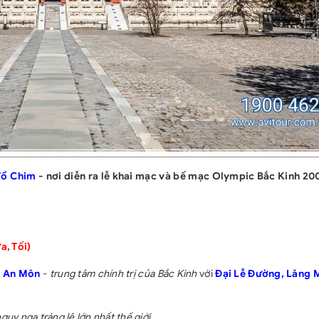
Tổ Chim
- nơi diễn ra lễ khai mạc và bế mạc Olympic Bắc Kinh 20
a, Tối)
n An Môn
-
trung tâm chính trị của Bắc Kinh
với
Đại Lễ Đường, Lăng 
uy nga tráng lệ lớn nhất thế giới
.