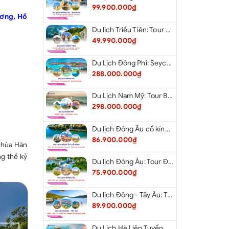
99.900.000₫
ương, Hồ
Du lịch Triều Tiên: Tour Bắc Kinh - Bình Nhưỡng - Núi Myohyang - Kaesong - Bàn Môn Điếm - Đan Đông từ Hà Nội 2026
49.990.000₫
Du Lịch Đông Phi: Seychelles - Madagascar - Mauritius 2026
288.000.000₫
Du Lịch Nam Mỹ: Tour Brazil - Peru - Argentina - Chile 2026
298.000.000₫
Du lịch Đông Âu cổ kính: Tour Đức - Séc - Áo - Slovakia - Hungary - Ba Lan từ Hà Nội 2026
86.900.000₫
 chùa Hàn
ng thế kỷ
Du lịch Đông Âu: Tour Đức - Séc - Áo - Slovakia - Hungary từ Hà Nội 2026
75.900.000₫
Du lịch Đông - Tây Âu: Tour Đức - Áo - Ý - Thụy Sĩ - Pháp từ Hà Nội 2026
89.900.000₫
Du Lịch Hè Liên Tuyến Đông Tây: Tour New York - Philadelphia - Delaware - Washington Dc - Las Vegas - Red Rock Canyon - Little Saigon - Santa Monica - Los Angeles - San Diego Từ Hà Nội 2026