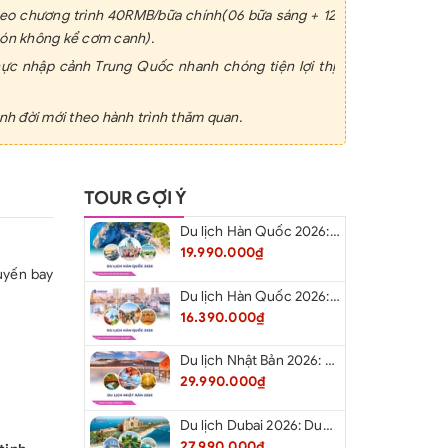
theo chương trình 40RMB/bữa chính(06 bữa sáng + 12
món không kể cơm canh).
thực nhập cảnh Trung Quốc nhanh chóng tiện lợi thị
ạnh đời mới theo hành trình thăm quan.
c Bắc
Kinh
- Tô Châu
thắng cảnh vào cửa 1 lần
TOUR GỢI Ý
ng Việt kinh nghiệm, nhiệt tình.
 quốc tế các nước và an ninh hàng không, phụ phí
Du lịch Hàn Quốc 2026: Hà Nội – Busan – Seoul – Starfiled – Lotte Worf
19.990.000₫
uyến bay
ịch mức đền bù tối đa 10.000USD/vụ.
Du lịch Hàn Quốc 2026: Hà Nội – Lotte Word – Đảo Nami – Làng Cổ Hanok Bukchon
ƯA BAO GỒM
16.390.000₫
phí cá nhân, điện thoại, đồ uống, giặt là, hành lý quá
g đơn, tiền bồi dưỡng cho hướng dẫn viên và lái xe,
Du lịch Nhật Bản 2026: Niigata – Aizu – Nikko - Tokyo – Niigata từ Hà Nội
29.990.000₫
phí khác ngoài chương trình.
ại Hà Nội.
Du lịch Dubai 2026: Dubai - Safari - Abu Dhabi
Hướng dẫn viên và lái xe: 5USD/người/ngày.
27.990.000₫