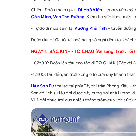
Chiều: Đoàn tham quan
Di Hoà Viên
-
cung điện mùa 
Côn Minh, Vạn Thọ Đường
. Kiểm tra sức khỏe miễn p
- Tự do đi mua sắm tại
Vương Phủ Tỉnh
– tuyến đường 
Đoàn dùng bữa tối tại nhà hàng và nghỉ đêm tại khách 
NGÀY 4: BẮC KINH - TÔ CHÂU (Ăn sáng, Trưa, Tối)
- 07h00’: Đoàn lên tàu cao tốc đi
TÔ CHÂU
(
Tốc độ 3
-12h00: Tàu đến, ăn trưa xong ô tô đưa quý khách th
Hàn Sơn Tự
tọa lạc tại phía Tây thị trấn Phong Kiều 
Sơn có lịch sử lâu đời được xây dựng bởi nhà Lương, d
VI. Ngôi chùa trải qua nhiều thăng trầm của lịch sử t