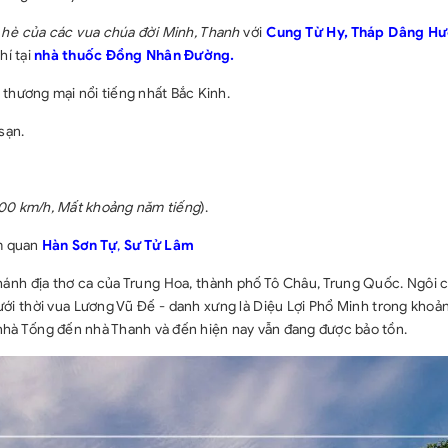
hè của các vua chúa đời Minh, Thanh
với
Cung Từ Hy, Tháp Dâng H
hí tại
nhà thuốc Đồng Nhân Đường.
thương mại nổi tiếng nhất Bắc Kinh.
sạn.
00 km/h, Mất khoảng năm tiếng
).
am quan
Hàn Sơn Tự
,
Sư Tử Lâm
- thánh địa thơ ca của Trung Hoa, thành phố Tô Châu, Trung Quốc. Ngôi
ưới thời vua Lương Vũ Đế - danh xưng là Diệu Lợi Phổ Minh trong khoả
ừ nhà Tống đến nhà Thanh và đến hiện nay vẫn đang được bảo tồn.