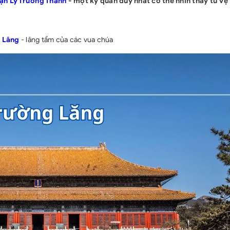
ạn Lý Trường Thành
- một kỳ quan duy nhất có thể nhìn thấy từ vệ 
- Phụ thu phòng
- Phí test covid
 Lăng
- lăng tẩm của các vua chúa