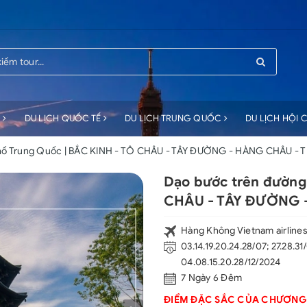
C
DU LỊCH QUỐC TẾ
DU LỊCH TRUNG QUỐC
DU LỊCH HỘI
phố Trung Quốc | BẮC KINH - TÔ CHÂU - TÂY ĐƯỜNG - HÀNG CHÂU -
Dạo bước trên đường
CHÂU - TÂY ĐƯỜNG 
Hàng Không Vietnam airline
03.14.19.20.24.28/07; 27.28.31/0
04.08.15.20.28/12/2024
7 Ngày 6 Đêm
ĐIỂM ĐẶC SẮC CỦA CHƯƠNG