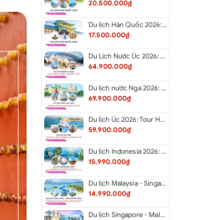
20.500.000₫
Du lịch Hàn Quốc 2026: Tour Hà Nội - Seoul - Nami - Everland - Painter Show - Thư Viện Sách
17.500.000₫
Du Lịch Nước Úc 2026: Tour Hà Nội - Sydney - Canberra - Melbourne - Hà Nội
64.900.000₫
Du lịch nước Nga 2026: Tour Hà Nội - Moscow - Saint Petersburg từ Hà Nội
69.900.000₫
Du lịch Úc 2026: Tour Hà Nội - Sydney - Canberra - Melbourne - Hà Nội
59.900.000₫
Du lịch Indonesia 2026: Tour Hà Nội - Bali - Cổng Trời Lempuyang - Swings Bali - Ngắm hoàng hôn biển Jimbaran - Kelingking - Sống Lưng Khủng Long từ Hà Nội
15.990.000₫
Du lịch Malaysia - Singapore 2026: Tour Đảo Sentosa - Madame Tussause - Garden By The Bay - Thành Cổ Malacca - Thủ Đô Kualalumpur - Cao Nguyên Genting - New Putrajaya từ Hà Nội
14.990.000₫
Du lịch Singapore - Malaysia 2026: Tour Đảo Sentosa - Madame Tussauds - Garden By The Bay - Thành cổ Malacca - Thủ đô Kuala Lumpur - Cao nguyên Genting - New Putrajaya từ Hà Nội