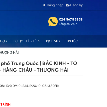
Đăng nhập
Đăng ký
024 5678 3838
Tổng đài 24/7
 CHỢ
DU LỊCH LỄ - TẾT
DỊCH VỤ
TIN TỨC
 THƯỢNG HẢI
 phố Trung Quốc | BẮC KINH - TÔ
- HÀNG CHÂU - THƯỢNG HẢI
s
8; 17/9; 09.10.12.14.19.20/10; 05.13.30/11;
 TRÌNH