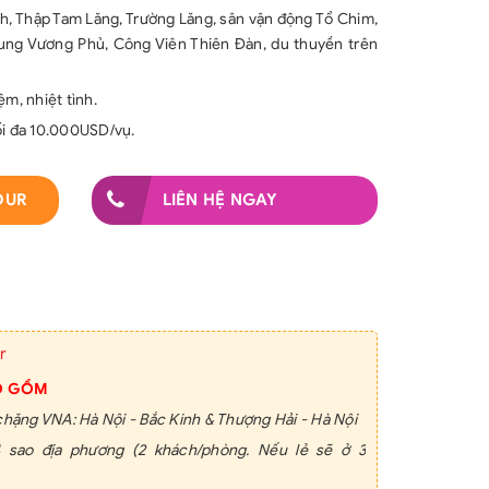
h, Thập Tam Lăng, Trường Lăng, sân vận động Tổ Chim,
ng Vương Phủ, Công Viên Thiên Đàn, du thuyền trên
ệm, nhiệt tình.
ối đa 10.000USD/vụ.
OUR
LIÊN HỆ NGAY
r
O GỒM
chặng VNA: Hà Nội - Bắc Kinh & Thượng Hải - Hà Nội
 sao địa phương (2 khách/phòng. Nếu lẻ sẽ ở 3