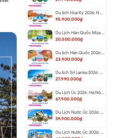
tinh
.
 đơn: 150usd/người.
Du lịch Hoa Kỳ 2026: New York - Philadelphia - Delaware - Washington D.C. - Las Vegas - Red Rock Canyon - Quận Cam - Santa Monica - Hollywood - San Diego - Los Angeles.
 (nếu có)
95.900.000₫
Du Lịch Hàn Quốc Mùa Hè 2026: Hà Nội - Busan - Gyeongju - Seoul - Đảo Nami - Tàu Điện Ven Biển Haeundae - Cầu Kính Oryukdo - Làng Văn Hóa Huinnyeoul
20.500.000₫
Du lịch Hàn Quốc 2026: Hà Nội - Busan - Gyeongju - Seoul - Đảo Nami - Tàu Điện Ven Biển Haeundae - Cỏ Hồng Muhly - Làng Văn Hóa Huinnyeoul
23.900.000₫
Du lịch Sri Lanka 2026: Colombo - Negombo - Pinnawala - Kandy - Kalutara - Nuwara - Eliya
27.990.000₫
Du Lịch Úc 2026: Hà Nội - Sydney- Canberra - Melbourne - Hà Nội
67.900.000₫
Du Lịch Nước Úc 2026: Hà Nội - Sydney- Canberra - Melbourne - Hà Nội
59.900.000₫
Du Lịch Nước Úc 2026: Hà Nội - Melbourne - Canberra - Sydney - Hà Nội