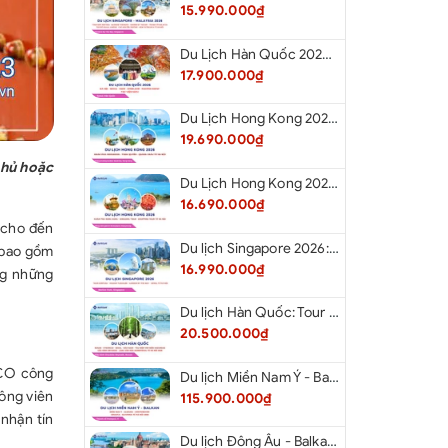
15.990.000₫
Du Lịch Hàn Quốc 2026: Hà Nội - Seoul - Nami - Everland - Painter Show - Thư Viện Sách
17.900.000₫
Du Lịch Hong Kong 2026: Khám phá Hongkong - Thâm Quyến - Quảng Châu từ Hà Nội
19.690.000₫
Phủ hoặc
Du Lịch Hong Kong 2026: Khám phá Hong Kong - Dingding Tram - Shopping Tour từ Hà Nội
16.690.000₫
, cho đến
Du lịch Singapore 2026: Tour Sentosa - Madame Tussauds - Garden By The Bay - Jewel từ Hà Nội
, bao gồm
16.990.000₫
ng những
Du lịch Hàn Quốc: Tour Busan - Gyeongju - Seoul - Đảo Nami - Tàu Điện Ven Biển Haeundae - Cầu Kính Oryukdo - Làng Văn Hóa Huinnyeoul từ Hà Nội 2026
20.500.000₫
SCO công
Du lịch Miền Nam Ý - Balkan: Tour Miền Nam Ý - Albania - Montenegro - Croatia - Slovenia từ Hà Nội 2026
Công viên
115.900.000₫
nhận tín
Du lịch Đông Âu - Balkan: Tour Đức - Slovenia - Croatia - Hungary - Slovakia - Áo - Séc từ Hà Nội 2026