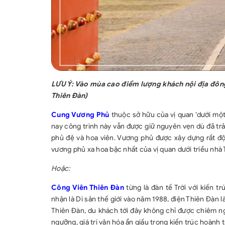
LƯU Ý: Vào mùa cao điểm lượng khách nội địa đô
Thiên Đàn)
Cung Vương Phủ
thuộc sở hữu của vị quan ‘dưới mộ
nay công trình này vẫn được giữ nguyên vẹn dù đã tr
phủ đệ và hoa viên. Vương phủ được xây dựng rất độc
vương phủ xa hoa bậc nhất của vị quan dưới triều nhà
Hoặc:
Công Viên Thiên Đàn
từng là đàn tế Trời với kiến
nhận là Di sản thế giới vào năm 1988, điện Thiên Đàn 
Thiên Đàn, du khách tới đây không chỉ được chiêm n
ngưỡng, giá trị văn hóa ẩn giấu trong kiến trúc hoành t