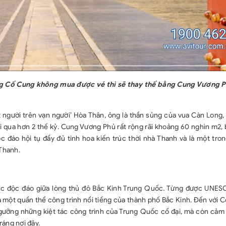
ng Cố Cung không mua được vé thì sẽ thay thế bằng Cung Vương 
t người trên vạn người’ Hòa Thân, ông là thần sủng của vua Càn Long
ải qua hơn 2 thế kỷ. Cung Vương Phủ rất rộng rãi khoảng 60 nghìn m2
 đáo hội tụ đầy đủ tinh hoa kiến trúc thời nhà Thanh và là một tro
 Thanh.
 trúc độc đáo giữa lòng thủ đô Bắc Kinh Trung Quốc. Từng được UNE
là một quần thể công trình nổi tiếng của thành phố Bắc Kinh. Đến với 
gưỡng những kiệt tác công trình của Trung Quốc cổ đại, mà còn cảm 
ráng nơi đây.