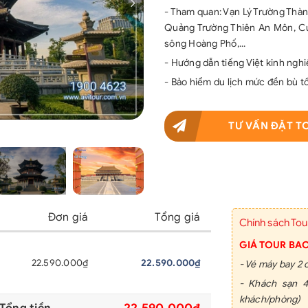
- Tham quan: Vạn Lý Trường Thàn
Quảng Trường Thiên An Môn, Cu
sông Hoàng Phố,...
- Hướng dẫn tiếng Việt kinh nghi
- Bảo hiểm du lịch mức đền bù t
TƯ VẤN ĐẶT T
Đơn giá
Tổng giá
Chính sách Tou
GIÁ TOUR BA
22.590.000₫
22.590.000₫
- Vé máy bay 2 
- Khách sạn 4
khách/phòng)
22.590.000₫
Tổng tiền