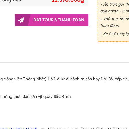
- Ăn trọn gói 
bữa chính - 8 
- Thủ tục thị 
ĐẶT TOUR & THANH TOÁN
thực đoàn
- Xe ô tô máy l
- Vé tàu cao tố
- Vé tham quan 
- Hướng dẫn tiế
- Thuế sân bay
xăng dầu
g công viên Thống Nhất) Hà Nội khởi hành ra sân bay Nội Bài đáp ch
- Bảo hiểm du l
GIÁ TOUR CH
thưởng thức đặc sản vịt quay
Bắc Kinh.
- Hộ chiếu, chi 
cước, nghỉ phòn
VAT và các chi 
- Thị thực dán t
- Tiền tip cho 