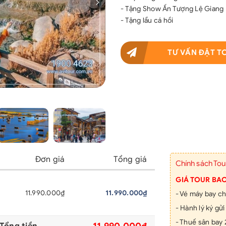
- Tặng Show Ấn Tượng Lệ Giang
- Tặng lẩu cá hồi
TƯ VẤN ĐẶT T
Đơn giá
Tổng giá
Chính sách Tou
GIÁ TOUR BA
11.990.000₫
11.990.000₫
- Vé máy bay ch
- Hành lý ký gửi
- Thuế sân bay 
11.990.000₫
Tổng tiền