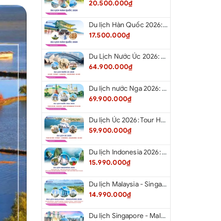
20.500.000₫
Du lịch Hàn Quốc 2026: Tour Hà Nội - Seoul - Nami - Everland - Painter Show - Thư Viện Sách
17.500.000₫
Du Lịch Nước Úc 2026: Tour Hà Nội - Sydney - Canberra - Melbourne - Hà Nội
64.900.000₫
Du lịch nước Nga 2026: Tour Hà Nội - Moscow - Saint Petersburg từ Hà Nội
69.900.000₫
Du lịch Úc 2026: Tour Hà Nội - Sydney - Canberra - Melbourne - Hà Nội
59.900.000₫
Du lịch Indonesia 2026: Tour Hà Nội - Bali - Cổng Trời Lempuyang - Swings Bali - Ngắm hoàng hôn biển Jimbaran - Kelingking - Sống Lưng Khủng Long từ Hà Nội
15.990.000₫
Du lịch Malaysia - Singapore 2026: Tour Đảo Sentosa - Madame Tussause - Garden By The Bay - Thành Cổ Malacca - Thủ Đô Kualalumpur - Cao Nguyên Genting - New Putrajaya từ Hà Nội
14.990.000₫
Du lịch Singapore - Malaysia 2026: Tour Đảo Sentosa - Madame Tussauds - Garden By The Bay - Thành cổ Malacca - Thủ đô Kuala Lumpur - Cao nguyên Genting - New Putrajaya từ Hà Nội