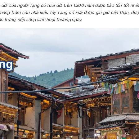
hiểm du lịch
u đời của người Tạng có tuổi đời trên 1.300 năm được bảo tồn tốt nhấ
NDT/người/vụ.
hàng trăm căn nhà kiểu Tây Tạng cổ xưa được gìn giữ cẩn thận, đư
(Quý khách trê
ặc trưng, nếp sống sinh hoạt thường ngày.
GIÁ TOUR CH
- Chi phí làm hộ
- Chi phí cá nh
giặt là tại khác
- Phụ thu phòn
người, mỗi ngư
phải thanh toán
- Phí xe điện B
- Tiền tips là
khoản bắt buộ
quá trình tham
tips cho HDV l
- Hành lý quá c
- Thuế VAT the