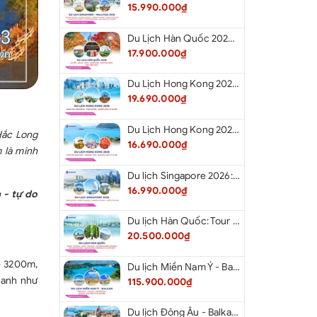
15.990.000₫
Du Lịch Hàn Quốc 2026: Hà Nội - Seoul - Nami - Everland - Painter Show - Thư Viện Sách
17.900.000₫
Du Lịch Hong Kong 2026: Khám phá Hongkong - Thâm Quyến - Quảng Châu từ Hà Nội
19.690.000₫
Du Lịch Hong Kong 2026: Khám phá Hong Kong - Dingding Tram - Shopping Tour từ Hà Nội
Hắc Long
16.690.000₫
 là minh
Du lịch Singapore 2026: Tour Sentosa - Madame Tussauds - Garden By The Bay - Jewel từ Hà Nội
16.990.000₫
 - tự do
Du lịch Hàn Quốc: Tour Busan - Gyeongju - Seoul - Đảo Nami - Tàu Điện Ven Biển Haeundae - Cầu Kính Oryukdo - Làng Văn Hóa Huinnyeoul từ Hà Nội 2026
20.500.000₫
 - 3200m,
Du lịch Miền Nam Ý - Balkan: Tour Miền Nam Ý - Albania - Montenegro - Croatia - Slovenia từ Hà Nội 2026
xanh như
115.900.000₫
Du lịch Đông Âu - Balkan: Tour Đức - Slovenia - Croatia - Hungary - Slovakia - Áo - Séc từ Hà Nội 2026