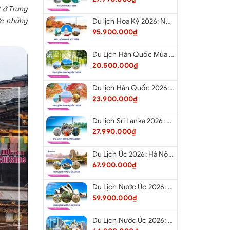
 bên Trung Quốc với mức bồi thường 100.000
t ở Trung
ợc những
Du lịch Hoa Kỳ 2026: New York - Philadelphia - Delaware - Washington D.C. - Las Vegas - Red Rock Canyon - Quận Cam - Santa Monica - Hollywood - San Diego - Los Angeles.
n 70 tuổi không tham gia bảo hiểm này)
95.900.000₫
ƯA BAO GỒM
Du Lịch Hàn Quốc Mùa Hè 2026: Hà Nội - Busan - Gyeongju - Seoul - Đảo Nami - Tàu Điện Ven Biển Haeundae - Cầu Kính Oryukdo - Làng Văn Hóa Huinnyeoul
 chiếu;
20.500.000₫
ân như: Đồ uống, hành lý quá cước, tiền điện thoại,
h sạn …
Du lịch Hàn Quốc 2026: Hà Nội - Busan - Gyeongju - Seoul - Đảo Nami - Tàu Điện Ven Biển Haeundae - Cỏ Hồng Muhly - Làng Văn Hóa Huinnyeoul
23.900.000₫
g đơn (nếu có):
500.000 đồng/khách
(nếu phòng 2
ời đều có nhu cầu ở phòng đơn thì cả 2 người đều
Du lịch Sri Lanka 2026: Colombo - Negombo - Pinnawala - Kandy - Kalutara - Nuwara - Eliya
.
27.990.000₫
ạch Thủy Hà.
 thông lệ quốc tế khi đi du lịch nước ngoài và là
Du Lịch Úc 2026: Hà Nội - Sydney- Canberra - Melbourne - Hà Nội
c, Quý khách vui lòng thanh toán cho HDV trong
67.900.000₫
 gia tour, bao gồm trẻ em từ 2 tuổi trở lên.
Tiền
Du Lịch Nước Úc 2026: Hà Nội - Sydney- Canberra - Melbourne - Hà Nội
à: 5 USD/khách/ngày;
59.900.000₫
ước theo quy định;
o quy định Nhà nước.
Du Lịch Nước Úc 2026: Hà Nội - Melbourne - Canberra - Sydney - Hà Nội