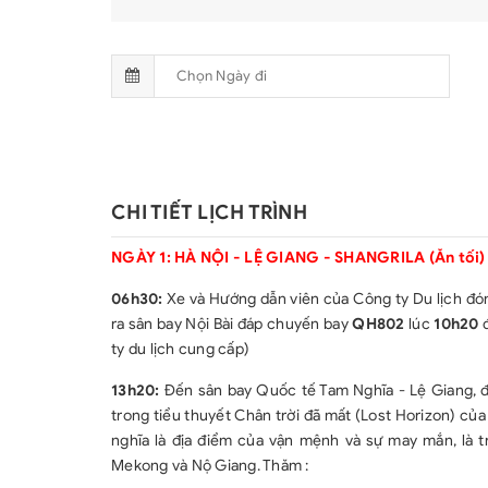
CHI TIẾT LỊCH TRÌNH
NGÀY 1: HÀ NỘI - LỆ GIANG - SHANGRILA (Ăn tối)
06h30:
Xe và Hướng dẫn viên của Công ty Du lịch đón
ra sân bay Nội Bài đáp chuyến bay
QH802
lúc
10h20
đ
ty du lịch cung cấp)
13h20:
Đến sân bay Quốc tế Tam Nghĩa - Lệ Giang, đo
trong tiểu thuyết Chân trời đã mất (Lost Horizon) củ
nghĩa là địa điểm của vận mệnh và sự may mắn, là
Mekong và Nộ Giang. Thăm :