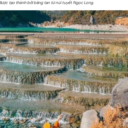
được tạo thành bởi băng tan từ núi tuyết Ngọc Long.