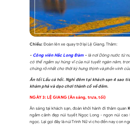
Chiều:
Đoàn lên xe quay trở lại Lệ Giang. Thăm:
-
Công viên Hắc Long Đàm
-
là nơi Dòng nước từ n
có thể ngắm sự hùng vĩ của núi tuyết ngàn năm, tro
chứng rõ nhất cho thời kỳ hưng thịnh và phồn vinh củ
Ăn tối Lẩu cá hồi. Nghỉ đêm tại khách sạn 4 sao 
khám phá và dạo chơi thành cổ về đêm.
NGÀY 3: LỆ GIANG (Ăn sáng, trưa, tối)
Ăn sáng tại khách sạn, đoàn khởi hành đi thăm quan
K
ngắm cảnh đẹp núi tuyết Ngọc Long - ngọn núi cao
ngọc. Lại gọi đây là núi Trinh Nữ vì cho đến nay con 