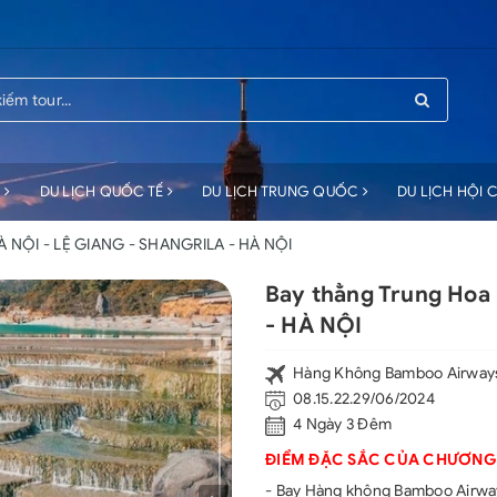
C
DU LỊCH QUỐC TẾ
DU LỊCH TRUNG QUỐC
DU LỊCH HỘI
HÀ NỘI - LỆ GIANG - SHANGRILA - HÀ NỘI
Bay thẳng Trung Hoa
- HÀ NỘI
Hàng Không Bamboo Airway
08.15.22.29/06/2024
4 Ngày 3 Đêm
ĐIỂM ĐẶC SẮC CỦA CHƯƠNG
- Bay Hàng không Bamboo Airway