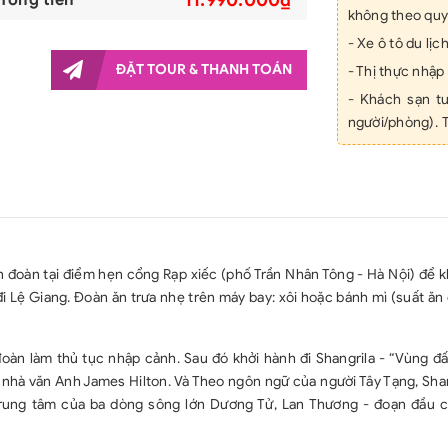
không theo quy
- Xe ô tô du lịc
ĐẶT TOUR & THANH TOÁN
- Thị thực nhậ
- Khách sạn t
người/phòng). 
người/ 3 giường
+ Khách sạn 4 
Grace Hotel h
+ Khách sạn 4 
Feng Huang Ho
 đoàn tại điểm hẹn cổng Rạp xiếc (phố Trần Nhân Tông - Hà Nội) để k
- Các bữa ăn t
i Lệ Giang. Đoàn ăn trưa nhẹ trên máy bay: xôi hoặc bánh mì (suất ă
- Hướng dẫn vi
- Quà tặng: Mũ 
àn làm thủ tục nhập cảnh. Sau đó khởi hành đi Shangrila - “Vùng đất
- Vé tham quan
a nhà văn Anh James Hilton. Và Theo ngôn ngữ của người Tây Tạng, Sha
vào cửa 1 lần);
 trung tâm của ba dòng sông lớn Dương Tử, Lan Thương - đoạn đầu 
- Bảo hiểm du 
24h/24h, mức b