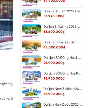
64.900.000₫
Du lịch Bhutan 2026: Hà Nội - Bhutan - Paro - Thimphu - Punakha
52.990.000₫
Du lịch Sri Lanka 2026: Khám Phá Xứ Tích Lan
36.600.000₫
Du lịch Sri Lanka - Xứ Tích Lan 2026: Tham Dự Lễ Hội Rước Xá Lợi Răng Phật
45.000.000₫
Du Lịch Bờ Đông Hoa Kỳ 2026: Washington DC - Philadelphia - New York - Boston - New Hampshire White Mountains - Albany - Niagara Falls - Buffalo - Corning - New York
95.900.000₫
Du Lịch Bờ Đông Hoa Kỳ 2026: New York - Boston - New Hampshire - Artist’s Bluff - Echo Lake Kancamagus Highway - White Mountains - Albany - Buffalo Niagara Falls - Corning - Washington DC
95.900.000₫
 viện này
Du lịch New Zealand 2026: Tour Auckland - Waitomo - Taupo - Rotorua - Matamata - Hamilton
88.900.000₫
 cũng là
Du lịch Hàn Quốc 2026: Tour Hà Nội - Busan - Gyeongju - Seoul - Đảo Nami - Tàu Điện Ven Biển Haeundae - Cầu Kính Oryukdo - Làng Văn Hóa Huinnyeoul