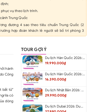
 định;
h phục vụ theo lịch trình.
p cảnh Trung Quốc
ương đương 4 sao theo tiêu chuẩn Trung Quốc (2
Trường hợp đoàn khách lẻ người sẽ bố trí phòng 3
);
sao tại ShangriLa:
TOUR GỢI Ý
oặc tương đương
sao tại Lệ Giang:
Du lịch Hàn Quốc 2026: Hà Nội – Busan – Seoul – Starfiled – Lotte Worf
tel hoặc tương đương
19.990.000₫
hởi hành
heo chương trình, 40 NTD/bữa
Du lịch Hàn Quốc 2026: Hà Nội – Lotte Word – Đảo Nami – Làng Cổ Hanok Bukchon
n do Công
ên: HDV suốt tuyến + HDV bản địa.
16.390.000₫
du lịch, Nước uống 01 chai/ngày/người
 bất tử”
 vào cửa các điểm thăm quan theo chương trình (vé
Du lịch Nhật Bản 2026: Niigata – Aizu – Nikko - Tokyo – Niigata từ Hà Nội
ngrila có
29.990.000₫
của dòng
lịch quốc tế trong suốt thời gian ở tại nước ngoài
Du lịch Dubai 2026: Dubai - Safari - Abu Dhabi
ồi thường tối đa 200.000.000 đồng/người/vụ, Bảo
27.990.000₫