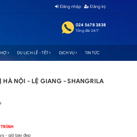
Đăng nhập
Đăng ký
024 5678 3838
Tổng đài 24/7
 CHỢ
DU LỊCH LỄ - TẾT
DỊCH VỤ
TIN TỨC
 | HÀ NỘI - LỆ GIANG - SHANGRILA
s
 TRÌNH
s - giờ bay đẹp