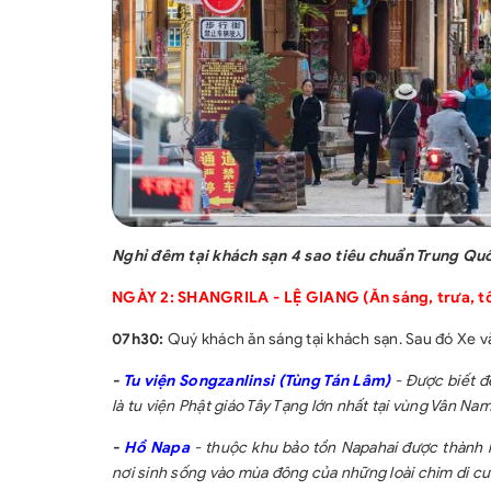
Nghỉ đêm tại khách sạn 4 sao tiêu chuẩn Trung Q
NGÀY 2: SHANGRILA - LỆ GIANG (Ăn sáng, trưa, tố
07h30:
Quý khách ăn sáng tại khách sạn. Sau đó Xe v
-
Tu viện Songzanlinsi (Tùng Tán Lâm)
- Được biết đ
là tu viện Phật giáo Tây Tạng lớn nhất tại vùng Vân Nam
-
Hồ Napa
- thuộc khu bảo tồn Napahai được thành l
nơi sinh sống vào mùa đông của những loài chim di cư