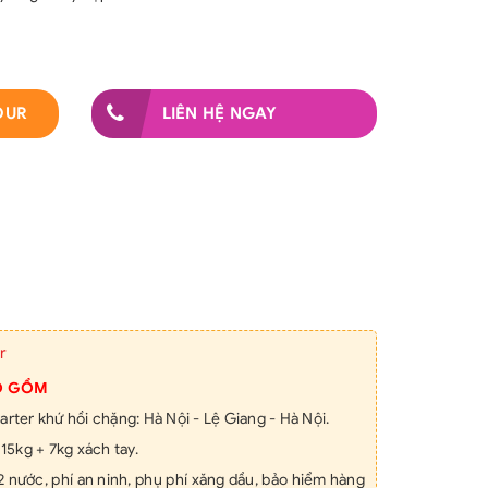
OUR
LIÊN HỆ NGAY
r
O GỒM
arter khứ hồi chặng: Hà Nội - Lệ Giang - Hà Nội.
 15kg + 7kg xách tay.
2 nước, phí an ninh, phụ phí xăng dầu, bảo hiểm hàng