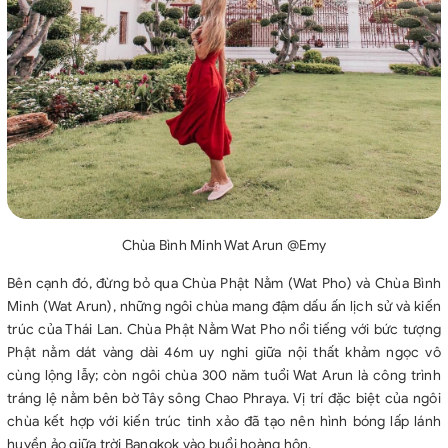
Chùa Bình Minh Wat Arun @Emy
Bên cạnh đó, đừng bỏ qua Chùa Phật Nằm (Wat Pho) và Chùa Bình
Minh (Wat Arun), những ngôi chùa mang đậm dấu ấn lịch sử và kiến
trúc của Thái Lan. Chùa Phật Nằm Wat Pho nổi tiếng với bức tượng
Phật nằm dát vàng dài 46m uy nghi giữa nội thất khảm ngọc vô
cùng lộng lẫy; còn ngôi chùa 300 năm tuổi Wat Arun là công trình
tráng lệ nằm bên bờ Tây sông Chao Phraya. Vị trí đặc biệt của ngôi
chùa kết hợp với kiến trúc tinh xảo đã tạo nên hình bóng lấp lánh
huyền ảo giữa trời Bangkok vào buổi hoàng hôn.