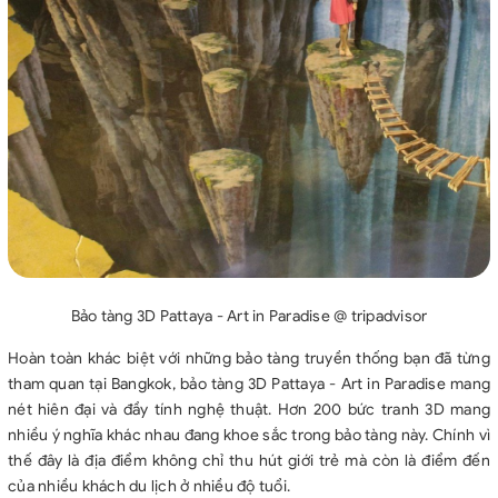
Bảo tàng 3D Pattaya - Art in Paradise @ tripadvisor
Hoàn toàn khác biệt với những bảo tàng truyền thống bạn đã từng
tham quan tại Bangkok, bảo tàng 3D Pattaya - Art in Paradise mang
nét hiên đại và đầy tính nghệ thuật. Hơn 200 bức tranh 3D mang
nhiều ý nghĩa khác nhau đang khoe sắc trong bảo tàng này. Chính vì
thế đây là địa điểm không chỉ thu hút giới trẻ mà còn là điểm đến
của nhiều khách du lịch ở nhiều độ tuổi.