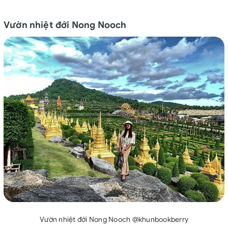
Vườn nhiệt đới Nong Nooch
Vườn nhiệt đới Nong Nooch @khunbookberry