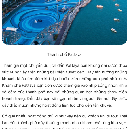
Thành phố Pattaya
Tham gia một chuyến du lịch đến Pattaya bạn không chỉ được thỏa
sức vùng vẫy trên những bãi biển tuyệt đẹp. Hay tận hưởng những
khoảnh khắc êm đềm khi dạo bước trên những con phố nhỏ xinh.
Khám phá Pattaya bạn còn được tham gia vào nhịp sống nhộn nhịp
về đêm của thành phố này với những quán bar, những show diễn
hoành tráng. Đến đây bạn sẽ ngạc nhiên vì người dân nơi đây thức
dậy thật muộn nhưng hoạt động liên tục cho đến tận khuya.
Có quá nhiều hoạt động thú vị như vậy nên du khách khi đi tour Thái
Lan
đến thành phố này thường mách nhau khám phá từng khu vực.