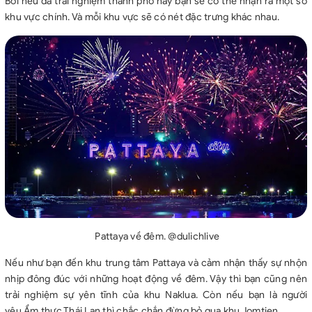
Bởi nếu đã trải nghiệm thành phố này bạn sẽ có thể nhận ra một số
khu vực chính. Và mỗi khu vực sẽ có nét đặc trưng khác nhau.
Pattaya về đêm. @dulichlive
Nếu như bạn đến khu trung tâm Pattaya và cảm nhận thấy sự nhộn
nhịp đông đúc với những hoạt động về đêm. Vậy thì bạn cũng nên
trải nghiệm sự yên tĩnh của khu Naklua. Còn nếu bạn là người
yêu Ẩm thực Thái Lan thì chắc chắn đừng bỏ qua khu Jomtien.