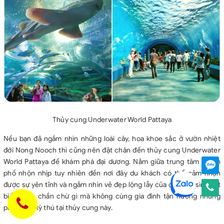
Thủy cung Underwater World Pattaya
Nếu bạn đã ngắm nhìn những loài cây, hoa khoe sắc ở vườn nhiệt
đới Nong Nooch thì cũng nên đặt chân đến thủy cung Underwater
World Pattaya để khám phá đại dương. Nằm giữa trung tâm thành
phố nhộn nhịp tuy nhiên đến nơi đây du khách có thể cảm nhận
được sự yên tĩnh và ngắm nhìn vẻ đẹp lộng lẫy của các loài sinh vật
biển. Còn chần chừ gì mà không cùng gia đình tận hưởng những
phút giây kỳ thú tại thủy cung này.