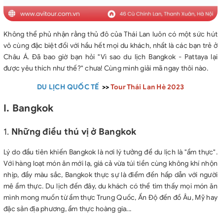
Không thể phủ nhận rằng thủ đô của Thái Lan luôn có một sức hút
vô cùng đặc biệt đối với hầu hết mọi du khách, nhất là các bạn trẻ ở
Châu Á. Đã bao giờ bạn hỏi "Vì sao du lịch Bangkok - Pattaya lại
được yêu thích như thế?" chưa! Cùng mình giải mã ngay thôi nào.
DU LỊCH QUỐC TẾ
>>
Tour Thái Lan Hè 2023
I. Bangkok
1.
Những điều thú vị ở Bangkok
Lý do đầu tiên khiến Bangkok là nơi lý tưởng để du lịch là "ẩm thực".
Với hàng loạt món ăn mới lạ, giá cả vừa túi tiền cùng không khí nhộn
nhịp, đầy màu sắc, Bangkok thực sự là điểm đến hấp dẫn với người
mê ẩm thực. Du lịch đến đây, du khách có thể tìm thấy mọi món ăn
mình mong muốn từ ẩm thực Trung Quốc, Ấn Độ đến đồ Âu, Mỹ hay
đặc sản địa phương, ẩm thực hoàng gia...