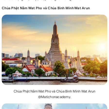
Chùa Phật Nằm Wat Pho và Chùa Bình Minh Wat Arun
Chùa Phật Nằm Wat Pho và Chùa Bình Minh Wat Arun
@Matichonacademy.