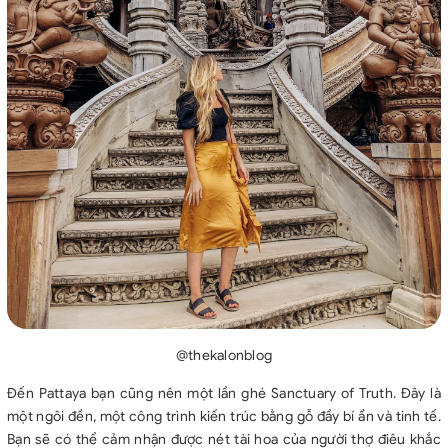
@thekalonblog
Đến Pattaya bạn cũng nên một lần ghé Sanctuary of Truth. Đây là
một ngôi đền, một công trình kiến trúc bằng gỗ đầy bí ẩn và tinh tế.
Bạn sẽ có thể cảm nhận được nét tài hoa của người thợ điêu khắc