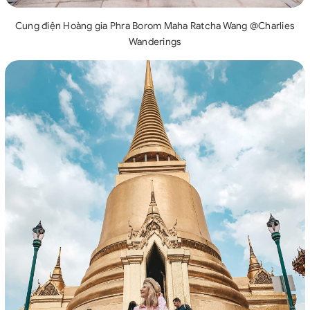
Cung điện Hoàng gia Phra Borom Maha Ratcha Wang @Charlies
Wanderings